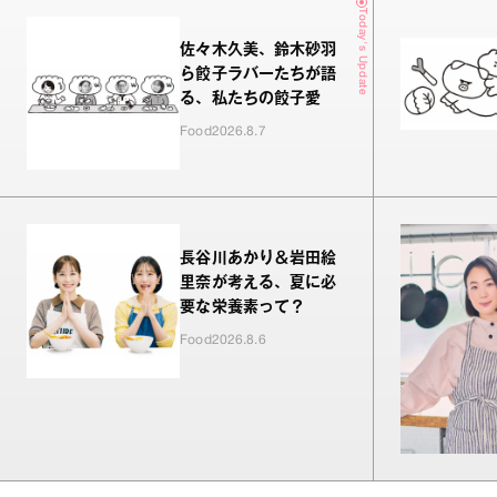
Today's Update
佐々木久美、鈴木砂羽
ら餃子ラバーたちが語
る、私たちの餃子愛
Food
2026.8.7
長谷川あかり＆岩田絵
里奈が考える、夏に必
要な栄養素って？
Food
2026.8.6