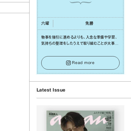
六曜
先勝
物事を強引に進めるよりも、⼊念な準備や学習、
気持ちの整理をしたうえで取り組むことが⼤事な
⽇です。先の⾒えない不安に⼼が曇ってしまって
も焦らないで。意思を伝える⼯夫をしたり、あなた
⾃⾝や疲れていそうな⼈をいたわることに時間を
Read more
使いましょう。ここでしっかりとエネルギーを蓄
え、困難を乗り越える⼒に変えましょう。
Latest Issue