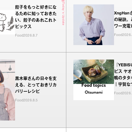
Today's Update
餃子をもっと好きにな
XngHa
るために知っておきた
の秘訣。
い、餃子のあれこれト
ワー充電
ピックス
Food
2026.
Food
2026.8.7
『YEBIS
ビス ヤ
鴨のタタ
黒木華さんの日々を支
｜宇賀な
える、とっておきリカ
いおつま
バリーレシピ
Food
2026.
Food
2026.8.5