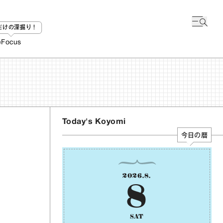
bだけの深掘り！
e
Focus
Today's Koyomi
今日の暦
2026
.
8
.
8
SAT