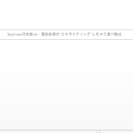
Top
Food
乃木坂46・堀未央奈が“エキサイティング”しちゃう食べ物は…