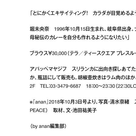
「とにかくエキサイティング！ カラダが目覚めるよ
堀未央奈 1996年10月15日生まれ、岐阜県出
母秘伝のカレーを自分も作れるようになりたい」
ブラウス￥30,000（テラ／ティースクエア プレスルーム 
アパッペマヤジフ スリランカに出向き探しあてた
か、瓶詰にして販売も。胡椒壺炊きはラム肉のほか、
2F TEL：03・3479・6687 18：00～23：30（22：3
※『anan』2018年10月3日号より。写真・清水奈緒 ス
PEACE） 取材、文・池田祐美子
（by anan編集部）