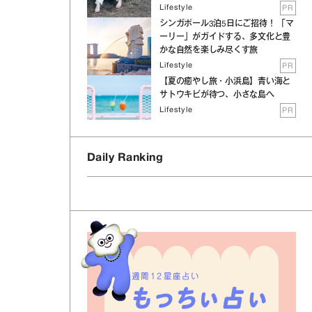
Lifestyle
PR
シンガポール3泊5日にご招待！ 「マ
ーリー」がガイドする、多文化と豊
かな自然を楽しみ尽くす旅
Lifestyle
PR
【夏の癒やし旅・小浜島】青い海と
サトウキビが待つ、小さな島へ
Lifestyle
PR
Daily Ranking
週間12星座占い