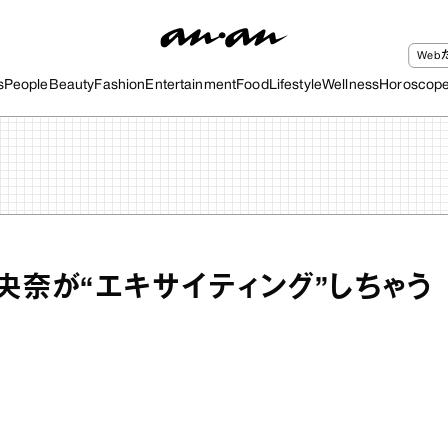
We
s
People
Beauty
Fashion
Entertainment
Food
Lifestyle
Wellness
Horoscop
未央奈が“エキサイティング”しちゃう