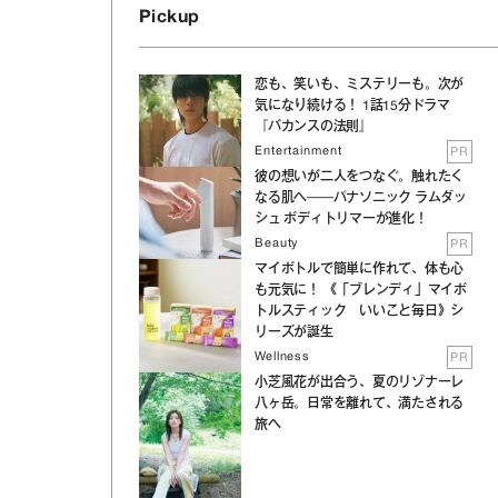
Pickup
恋も、笑いも、ミステリーも。次が
気になり続ける！ 1話15分ドラマ
『バカンスの法則』
Entertainment
PR
彼の想いが二人をつなぐ。触れたく
なる肌へ──パナソニック ラムダッ
シュ ボディトリマーが進化！
Beauty
PR
マイボトルで簡単に作れて、体も心
も元気に！ 《「ブレンディ」マイボ
トルスティック いいこと毎日》シ
リーズが誕生
Wellness
PR
小芝風花が出合う、夏のリゾナーレ
八ヶ岳。日常を離れて、満たされる
旅へ