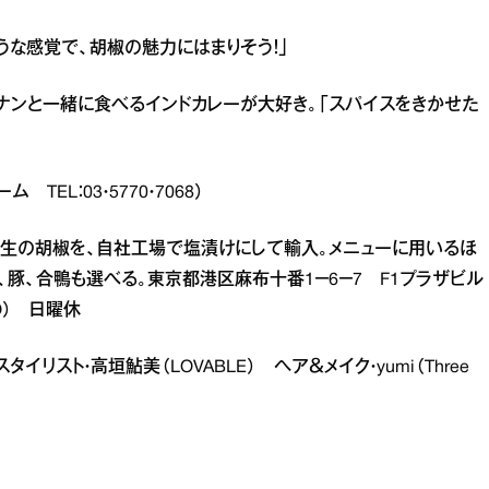
うな感覚で、胡椒の魅力にはまりそう！」
身。ナンと一緒に食べるインドカレーが大好き。「スパイスをきかせた
TEL：03・5770・7068）
生の胡椒を、自社工場で塩漬けにして輸入。メニューに用いるほ
豚、合鴨も選べる。東京都港区麻布十番1－6－7 F1プラザビル
0LO） 日曜休
タイリスト・高垣鮎美（LOVABLE） ヘア＆メイク・yumi（Three