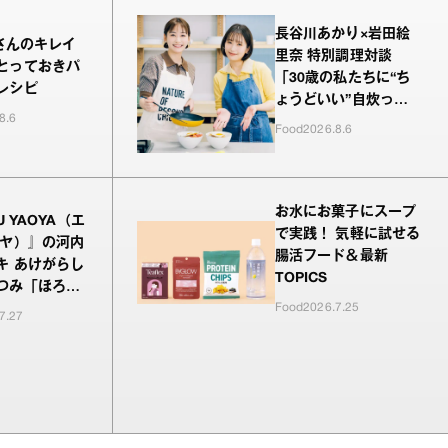
長谷川あかり×岩田絵
nさんのキレイ
里奈 特別調理対談
とっておきパ
「30歳の私たちに“ち
レシピ
ょうどいい”自炊っ
8.6
て？」
Food
2026.8.6
お水にお菓子にスープ
U YAOYA（エ
で実践！ 気軽に試せる
オヤ）』の河内
腸活フード＆最新
キ あけがらし
TOPICS
つみ「ほろ酔
Food
2026.7.25
み」
7.27