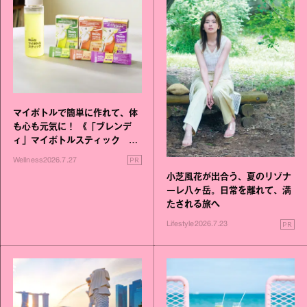
マイボトルで簡単に作れて、体
も心も元気に！ 《「ブレンデ
ィ」マイボトルスティック い
いこと毎日》シリーズが誕生
PR
Wellness
2026.7.27
小芝風花が出合う、夏のリゾナ
ーレ八ヶ岳。日常を離れて、満
たされる旅へ
PR
Lifestyle
2026.7.23