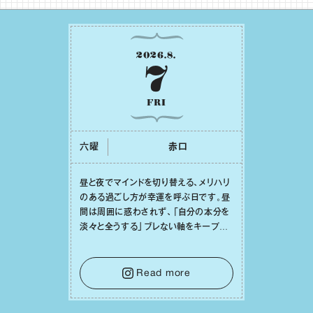
2026
.
8
.
7
FRI
六曜
⾚⼝
昼と夜でマインドを切り替える、メリハリ
のある過ごし⽅が幸運を呼ぶ⽇です。昼
間は周囲に惑わされず、「⾃分の本分を
淡々と全うする」ブレない軸をキープし
て。そして夜は、疲れや寂しさから⽢い
⾔葉に流されないよう、⼼にしっかりブ
レーキをかけること。この意識の切り替
Read more
えが、あなたに確かな安⼼感をもたらす
はずです。