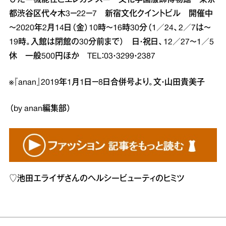
都渋谷区代々木3－22－7 新宿文化クイントビル 開催中
～2020年2月14日（金）10時～16時30分（1／24、2／7は～
19時。入館は閉館の30分前まで） 日・祝日、12／27～1／5
休 一般500円ほか TEL：03・3299・2387
※『anan』2019年1月1日－8日合併号より。文・山田貴美子
（by anan編集部）
♡
池田エライザさんのヘルシービューティのヒミツ