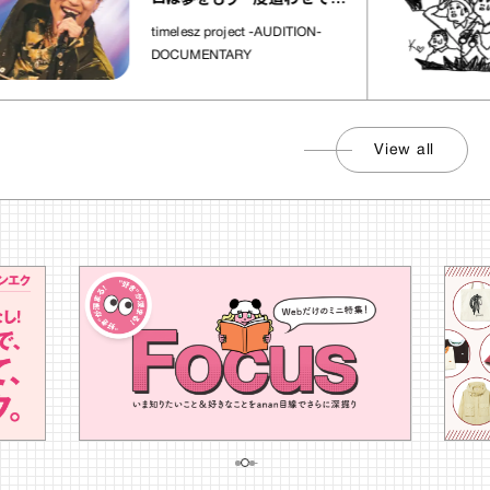
れた場所」
timelesz project -AUDITION-
DOCUMENTARY
View all