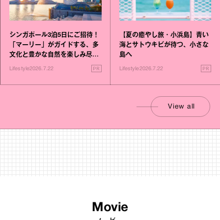
シンガポール3泊5日にご招待！
【夏の癒やし旅・小浜島】青い
「マーリー」がガイドする、多
海とサトウキビが待つ、小さな
文化と豊かな自然を楽しみ尽く
島へ
す旅
PR
PR
Lifestyle
2026.7.22
Lifestyle
2026.7.22
View all
Movie