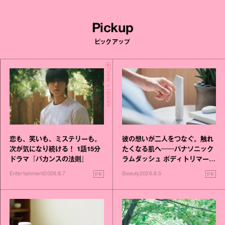
Pickup
ピックアップ
Today's Update
恋も、笑いも、ミステリーも。
彼の想いが二人をつなぐ。触れ
次が気になり続ける！ 1話15分
たくなる肌へ──パナソニック
ドラマ『バカンスの法則』
ラムダッシュ ボディトリマーが
進化！
PR
PR
Entertainment
2026.8.7
Beauty
2026.8.5