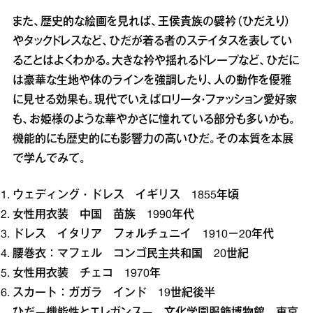
また、歴史的な絵画を見れば、王侯貴族の襞衿（ひだえり）
やタックドレスなど、ひだが着る者のステイタスを表してい
ることはよくわかる。大きな衿や揺れるドレープなど、ひだに
は豪華な生地や体のラインを強調したり、人の動作を優雅
に見せる効果も。現代でいえばロリータ・ファッション愛好家
も、お姫様のような華やかさに憧れている部分も多いかも。
機能的にも歴史的にも影響力の高いひだ。その本質を本展
で学んでみて。
ウェディング・ドレス イギリス 1855年頃
女性用衣装 中国 苗族 1990年代
ドレス イタリア フォルチュニイ 1910－20年代
腰巻衣：マフェル コンゴ民主共和国 20世紀
女性用衣装 チェコ 1970年
スカート：ガガラ インド 19世紀後半
ひだ―機能性とエレガンス― 文化学園服飾博物館 東京