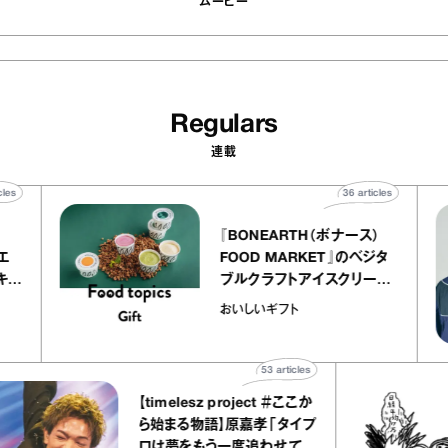
ムービー
Regulars
連載
40
articles
36
articles
『BONEARTH（ボナース）
アトリエ
FOOD MARKET』のベジタ
ープ キャ
ブルクラフトアイスクリーム
chico
｜真野知子の「おいしいギフ
おいしいギフト
ト」
53
articles
【timelesz project ＃ここか
ら始まる物語】原嘉孝「タイプ
ロは夢をもう一度追わせてく