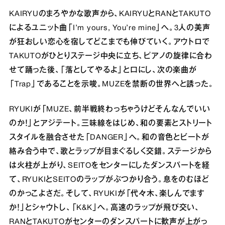
KAIRYUのまろやかな歌声から、KAIRYUとRANとTAKUTO
によるユニット曲「I’m yours, You’re mine」へ。3人の美声
が狂おしい恋心を宿してどこまでも伸びていく。アウトロで
TAKUTOがひとりステージ中央に立ち、ピアノの旋律に合わ
せて踊った後、「落としてやるよ」と口にし、次の楽曲が
「Trap」であることを示唆。MUZEを禁断の世界へと誘った。
RYUKIが「MUZE、前半戦終わっちゃうけどそんなんでいい
のか！」とアジテート。三味線をはじめ、和の要素とストリート
スタイルを融合させた「DANGER」へ。和の音色とビートが
絡み合う中で、歌とラップが目まぐるしく交錯。ステージから
は火柱が上がり、SEITOをセンターにしたダンスパートを経
て、RYUKIとSEITOのラップがぶつかり合う。息をのむほど
のかっこよさだ。そして、RYUKIが「代々木、楽しんでます
か！」とシャウトし、「K&K」へ。高速のラップが飛び交い、
RANとTAKUTOがセンターのダンスパートに歓声が上がっ