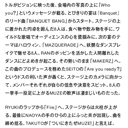
トルがビジョンに映った後、会場内の写真の上に「Who
you？」というメッセージが載る。とびきりの宴は『Banquet』
のリード曲「BANQUET BANG」からスタート。ステージの上
に置かれた円卓を囲んだ8人は、食べ物や飲み物を手に、ワ
イルドな歌唱でオーディエンスの心を鷲掴みに。次の宴のテ
ーマはハロウィン、「MAZQUERADE」へ。妖艶なダンスブレ
イクで魅せる8人。RANのポッピンを活かした人間離れした
ダンスにどよめきが起こる。その勢いのまま「MAKERZ」へ。
この曲のプロデュースを務めたSEITOの「Are you ready？」
というドスの利いた声が轟くと、ステージ上のカメラに向かっ
て、メンバーそれぞれが自らの信念や決意をスピット。8人の
一挙手一投足に上がるMUZEの歓声は凄まじいものだった。
RYUKIのラップから「Fire」へ。ステージからは火柱が上が
る。最後にNAOYAの手のひらの上にふっと炎が出現し、曲を
締め括る。TAKUTOが「ついにきたぜMUZE！」と言えば、