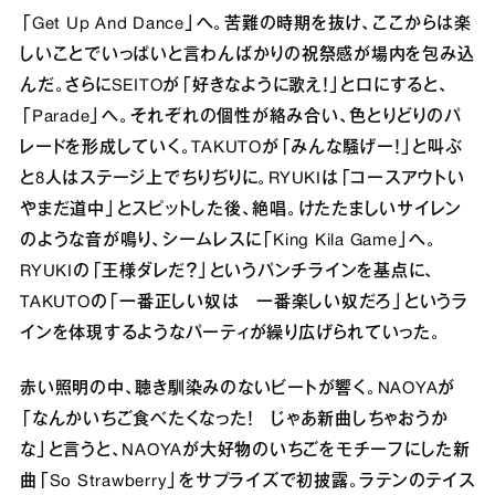
「Get Up And Dance」へ。苦難の時期を抜け、ここからは楽
しいことでいっぱいと言わんばかりの祝祭感が場内を包み込
んだ。さらにSEITOが「好きなように歌え！」と口にすると、
「Parade」へ。それぞれの個性が絡み合い、色とりどりのパ
レードを形成していく。TAKUTOが「みんな騒げー！」と叫ぶ
と8人はステージ上でちりぢりに。RYUKIは「コースアウトい
やまだ道中」とスピットした後、絶唱。けたたましいサイレン
のような音が鳴り、シームレスに「King Kila Game」へ。
RYUKIの「王様ダレだ？」というパンチラインを基点に、
TAKUTOの「一番正しい奴は 一番楽しい奴だろ」というラ
インを体現するようなパーティが繰り広げられていった。
赤い照明の中、聴き馴染みのないビートが響く。NAOYAが
「なんかいちご食べたくなった！ じゃあ新曲しちゃおうか
な」と言うと、NAOYAが大好物のいちごをモチーフにした新
曲「So Strawberry」をサプライズで初披露。ラテンのテイス