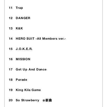
11 Trap
12 DANGER
13 K&K
14 HERO SUIT -All Members ver.-
15 J.O.K.E.R.
16 MISSION
17 Get Up And Dance
18 Parade
19 King Kila Game
20 So Strawberry ※新曲