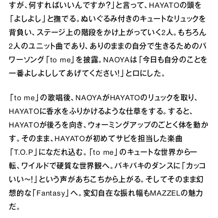
すが、何すればいいんですか？」と言って、HAYATOの頭を
「よしよし」と撫でる。ぬいぐるみ付きのキュートなリュックを
背負い、ステージ上の階段をかけ上がっていく2人。もちろん
2人のユニット曲であり、ありのままの自分で生きるためのパ
ワーソング「to me」を披露。NAOYAは「今日も自分のことを
一番よしよししてあげてください！」と口にした。
「to me」の歌唱後、NAOYAがHAYATOのリュックを取り、
HAYATOに香水をふりかけるような仕草をする。すると、
HAYATOが後ろを向き、ウォーミングアップのごとく体を動か
す。そのまま、HAYATOが初めてサビを担当した楽曲
「T.O.P」になだれ込む。「to me」のキュートな世界から一
転、ワイルドで硬質な世界観へ。バキバキのダンスに「カッコ
いい〜！」という声があちこちから上がる。そしてそのまま幻
想的な「Fantasy」へ。変幻自在な振れ幅もMAZZELの魅力
だ。