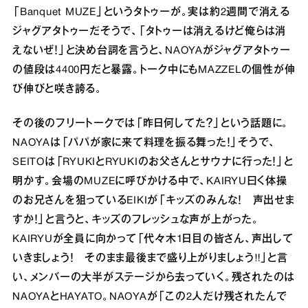
「Banquet MUZE」というタトゥーが。実は約2週間で消える
ジャグアタトゥーだそうで、「タトゥーは消えるけど俺らは消
えないぜ！」と決め台詞を言うと、NAOYAがジャグアタトゥー
の値段は4400円だと暴露。トーク中にもMAZZELの個性が伸
び伸びと咲き誇る。
その後のフリートークでは「昨日何してた？」という話題に。
NAOYAは「パパが家に来て料理を振る舞った！」そうで、
SEITOは「RYUKIとRYUKIのお父さんとサウナに行った！」と
明かす。会場のMUZEに呼びかける中で、KAIRYU曰く体操
のお兄さんを狙っているEIKIが「キッズのみんな！ 声出せま
すか！」と言うと、キッズのフレッシュな声が上がった。
KAIRYUが全員に向かって「代々木1日目の皆さん、声出して
いきましょう！ そのまま最後まで盛り上がりましょう‼︎」と言
い、メンバーの大半がステージから去っていく。残されたのは
NAOYAとHAYATO。NAOYAが「この2人だけ残されたんで