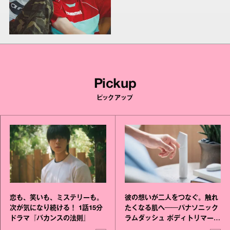
Pickup
ピックアップ
恋も、笑いも、ミステリーも。
彼の想いが二人をつなぐ。触れ
次が気になり続ける！ 1話15分
たくなる肌へ──パナソニック
ドラマ『バカンスの法則』
ラムダッシュ ボディトリマーが
進化！