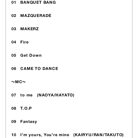
01 BANQUET BANG
02 MAZQUERADE
03 MAKERZ
04 Fire
05 Get Down
06 CAME TO DANCE
〜MC〜
07 to me (NAOYA/HAYATO)
08 T.O.P
09 Fantasy
10 I’m yours, You’re mine (KAIRYU/RAN/TAKUTO)