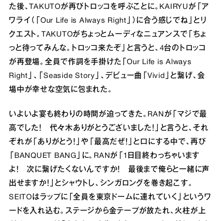
た後、TAKUTOが再びトロッコを呼ぶことに。KAIRYUが「ア
ワライ（「Our Life is Always Right」）に合う感じでね」とリ
クエスト。TAKUTOがちょっとムーディなニュアンスで「ちょ
っと待ってみんな。トロッコ来たぞ」と言うと、4台のトロッコ
が再登場。全員で作詞を手掛けた「Our Life is Always
Right」、「Seaside Story」、デビュー曲「Vivid」と繋げ、会
場中が幸せな空気に包まれた。
いよいよ宴も終わりの時間が迫ってきた。RANが「マジで最
高でした！ 代々木ありがとうございました！」と言うと、それ
ぞれが「ありがとう！」や「最高だぜ！」と口にする中で、再び
「BANQUET BANG」に。RANが「1日目終わっちゃいます
よ！ 次に繋げたくないんですか！ 最後まで俺らと一緒に声
出せますか！」とシャウトし、シンガロングを巻き起こす。
SEITOはラップに「全員を東京ドームに連れていく」というワ
ードを入れ込む。ステージから金テープが放たれ、火柱が上