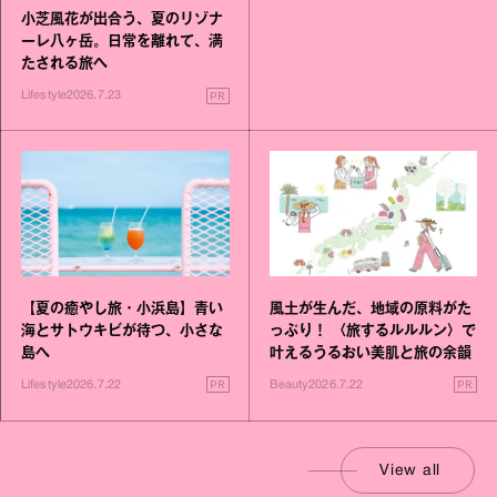
小芝風花が出合う、夏のリゾナ
ーレ八ヶ岳。日常を離れて、満
たされる旅へ
PR
Lifestyle
2026.7.23
風土が生んだ、地域の原料がた
【夏の癒やし旅・小浜島】青い
っぷり！ 〈旅するルルルン〉で
海とサトウキビが待つ、小さな
叶えるうるおい美肌と旅の余韻
島へ
PR
PR
Beauty
2026.7.22
Lifestyle
2026.7.22
View all