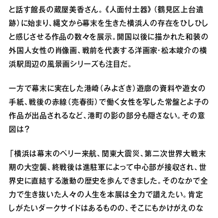
と話す館長の蔵屋美香さん。《人面付土器》（鶴見区上台遺
跡）に始まり、縄文から幕末を生きた横浜人の存在をひしひし
と感じさせる作品の数々を展示。開国以後に描かれた和装の
外国人女性の肖像画、戦前を代表する洋画家・松本竣介の横
浜駅周辺の風景画シリーズも注目だ。
一方で幕末に実在した港崎（みよざき）遊廓の資料や遊女の
手紙、戦後の赤線（売春街）で働く女性を写した常盤とよ子の
作品が出品されるなど、港町の影の部分も隠さない。その意
図は？
「横浜は幕末のペリー来航、関東大震災、第二次世界大戦末
期の大空襲、終戦後は進駐軍によって中心部が接収され、世
界史に直結する激動の歴史を歩んできました。そのなかで全
力で生き抜いた人々の人生を本展は全力で讃えたい。肯定
しがたいダークサイドはあるものの、そこにもかけがえのな