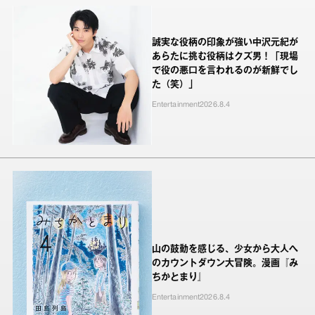
誠実な役柄の印象が強い中沢元紀が
あらたに挑む役柄はクズ男！「現場
で役の悪口を言われるのが新鮮でし
た（笑）」
Entertainment
2026.8.4
山の鼓動を感じる、少女から大人へ
のカウントダウン大冒険。漫画『み
ちかとまり』
Entertainment
2026.8.4