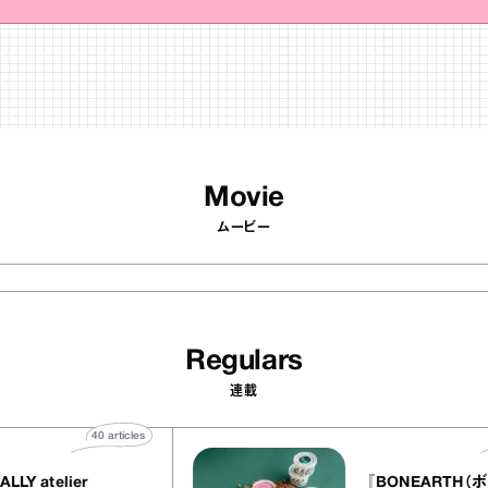
Movie
ムービー
Regulars
連載
40
articles
『EQUALLY atelier
『BONEA