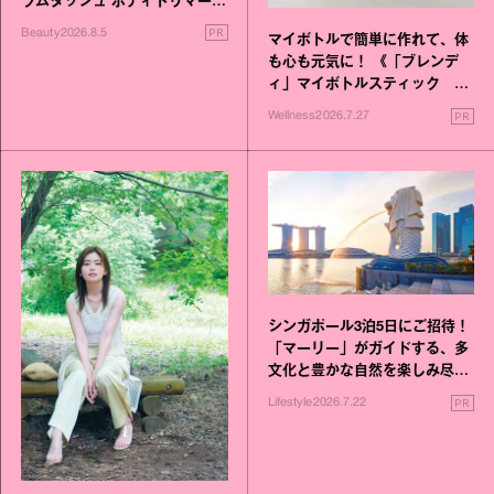
ラムダッシュ ボディトリマーが
進化！
PR
Beauty
2026.8.5
マイボトルで簡単に作れて、体
も心も元気に！ 《「ブレンデ
ィ」マイボトルスティック い
いこと毎日》シリーズが誕生
PR
Wellness
2026.7.27
シンガポール3泊5日にご招待！
「マーリー」がガイドする、多
文化と豊かな自然を楽しみ尽く
す旅
PR
Lifestyle
2026.7.22