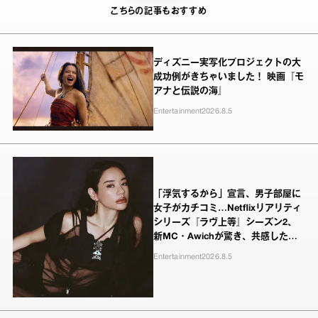
こちらの記事もおすすめ
ディズニー実写化プロジェクトの大
成功例がきちゃいました！ 映画『モ
アナと伝説の海』
Entertainment
2026.8.5
「浮気するから」宣言、男子部屋に
女子がカチコミ…Netflixリアリティ
シリーズ『ラヴ上等』シーズン2、
新MC・Awichが驚き、共感したヤ
ンキーたちの本気の恋模様
Entertainment
2026.8.5