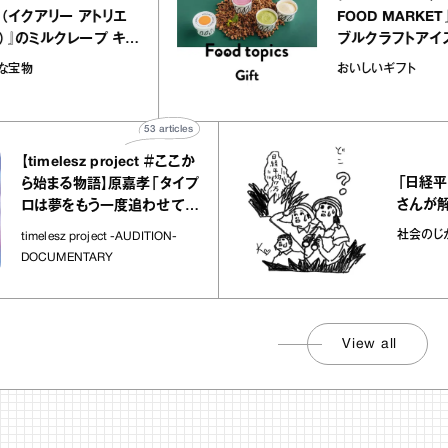
NOLE（イクアリー アトリエ
FOOD M
ノーレ）』のミルクレープ キャ
ブルクラフ
ラメルバニーユほか｜chico
｜真野知子
お菓子な宝物
おいしいギフ
の“お菓子な宝物”
ト」
53
articles
imelesz project ＃ここか
「日経平均7万
始まる物語】原嘉孝「タイプ
さんが解説
は夢をもう一度追わせてく
た場所」
社会のじかん
elesz project -AUDITION-
CUMENTARY
View all