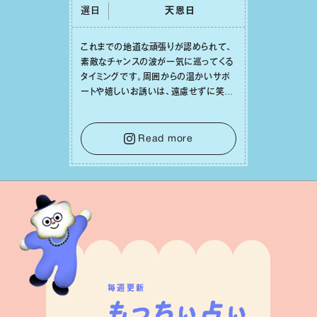
選日
天恩⽇
これまでの地道な頑張りが認められて、
素敵なチャンスの波が⼀気に巡ってくる
タイミングです。周囲からの温かいサポ
ートや嬉しいお誘いは、遠慮せずに笑顔
で受け取りましょう。みんなと⼀緒に幸
せになっていくイメージを持って⼀歩を
踏み出して。⼀⼈⼀⼈の良いところが混
Read more
ざり合い、ハッピーな未来が形作られて
いきます。
毎週更新