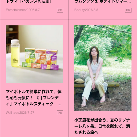
ドラマ『バカンスの法則』
ラムダッシュ ボディトリマーが
進化！
PR
PR
Entertainment
2026.8.7
Beauty
2026.8.5
マイボトルで簡単に作れて、体
も心も元気に！ 《「ブレンデ
ィ」マイボトルスティック い
いこと毎日》シリーズが誕生
PR
Wellness
2026.7.27
小芝風花が出合う、夏のリゾナ
ーレ八ヶ岳。日常を離れて、満
たされる旅へ