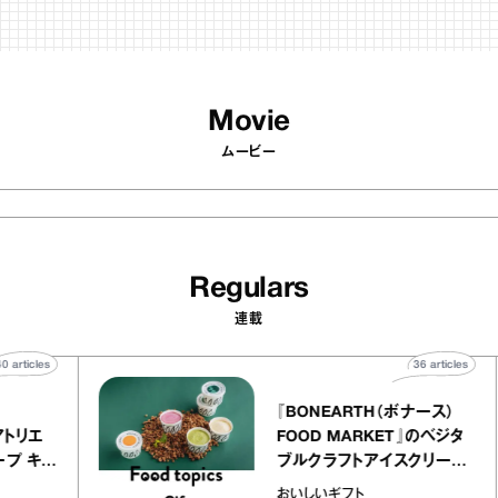
Movie
ムービー
Regulars
連載
40
articles
36
arti
elier
『BONEARTH（ボナース
アリー アトリエ
FOOD MARKET』のベ
ルクレープ キャ
ブルクラフトアイスクリ
ほか｜chico
｜真野知子の「おいしい
おいしいギフト