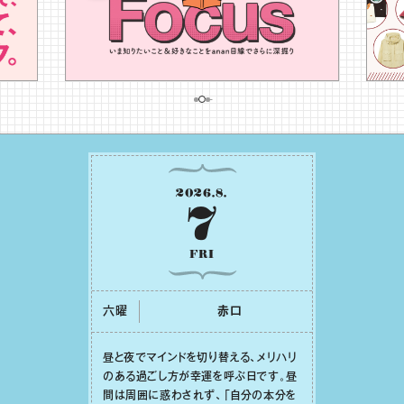
2026
.
8
.
7
FRI
六曜
⾚⼝
昼と夜でマインドを切り替える、メリハリ
のある過ごし⽅が幸運を呼ぶ⽇です。昼
間は周囲に惑わされず、「⾃分の本分を