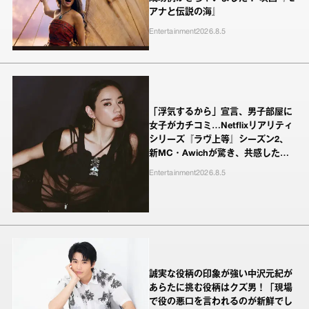
アナと伝説の海』
Entertainment
2026.8.5
「浮気するから」宣言、男子部屋に
女子がカチコミ…Netflixリアリティ
シリーズ『ラヴ上等』シーズン2、
新MC・Awichが驚き、共感したヤ
ンキーたちの本気の恋模様
Entertainment
2026.8.5
誠実な役柄の印象が強い中沢元紀が
あらたに挑む役柄はクズ男！「現場
で役の悪口を言われるのが新鮮でし