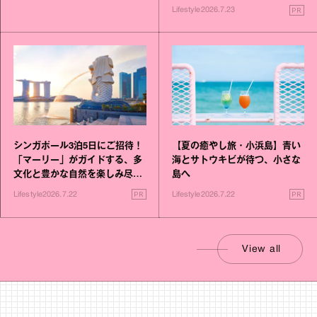
PR
Lifestyle
2026.7.23
シンガポール3泊5日にご招待！
【夏の癒やし旅・小浜島】青い
「マーリー」がガイドする、多
海とサトウキビが待つ、小さな
文化と豊かな自然を楽しみ尽く
島へ
す旅
PR
PR
Lifestyle
2026.7.22
Lifestyle
2026.7.22
View all