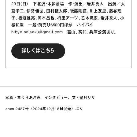
29日（日） 下北沢・本多劇場 作・演出／岩井秀人 出演／大
倉孝二、伊勢佳世、田村健太郎、後藤剛範、川上友里、藤谷理
子、板垣雄亮、岡本昌也、梅里アーツ、乙木瓜広、岩井秀人、小
松和重 一般・前売り6500円ほか ハイバイ
hibye.seisaku@gmail.com 富山、高知、兵庫公演あり。
詳しくはこちら
写真・まくらあさみ インタビュー、文・望月リサ
anan 2427号（2024年12月18日発売）より