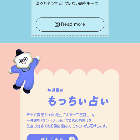
淡々と全うする」ブレない軸をキープし
て。そして夜は、疲れや寂しさから⽢い
⾔葉に流されないよう、⼼にしっかりブ
レーキをかけること。この意識の切り替
Read more
えが、あなたに確かな安⼼感をもたらす
はずです。
毎週更新
五十六謀星もっちぃ先生による十二星座占い。
一週間をポジティブに過ごすためのお告げを、
先生の分身である星座案内人・もっちぃがお届けします。