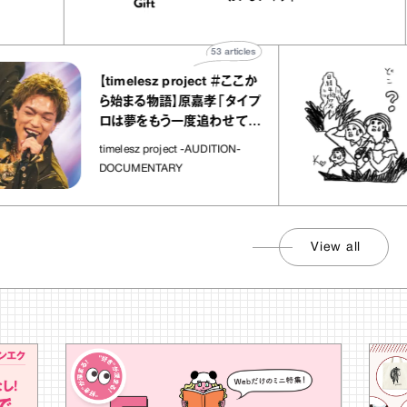
宝物”
ト」
53
articles
【timelesz project ＃ここか
ら始まる物語】原嘉孝「タイプ
ロは夢をもう一度追わせてく
れた場所」
timelesz project -AUDITION-
DOCUMENTARY
View all