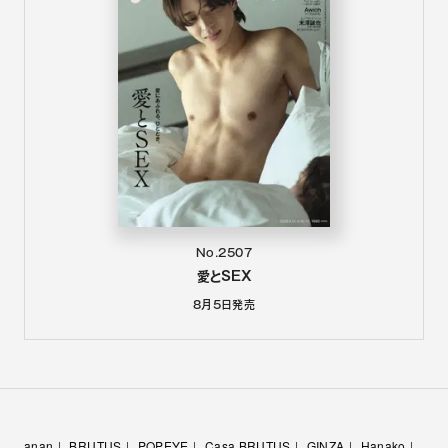
No.2507
愛とSEX
8月5日
発売
anan
BRUTUS
POPEYE
Casa BRUTUS
GINZA
Hanako