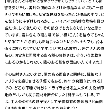
「岩井さんとは若いときからやらせてもらっていて、とても影
響を受けたし、番外公演的なふざけた作品なんかにもご一緒
させてもらいました。切実な題材を扱ったこの作品の中で、ど
んなふうにふざけられるか……ハイバイの絶妙な塩梅を目の
当たりにしてきたので、その部分でも力になりたいなと思っ
ています。岩井さんの稽古場では、“根（こん）を詰めてちゃん
とやる”ことが必ずしも正解じゃないというか。セリフも『台本
通りに言わなくていいですよ』と言われますし。岩井さんの作
品の、切実さと同居するある種の軽妙さは、そういう柔軟さ
にあるのかもしれない。隙のある軽さが面白いんですよね」
その田村さんといえば、隙のある面白さと同時に、繊細なリ
アリティを感じさせる俳優でもある。昨年の映画『ほつれる』
での、どこか不穏で絶妙にイライラさせる主人公の夫役が印
象的だ。しかも同じ題材を舞台にした『綿子はもつれる』で
は、主人公の中3の息子役として子供特有の無邪気さと面倒
くささを表現してみせていたのだからすごい。