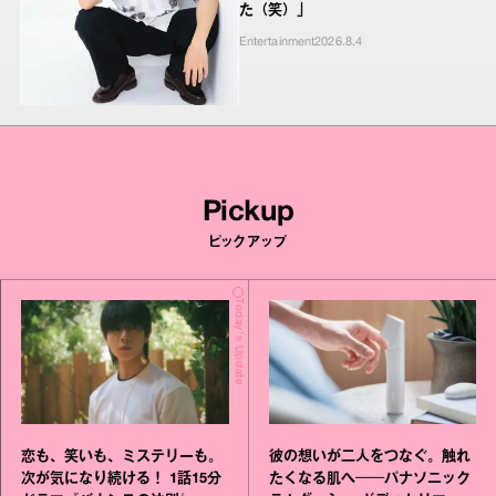
た（笑）」
Entertainment
2026.8.4
Pickup
ピックアップ
Today's Update
恋も、笑いも、ミステリーも。
彼の想いが二人をつなぐ。触れ
次が気になり続ける！ 1話15分
たくなる肌へ──パナソニック