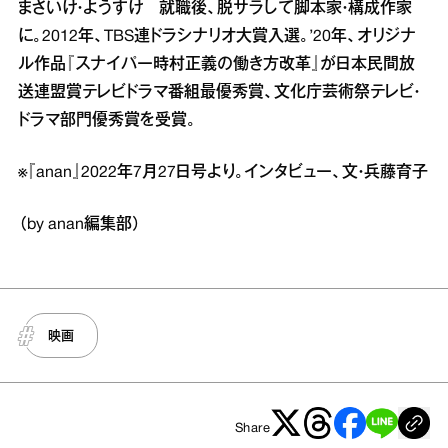
まさいけ・ようすけ 就職後、脱サラして脚本家・構成作家
に。2012年、TBS連ドラシナリオ大賞入選。’20年、オリジナ
ル作品『スナイパー時村正義の働き方改革』が日本民間放
送連盟賞テレビドラマ番組最優秀賞、文化庁芸術祭テレビ・
ドラマ部門優秀賞を受賞。
※『anan』2022年7月27日号より。インタビュー、文・兵藤育子
（by anan編集部）
映画
Share