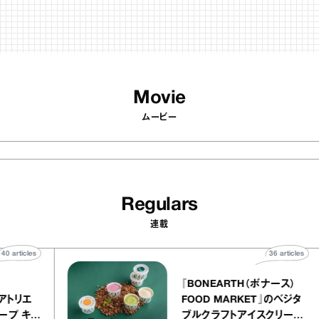
Movie
ムービー
Regulars
連載
40
articles
36
ar
atelier
『BONEARTH（ボナー
クアリー アトリエ
FOOD MARKET』の
ミルクレープ キャ
ブルクラフトアイスクリ