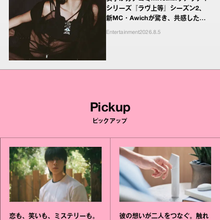
シリーズ『ラヴ上等』シーズン2、
新MC・Awichが驚き、共感したヤ
ンキーたちの本気の恋模様
Entertainment
2026.8.5
Pickup
ピックアップ
恋も、笑いも、ミステリーも。
彼の想いが二人をつなぐ。触れ