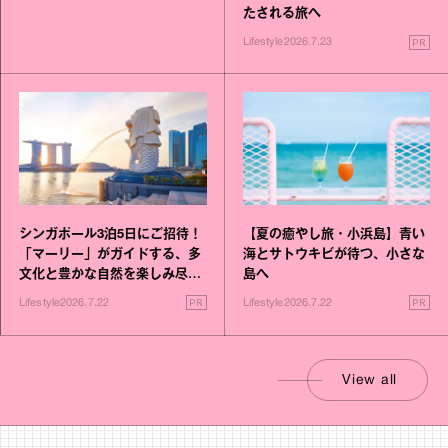
たされる旅へ
PR
Lifestyle
2026.7.23
シンガポール3泊5日にご招待！
【夏の癒やし旅・小浜島】青い
「マーリー」がガイドする、多
海とサトウキビが待つ、小さな
文化と豊かな自然を楽しみ尽く
島へ
す旅
PR
PR
Lifestyle
2026.7.22
Lifestyle
2026.7.22
View all