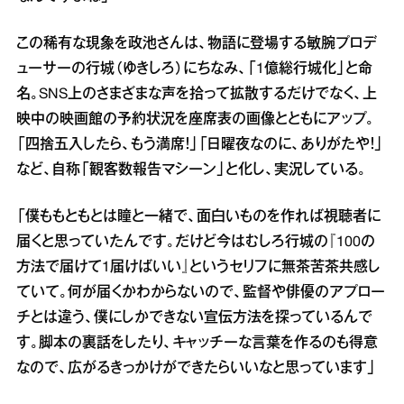
この稀有な現象を政池さんは、物語に登場する敏腕プロデ
ューサーの行城（ゆきしろ）にちなみ、「1億総行城化」と命
名。SNS上のさまざまな声を拾って拡散するだけでなく、上
映中の映画館の予約状況を座席表の画像とともにアップ。
「四捨五入したら、もう満席！」「日曜夜なのに、ありがたや！」
など、自称「観客数報告マシーン」と化し、実況している。
「僕ももともとは瞳と一緒で、面白いものを作れば視聴者に
届くと思っていたんです。だけど今はむしろ行城の『100の
方法で届けて1届けばいい』というセリフに無茶苦茶共感し
ていて。何が届くかわからないので、監督や俳優のアプロー
チとは違う、僕にしかできない宣伝方法を探っているんで
す。脚本の裏話をしたり、キャッチーな言葉を作るのも得意
なので、広がるきっかけができたらいいなと思っています」