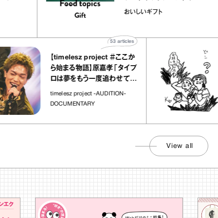
ユほか｜chico
｜真野知子の「おいし
おいしいギフト
な宝物”
ト」
53
articles
【timelesz project ＃ここか
「
ら始まる物語】原嘉孝「タイプ
さ
ロは夢をもう一度追わせてく
れた場所」
社
timelesz project -AUDITION-
DOCUMENTARY
View all