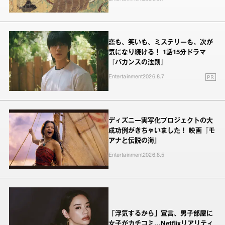
恋も、笑いも、ミステリーも。次が
気になり続ける！ 1話15分ドラマ
『バカンスの法則』
PR
Entertainment
2026.8.7
ディズニー実写化プロジェクトの大
成功例がきちゃいました！ 映画『モ
アナと伝説の海』
Entertainment
2026.8.5
「浮気するから」宣言、男子部屋に
女子がカチコミ…Netflixリアリティ