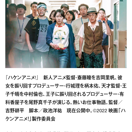
『ハケンアニメ!』 新人アニメ監督・斎藤瞳を吉岡里帆、彼
女を振り回すプロデューサー・行城理を柄本佑、天才監督・王
子千晴を中村倫也、王子に振り回されるプロデューサー・有
科香屋子を尾野真千子が演じる。熱いお仕事物語。監督／
吉野耕平 脚本／政池洋祐 現在公開中。©2022 映画「ハ
ケンアニメ！」製作委員会