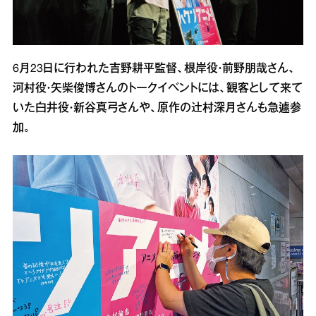
6月23日に行われた吉野耕平監督、根岸役・前野朋哉さん、
河村役・矢柴俊博さんのトークイベントには、観客として来て
いた白井役・新谷真弓さんや、原作の辻村深月さんも急遽参
加。