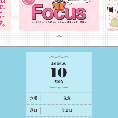
2026
.
8
.
10
MON
六曜
先負
選日
⺟倉⽇