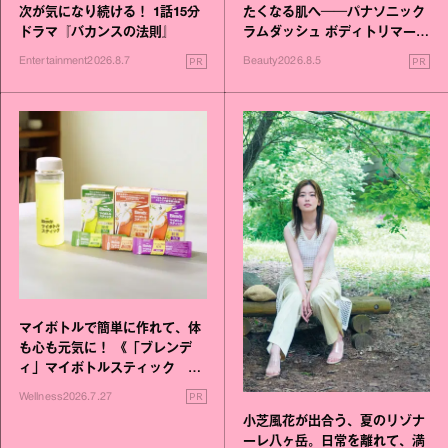
次が気になり続ける！ 1話15分
たくなる肌へ──パナソニック
ドラマ『バカンスの法則』
ラムダッシュ ボディトリマーが
進化！
PR
PR
Entertainment
2026.8.7
Beauty
2026.8.5
マイボトルで簡単に作れて、体
も心も元気に！ 《「ブレンデ
ィ」マイボトルスティック い
いこと毎日》シリーズが誕生
PR
Wellness
2026.7.27
小芝風花が出合う、夏のリゾナ
ーレ八ヶ岳。日常を離れて、満