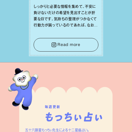
しっかりと必要な情報を集めて、不安に
負けないだけの希望を⾒出すことが肝
要な⽇です。気持ちの整理がつかなくて
⾏動⼒が鈍っているのであれば、なおさ
ら判断材料を揃えることが積極的な⼀歩
を踏み出すのに役⽴つはず。また、広い
意味での「癒し」や「治療」が必要な⽇で
Read more
もあり、特に⼈間関係の改善は課題の⼀
つです。
毎週更新
五十六謀星もっちぃ先生による十二星座占い。