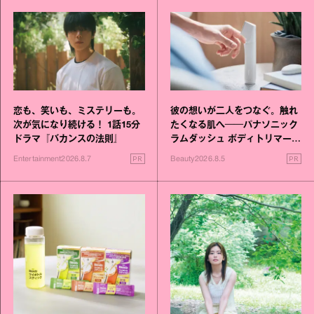
恋も、笑いも、ミステリーも。
彼の想いが二人をつなぐ。触れ
次が気になり続ける！ 1話15分
たくなる肌へ──パナソニック
ドラマ『バカンスの法則』
ラムダッシュ ボディトリマーが
進化！
PR
PR
Entertainment
2026.8.7
Beauty
2026.8.5