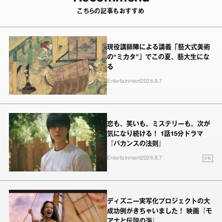
こちらの記事もおすすめ
現役講師陣による講義「藝大式美術
の“ミカタ”」でこの夏、藝大生にな
る
Entertainment
2026.8.7
恋も、笑いも、ミステリーも。次が
気になり続ける！ 1話15分ドラマ
『バカンスの法則』
PR
Entertainment
2026.8.7
ディズニー実写化プロジェクトの大
成功例がきちゃいました！ 映画『モ
アナと伝説の海』