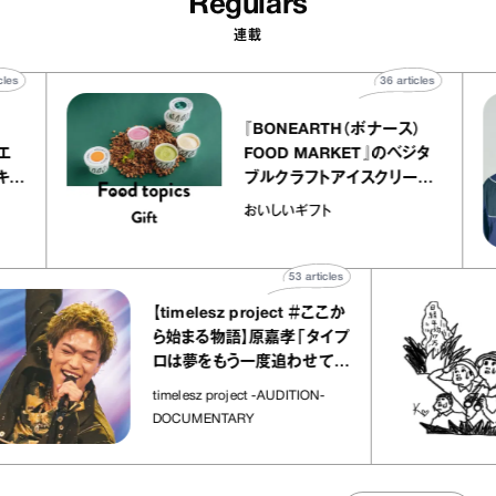
Regulars
連載
40
articles
36
articles
r
『BONEARTH（ボナース）
 アトリエ
FOOD MARKET』のベジタ
ープ キャ
ブルクラフトアイスクリーム
chico
｜真野知子の「おいしいギフ
おいしいギフト
ト」
53
articles
【timelesz project ＃ここか
ら始まる物語】原嘉孝「タイプ
ロは夢をもう一度追わせてく
れた場所」
timelesz project -AUDITION-
DOCUMENTARY