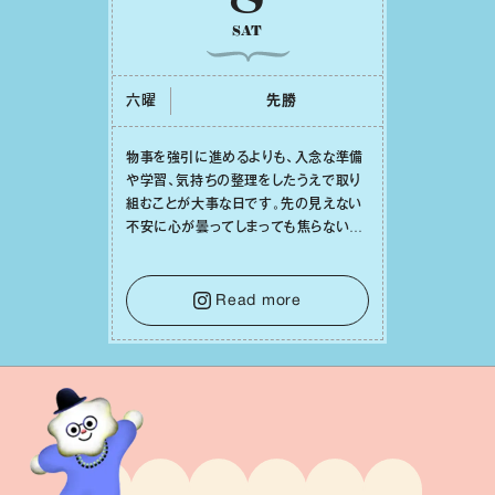
SAT
六曜
先勝
物事を強引に進めるよりも、⼊念な準備
や学習、気持ちの整理をしたうえで取り
組むことが⼤事な⽇です。先の⾒えない
不安に⼼が曇ってしまっても焦らない
で。意思を伝える⼯夫をしたり、あなた⾃
⾝や疲れていそうな⼈をいたわることに
時間を使いましょう。ここでしっかりとエ
Read more
ネルギーを蓄え、困難を乗り越える⼒に
変えましょう。