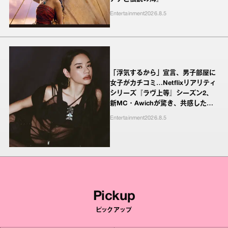
Entertainment
2026.8.5
「浮気するから」宣言、男子部屋に
女子がカチコミ…Netflixリアリティ
シリーズ『ラヴ上等』シーズン2、
新MC・Awichが驚き、共感したヤ
ンキーたちの本気の恋模様
Entertainment
2026.8.5
Pickup
ピックアップ