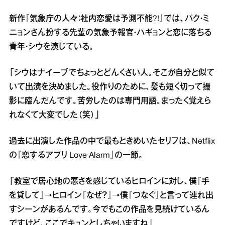
新作『気象庁の人々：社内恋愛は予測不能?!』では、パク・ミ
ニョンさん扮する先輩の気象予報官・ハギョンと恋に落ちる
青年・シウを演じている。
「シウはナイーブでちょっとどんくさい人。そこが自分と似て
いて出演を決めました。役作りのために、髪も短く切って撮
影に臨んだんです。苦労したのは専門用語。まったく覚えら
れなくて大変でした（笑）」
過去に出演した作品の中で最もときめいたセリフは、Netflix
の『恋するアプリ Love Alarm』の一節。
「教室で居心地の悪さを感じているヒロインに対し、僕『手
を貸して』→ヒロイン『なぜ？』→僕『つなぐ』と言って連れ出
すシーンがあるんです。今でもこの作品を見続けているん
ですけど、ここでキュンとしちゃいますね」