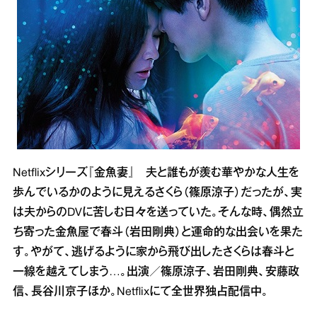
Netflixシリーズ『金魚妻』 夫と誰もが羨む華やかな人生を
歩んでいるかのように見えるさくら（篠原涼子）だったが、実
は夫からのDVに苦しむ日々を送っていた。そんな時、偶然立
ち寄った金魚屋で春斗（岩田剛典）と運命的な出会いを果た
す。やがて、逃げるように家から飛び出したさくらは春斗と
一線を越えてしまう…。出演／篠原涼子、岩田剛典、安藤政
信、長谷川京子ほか。Netflixにて全世界独占配信中。