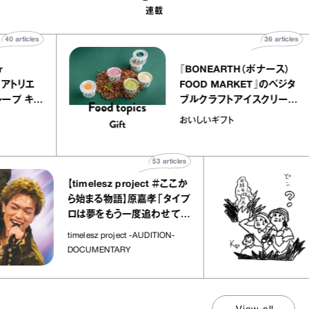
連載
40
articles
36
ar
atelier
『BONEARTH（ボナー
クアリー アトリエ
FOOD MARKET』の
ミルクレープ キャ
ブルクラフトアイスクリ
ユほか｜chico
｜真野知子の「おいし
おいしいギフト
な宝物”
ト」
53
articles
【timelesz project ＃ここか
「
ら始まる物語】原嘉孝「タイプ
さ
ロは夢をもう一度追わせてく
れた場所」
社
timelesz project -AUDITION-
DOCUMENTARY