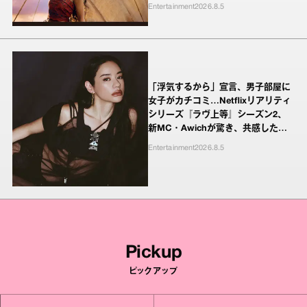
Entertainment
2026.8.5
「浮気するから」宣言、男子部屋に
女子がカチコミ…Netflixリアリティ
シリーズ『ラヴ上等』シーズン2、
新MC・Awichが驚き、共感したヤ
ンキーたちの本気の恋模様
Entertainment
2026.8.5
Pickup
ピックアップ