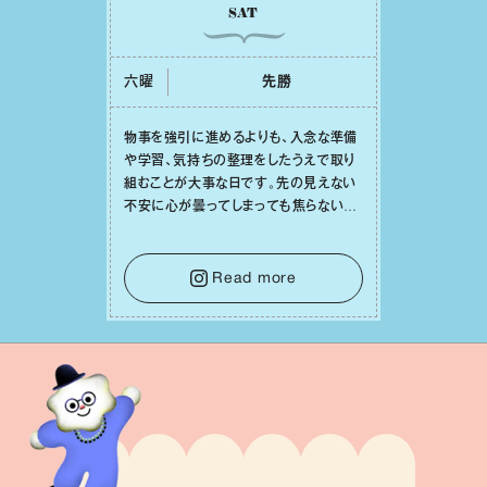
SAT
六曜
先勝
物事を強引に進めるよりも、⼊念な準備
や学習、気持ちの整理をしたうえで取り
組むことが⼤事な⽇です。先の⾒えない
不安に⼼が曇ってしまっても焦らない
で。意思を伝える⼯夫をしたり、あなた⾃
⾝や疲れていそうな⼈をいたわることに
時間を使いましょう。ここでしっかりとエ
Read more
ネルギーを蓄え、困難を乗り越える⼒に
変えましょう。