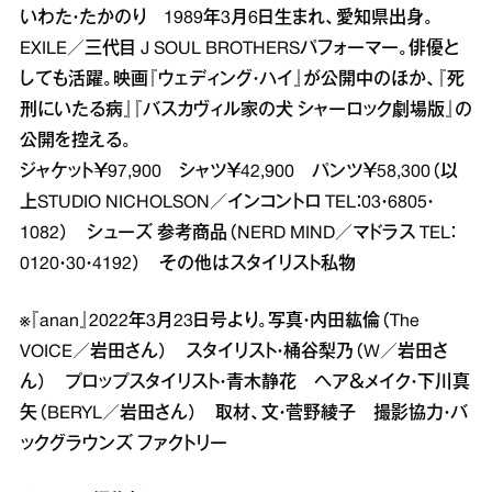
いわた・たかのり 1989年3月6日生まれ、愛知県出身。
EXILE／三代目 J SOUL BROTHERSパフォーマー。俳優と
しても活躍。映画『ウェディング・ハイ』が公開中のほか、『死
刑にいたる病』『バスカヴィル家の犬 シャーロック劇場版』の
公開を控える。
ジャケット￥97,900 シャツ￥42,900 パンツ￥58,300（以
上STUDIO NICHOLSON／インコントロ TEL：03・6805・
1082） シューズ 参考商品（NERD MIND／マドラス TEL：
0120・30・4192） その他はスタイリスト私物
※『anan』2022年3月23日号より。写真・内田紘倫（The
VOICE／岩田さん） スタイリスト・桶谷梨乃（W／岩田さ
ん） プロップスタイリスト・青木静花 ヘア＆メイク・下川真
矢（BERYL／岩田さん） 取材、文・菅野綾子 撮影協力・バ
ックグラウンズ ファクトリー