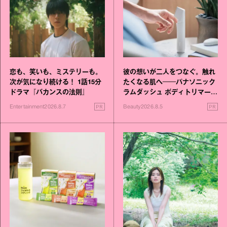
恋も、笑いも、ミステリーも。
彼の想いが二人をつなぐ。触れ
次が気になり続ける！ 1話15分
たくなる肌へ──パナソニック
ドラマ『バカンスの法則』
ラムダッシュ ボディトリマーが
進化！
PR
PR
Entertainment
2026.8.7
Beauty
2026.8.5