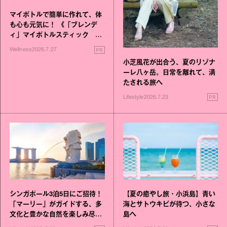
マイボトルで簡単に作れて、体
も心も元気に！ 《「ブレンデ
ィ」マイボトルスティック い
いこと毎日》シリーズが誕生
PR
Wellness
2026.7.27
小芝風花が出合う、夏のリゾナ
ーレ八ヶ岳。日常を離れて、満
たされる旅へ
PR
Lifestyle
2026.7.23
シンガポール3泊5日にご招待！
【夏の癒やし旅・小浜島】青い
「マーリー」がガイドする、多
海とサトウキビが待つ、小さな
文化と豊かな自然を楽しみ尽く
島へ
す旅