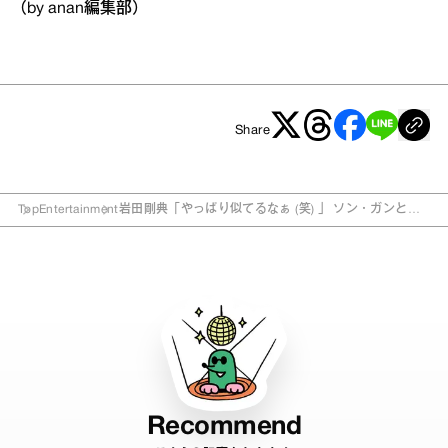
（by anan編集部）
Share
Top
Entertainment
岩田剛典「やっぱり似てるなぁ (笑) 」 ソン・ガンと共
通の“こだわり”とは？
Recommend