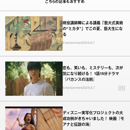
こちらの記事もおすすめ
現役講師陣による講義「藝大式美術
の“ミカタ”」でこの夏、藝大生にな
る
Entertainment
2026.8.7
恋も、笑いも、ミステリーも。次が
気になり続ける！ 1話15分ドラマ
『バカンスの法則』
PR
Entertainment
2026.8.7
ディズニー実写化プロジェクトの大
成功例がきちゃいました！ 映画『モ
アナと伝説の海』