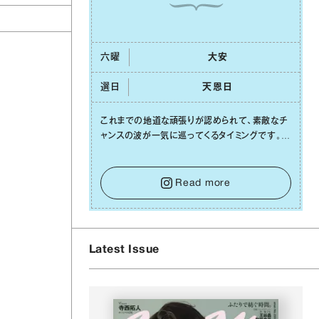
六曜
⼤安
選日
天恩⽇
これまでの地道な頑張りが認められて、素敵なチ
ャンスの波が⼀気に巡ってくるタイミングです。周
囲からの温かいサポートや嬉しいお誘いは、遠慮
せずに笑顔で受け取りましょう。みんなと⼀緒に
幸せになっていくイメージを持って⼀歩を踏み出
Read more
して。⼀⼈⼀⼈の良いところが混ざり合い、ハッピ
ーな未来が形作られていきます。
Latest Issue