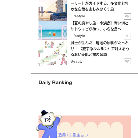
ーリー」がガイドする、多文化と豊
つ
かな自然を楽しみ尽くす旅
Lifestyle
PR
【夏の癒やし旅・小浜島】青い海と
サトウキビが待つ、小さな島へ
Lifestyle
PR
風土が生んだ、地域の原料がたっぷ
り！ 〈旅するルルルン〉で叶えるう
るおい美肌と旅の余韻
Beauty
PR
Daily Ranking
週間12星座占い