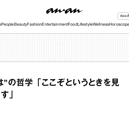
We
s
People
Beauty
Fashion
Entertainment
Food
Lifestyle
Wellness
Horoscop
は”の哲学 「ここぞというときを見
す」