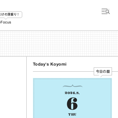
bだけの深掘り！
e
Focus
Today's Koyomi
今日の暦
2026
.
8
.
6
THU