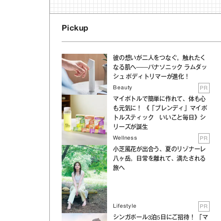
Pickup
彼の想いが二人をつなぐ。触れたく
なる肌へ──パナソニック ラムダッ
シュ ボディトリマーが進化！
Beauty
PR
マイボトルで簡単に作れて、体も心
も元気に！ 《「ブレンディ」マイボ
トルスティック いいこと毎日》シ
リーズが誕生
Wellness
PR
小芝風花が出合う、夏のリゾナーレ
八ヶ岳。日常を離れて、満たされる
旅へ
Lifestyle
PR
シンガポール3泊5日にご招待！ 「マ