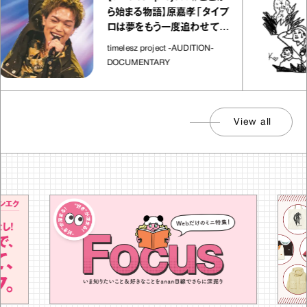
ら始まる物語】原嘉孝「タイプ
ロは夢をもう一度追わせてく
れた場所」
timelesz project -AUDITION-
DOCUMENTARY
View all