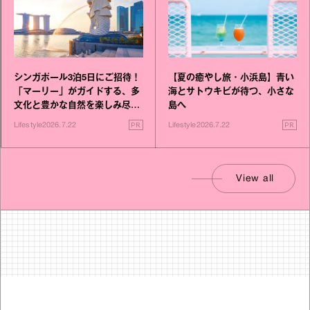
シンガポール3泊5日にご招待！
【夏の癒やし旅・小浜島】青い
「マーリー」がガイドする、多
海とサトウキビが待つ、小さな
文化と豊かな自然を楽しみ尽く
島へ
す旅
PR
PR
Lifestyle
2026.7.22
Lifestyle
2026.7.22
View all