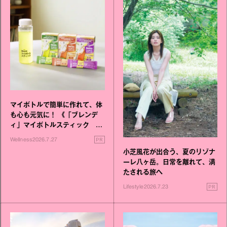
マイボトルで簡単に作れて、体
も心も元気に！ 《「ブレンデ
ィ」マイボトルスティック い
いこと毎日》シリーズが誕生
PR
Wellness
2026.7.27
小芝風花が出合う、夏のリゾナ
ーレ八ヶ岳。日常を離れて、満
たされる旅へ
PR
Lifestyle
2026.7.23