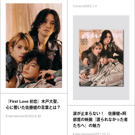
Covers
2025.7.4
『First Love 初恋』木戸大聖、
心に響いた佐藤健の言葉とは？
涙が止まらない！ 佐藤健×阿
Entertainment
2023.6.30
部寛の映画『護られなかった者
たちへ』の魅力
Entertainment
2021.10.11