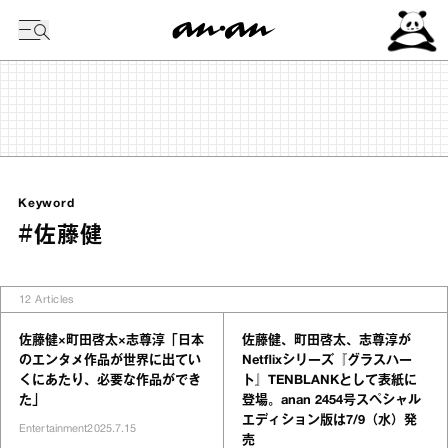
今日の暦
Keyword
#佐藤健
12
Articles
佐藤健×町田啓太×志尊淳「日本
佐藤健、町田啓太、志尊淳が
のエンタメ作品が世界に出てい
Netflixシリーズ『グラスハー
くにあたり、必要な作品ができ
ト』TENBLANKとして表紙に
た」
登場。anan 2454号スペシャル
エディション版は7/9（水）発
Entertainment
2025.7.15
売