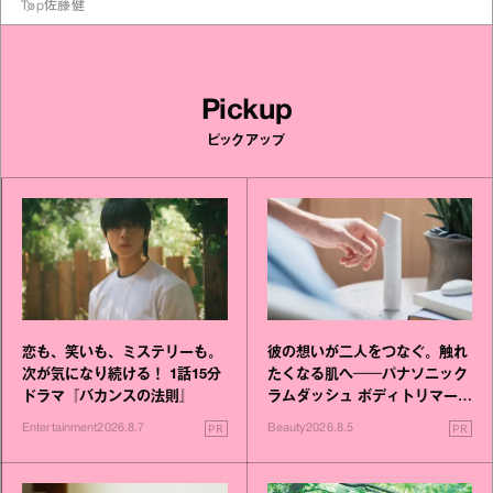
Top
佐藤健
Pickup
ピックアップ
恋も、笑いも、ミステリーも。
彼の想いが二人をつなぐ。触れ
次が気になり続ける！ 1話15分
たくなる肌へ──パナソニック
ドラマ『バカンスの法則』
ラムダッシュ ボディトリマーが
進化！
PR
PR
Entertainment
2026.8.7
Beauty
2026.8.5