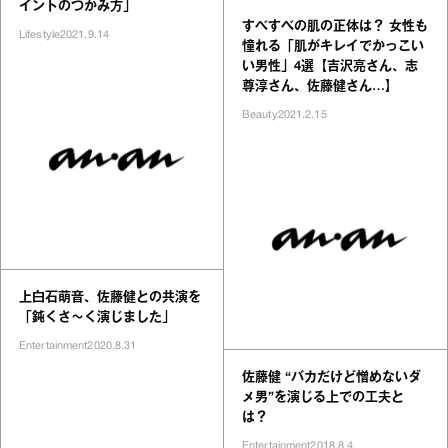
イントのつかみ方」
すべすべの肌の正体は？ 女性も
Lifestyle
2021.9.14
憧れる「肌がキレイでかっこい
い男性」4選【吉沢亮さん、志
尊淳さん、佐藤健さん…】
Beauty
2021.2.15
上白石萌音、佐藤健との共演を
「鈍くさ～く演じました」
Entertainment
2020.8.31
佐藤健 “バカだけど憎めないダ
メ男”を演じる上での工夫と
は？
Entertainment
2018.8.4