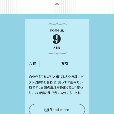
2026
.
8
.
9
SUN
六曜
友引
⾃分が「これだ！」と信じる⼈や⽬標にピ
タッと照準を合わせ、真っすぐ進みたい
時です。周囲の環境がめまぐるしく変わ
り、つい⽬移りしそうになっても、あれこ
れ迷う必要はありません。余計なノイズ
をそっと⼿放し、⽬の前のことに集中しま
しょう。そのブレない決意が、あなたにと
Read more