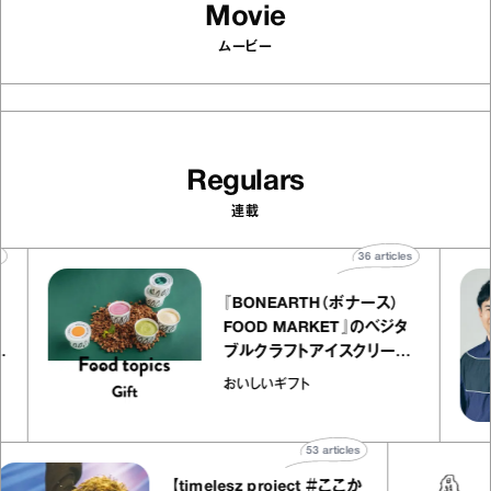
Movie
ムービー
Regulars
連載
icles
36
articles
『BONEARTH（ボナース）
リエ
FOOD MARKET』のベジタ
 キャ
ブルクラフトアイスクリーム
ico
｜真野知子の「おいしいギフ
おいしいギフト
ト」
53
articles
【timelesz project ＃ここか