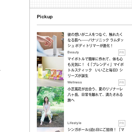
Pickup
彼の想いが二人をつなぐ。触れたく
なる肌へ──パナソニック ラムダッ
シュ ボディトリマーが進化！
Beauty
PR
ラ
マイボトルで簡単に作れて、体も心
も元気に！ 《「ブレンディ」マイボ
トルスティック いいこと毎日》シ
け
リーズが誕生
Wellness
PR
小芝風花が出合う、夏のリゾナーレ
八ヶ岳。日常を離れて、満たされる
旅へ
Lifestyle
PR
シンガポール3泊5日にご招待！ 「マ