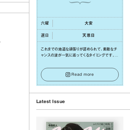
六曜
⼤安
選日
天恩⽇
お
これまでの地道な頑張りが認められて、素敵なチ
ャンスの波が⼀気に巡ってくるタイミングです。周
囲からの温かいサポートや嬉しいお誘いは、遠慮
せずに笑顔で受け取りましょう。みんなと⼀緒に
幸せになっていくイメージを持って⼀歩を踏み出
Read more
して。⼀⼈⼀⼈の良いところが混ざり合い、ハッピ
ーな未来が形作られていきます。
Latest Issue