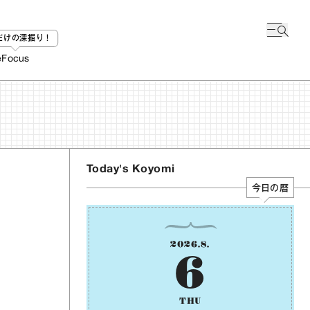
bだけの深掘り！
e
Focus
Today's Koyomi
今日の暦
2026
.
8
.
6
THU