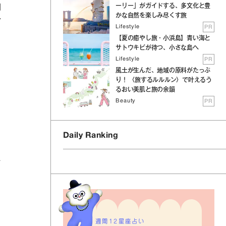
ーリー」がガイドする、多文化と豊
間
かな自然を楽しみ尽くす旅
ア
Lifestyle
PR
【夏の癒やし旅・小浜島】青い海と
サトウキビが待つ、小さな島へ
Lifestyle
PR
風土が生んだ、地域の原料がたっぷ
り！ 〈旅するルルルン〉で叶えるう
るおい美肌と旅の余韻
Beauty
PR
Daily Ranking
ハ
つ
週間12星座占い