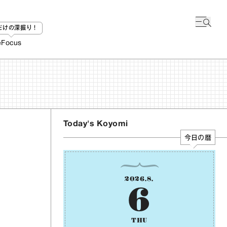
bだけの深掘り！
e
Focus
Today's Koyomi
今日の暦
2026
.
8
.
6
THU