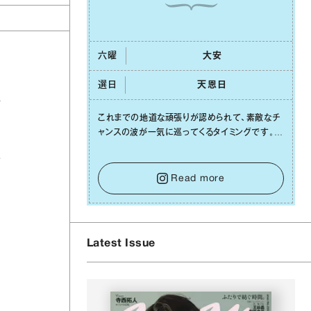
六曜
⼤安
選日
天恩⽇
を
これまでの地道な頑張りが認められて、素敵なチ
ャンスの波が⼀気に巡ってくるタイミングです。周
の
囲からの温かいサポートや嬉しいお誘いは、遠慮
き
せずに笑顔で受け取りましょう。みんなと⼀緒に
幸せになっていくイメージを持って⼀歩を踏み出
Read more
して。⼀⼈⼀⼈の良いところが混ざり合い、ハッピ
ーな未来が形作られていきます。
Latest Issue