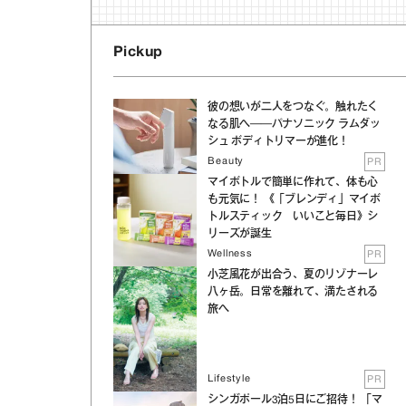
Pickup
彼の想いが二人をつなぐ。触れたく
なる肌へ──パナソニック ラムダッ
シュ ボディトリマーが進化！
Beauty
PR
マイボトルで簡単に作れて、体も心
も元気に！ 《「ブレンディ」マイボ
トルスティック いいこと毎日》シ
リーズが誕生
Wellness
PR
小芝風花が出合う、夏のリゾナーレ
八ヶ岳。日常を離れて、満たされる
旅へ
Lifestyle
PR
シンガポール3泊5日にご招待！ 「マ