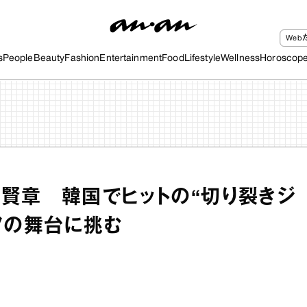
We
s
People
Beauty
Fashion
Entertainment
Food
Lifestyle
Wellness
Horoscop
賢章 韓国でヒットの“切り裂きジ
フの舞台に挑む