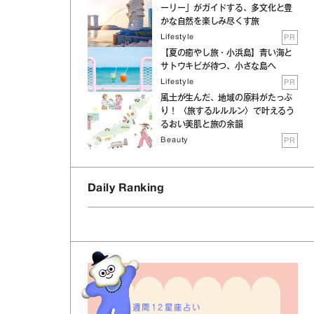
ーリー」がガイドする、多文化と豊
かな自然を楽しみ尽くす旅
Lifestyle
PR
【夏の癒やし旅・小浜島】青い海と
サトウキビが待つ、小さな島へ
Lifestyle
PR
風土が生んだ、地域の原料がたっぷ
り！ 〈旅するルルルン〉で叶えるう
るおい美肌と旅の余韻
Beauty
PR
Daily Ranking
週間12星座占い