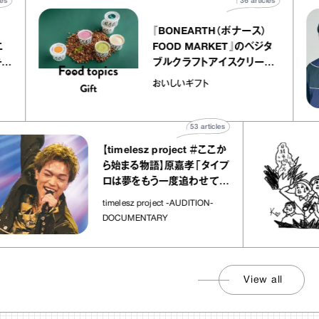
0
articles
36
articles
『BONEARTH（ボナース）
アトリエ
FOOD MARKET』のベジタ
プ キャ
ブルクラフトアイスクリーム
hico
｜真野知子の「おいしいギフ
おいしいギフト
ト」
53
articles
【timelesz project ＃ここか
ら始まる物語】原嘉孝「タイプ
ロは夢をもう一度追わせてく
れた場所」
timelesz project -AUDITION-
DOCUMENTARY
View all