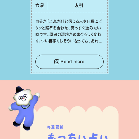
六曜
友引
⾃分が「これだ！」と信じる⼈や⽬標にピ
タッと照準を合わせ、真っすぐ進みたい
時です。周囲の環境がめまぐるしく変わ
り、つい⽬移りしそうになっても、あれこ
れ迷う必要はありません。余計なノイズ
をそっと⼿放し、⽬の前のことに集中しま
しょう。そのブレない決意が、あなたにと
Read more
って有意義で安定した成果を引き寄せま
す。
毎週更新