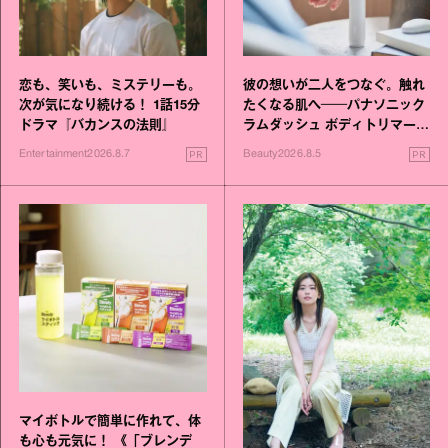
恋も、笑いも、ミステリーも。
彼の想いが二人をつなぐ。触れ
次が気になり続ける！ 1話15分
たくなる肌へ──パナソニック
ドラマ『バカンスの法則』
ラムダッシュ ボディトリマーが
進化！
PR
PR
Entertainment
2026.8.7
Beauty
2026.8.5
マイボトルで簡単に作れて、体
も心も元気に！ 《「ブレンデ