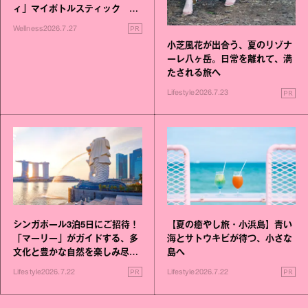
ィ」マイボトルスティック い
いこと毎日》シリーズが誕生
PR
Wellness
2026.7.27
小芝風花が出合う、夏のリゾナ
ーレ八ヶ岳。日常を離れて、満
たされる旅へ
PR
Lifestyle
2026.7.23
シンガポール3泊5日にご招待！
【夏の癒やし旅・小浜島】青い
「マーリー」がガイドする、多
海とサトウキビが待つ、小さな
文化と豊かな自然を楽しみ尽く
島へ
す旅
PR
PR
Lifestyle
2026.7.22
Lifestyle
2026.7.22