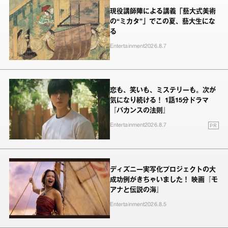
現役講師陣による講義「藝大式美術
の“ミカタ”」でこの夏、藝大生にな
る
Entertainment
2026.8.7
恋も、笑いも、ミステリーも。次が
気になり続ける！ 1話15分ドラマ
『バカンスの法則』
PR
Entertainment
2026.8.7
ディズニー実写化プロジェクトの大
成功例がきちゃいました！ 映画『モ
アナと伝説の海』
Entertainment
2026.8.5