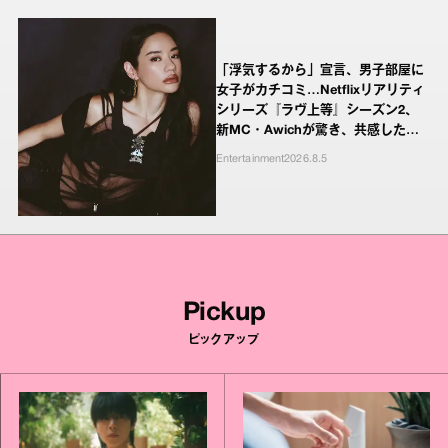
「浮気するから」宣言、男子部屋に
女子がカチコミ…Netflixリアリティ
シリーズ『ラヴ上等』シーズン2、
新MC・Awichが驚き、共感したヤ
ンキーたちの本気の恋模様
Entertainment
2026.8.5
Pickup
ピックアップ