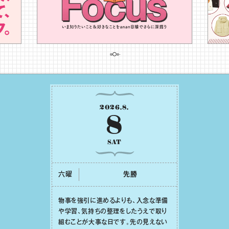
2026
.
8
.
8
SAT
六曜
先勝
物事を強引に進めるよりも、⼊念な準備
や学習、気持ちの整理をしたうえで取り
組むことが⼤事な⽇です。先の⾒えない