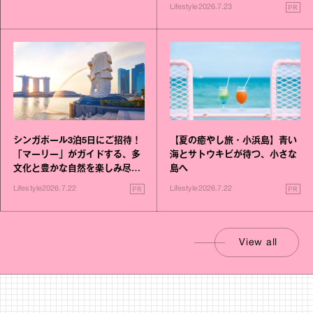
PR
Lifestyle
2026.7.23
シンガポール3泊5日にご招待！
【夏の癒やし旅・小浜島】青い
「マーリー」がガイドする、多
海とサトウキビが待つ、小さな
文化と豊かな自然を楽しみ尽く
島へ
す旅
PR
PR
Lifestyle
2026.7.22
Lifestyle
2026.7.22
View all