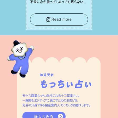
不安に⼼が曇ってしまっても焦らない
で。意思を伝える⼯夫をしたり、あなた⾃
⾝や疲れていそうな⼈をいたわることに
時間を使いましょう。ここでしっかりとエ
Read more
ネルギーを蓄え、困難を乗り越える⼒に
変えましょう。
毎週更新
五十六謀星もっちぃ先生による十二星座占い。
一週間をポジティブに過ごすためのお告げを、
先生の分身である星座案内人・もっちぃがお届けします。
詳しくみる