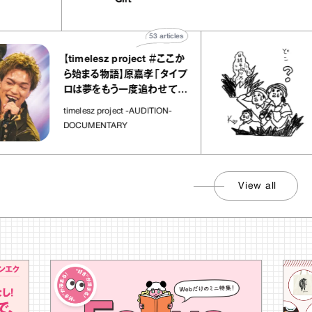
な宝物”
ト」
53
articles
【timelesz project ＃ここか
「日
ら始まる物語】原嘉孝「タイプ
さ
ロは夢をもう一度追わせてく
れた場所」
社会
timelesz project -AUDITION-
DOCUMENTARY
View all