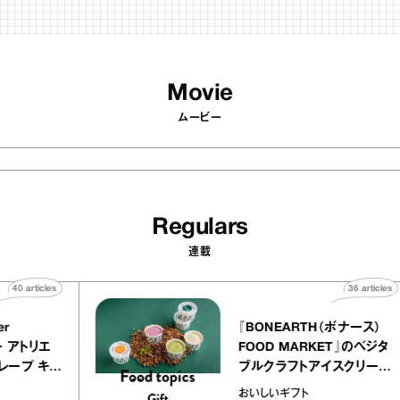
Movie
ムービー
Regulars
連載
40
articles
36
 atelier
『BONEARTH（ボナ
イクアリー アトリエ
FOOD MARKET』
のミルクレープ キャ
ブルクラフトアイスク
ーユほか｜chico
｜真野知子の「おいし
物
おいしいギフト