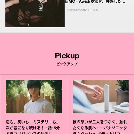
新MC・Awichが驚き、共感したヤ
ンキーたちの本気の恋模様
Entertainment
2026.8.5
Pickup
ピックアップ
恋も、笑いも、ミステリーも。
彼の想いが二人をつなぐ。触れ
次が気になり続ける！ 1話15分
たくなる肌へ──パナソニック