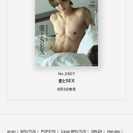
No.2507
愛とSEX
8月5日
発売
anan
BRUTUS
POPEYE
Casa BRUTUS
GINZA
Hanako