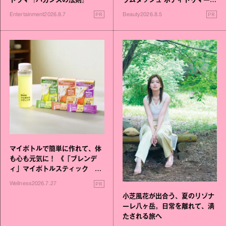
ドラマ『バカンスの法則』
ラムダッシュ ボディトリマーが
進化！
PR
PR
Entertainment
2026.8.7
Beauty
2026.8.5
マイボトルで簡単に作れて、体
も心も元気に！ 《「ブレンデ
ィ」マイボトルスティック い
いこと毎日》シリーズが誕生
PR
Wellness
2026.7.27
小芝風花が出合う、夏のリゾナ
ーレ八ヶ岳。日常を離れて、満
たされる旅へ