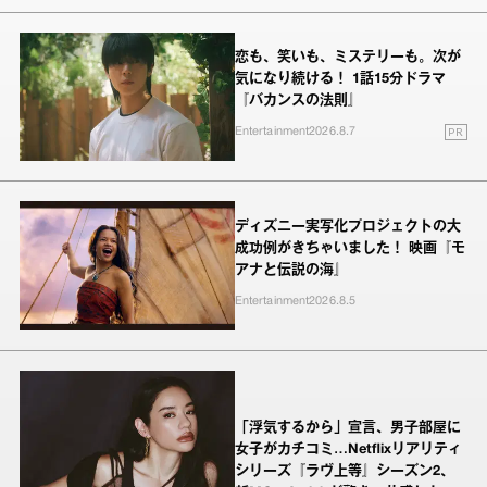
恋も、笑いも、ミステリーも。次が
気になり続ける！ 1話15分ドラマ
『バカンスの法則』
PR
Entertainment
2026.8.7
ディズニー実写化プロジェクトの大
成功例がきちゃいました！ 映画『モ
アナと伝説の海』
Entertainment
2026.8.5
「浮気するから」宣言、男子部屋に
女子がカチコミ…Netflixリアリティ
シリーズ『ラヴ上等』シーズン2、