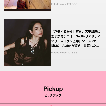
Entertainment
2026.8.5
「浮気するから」宣言、男子部屋に
女子がカチコミ…Netflixリアリティ
シリーズ『ラヴ上等』シーズン2、
新MC・Awichが驚き、共感したヤ
ンキーたちの本気の恋模様
Entertainment
2026.8.5
Pickup
ピックアップ