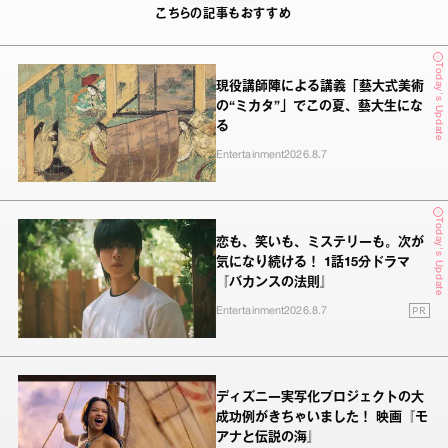
こちらの記事もおすすめ
Today's Update
現役講師陣による講義「藝大式美術
の“ミカタ”」でこの夏、藝大生にな
る
Entertainment
2026.8.7
Today's Update
恋も、笑いも、ミステリーも。次が
気になり続ける！ 1話15分ドラマ
『バカンスの法則』
PR
Entertainment
2026.8.7
ディズニー実写化プロジェクトの大
成功例がきちゃいました！ 映画『モ
アナと伝説の海』