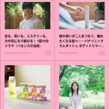
Today's Update
恋も、笑いも、ミステリーも。
彼の想いが二人をつなぐ。触れ
次が気になり続ける！ 1話15分
たくなる肌へ──パナソニック
ドラマ『バカンスの法則』
ラムダッシュ ボディトリマーが
進化！
PR
PR
Entertainment
2026.8.7
Beauty
2026.8.5