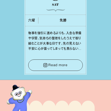
SAT
六曜
先勝
物事を強引に進めるよりも、⼊念な準備
や学習、気持ちの整理をしたうえで取り
組むことが⼤事な⽇です。先の⾒えない
不安に⼼が曇ってしまっても焦らない
で。意思を伝える⼯夫をしたり、あなた⾃
⾝や疲れていそうな⼈をいたわることに
時間を使いましょう。ここでしっかりとエ
Read more
ネルギーを蓄え、困難を乗り越える⼒に
変えましょう。