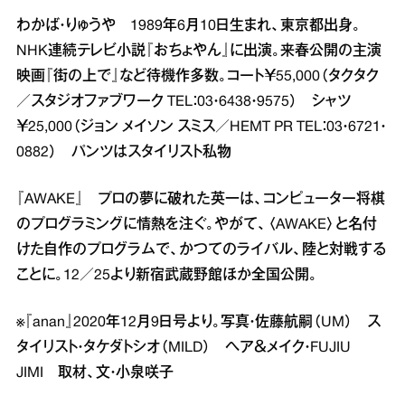
わかば・りゅうや 1989年6月10日生まれ、東京都出身。
NHK連続テレビ小説『おちょやん』に出演。来春公開の主演
映画『街の上で』など待機作多数。コート￥55,000（タクタク
／スタジオファブワーク TEL：03・6438・9575） シャツ
￥25,000（ジョン メイソン スミス／HEMT PR TEL：03・6721・
0882） パンツはスタイリスト私物
『AWAKE』 プロの夢に破れた英一は、コンピューター将棋
のプログラミングに情熱を注ぐ。やがて、〈AWAKE〉と名付
けた自作のプログラムで、かつてのライバル、陸と対戦する
ことに。12／25より新宿武蔵野館ほか全国公開。
※『anan』2020年12月9日号より。写真・佐藤航嗣（UM） ス
タイリスト・タケダトシオ（MILD） ヘア＆メイク・FUJIU
JIMI 取材、文・小泉咲子