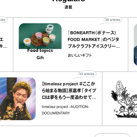
連載
40
articles
36
articles
r
『BONEARTH（ボナース）
 アトリエ
FOOD MARKET』のベジタ
レープ キャ
ブルクラフトアイスクリーム
｜chico
｜真野知子の「おいしいギフ
おいしいギフト
ト」
53
articles
【timelesz project ＃ここか
ら始まる物語】原嘉孝「タイプ
ロは夢をもう一度追わせてく
れた場所」
timelesz project -AUDITION-
DOCUMENTARY