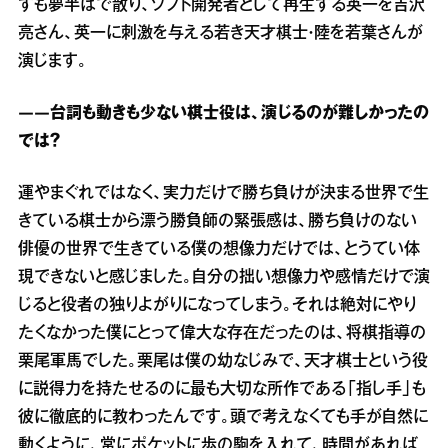
すも夢半ばで散り、ソフト開発者として再生する英一を吉沢
亮さん、英一に刺激を与える若き天才棋士・陸を若葉さんが
演じます。
――台詞も動きも少ない棋士役は、演じるのが難しかったの
では？
運やまぐれではなく、実力だけで勝ち負けが決まる世界で生
きている棋士から漂う勝負師の緊張感は、勝ち負けのない
俳優の世界で生きている僕の想像力だけでは、とうてい体
現できないと感じました。自分の拙い想像力や感情だけで演
じると役者の独りよがりになってしまう。それは絶対にやり
たくなかった僕にとって偉大な存在だったのは、将棋指導の
栗尾軍馬でした。栗尾は僕の幼なじみで、天才棋士という役
に説得力を持たせるのに最も大切な所作である「指し手」も
彼に徹底的に教わったんです。頭で考えなくても手が自然に
動くように、常にポケットに歩の駒を入れて、時間があれば