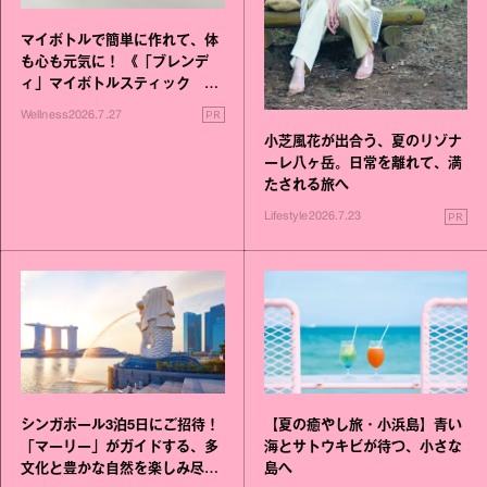
マイボトルで簡単に作れて、体
も心も元気に！ 《「ブレンデ
ィ」マイボトルスティック い
いこと毎日》シリーズが誕生
PR
Wellness
2026.7.27
小芝風花が出合う、夏のリゾナ
ーレ八ヶ岳。日常を離れて、満
たされる旅へ
PR
Lifestyle
2026.7.23
シンガポール3泊5日にご招待！
【夏の癒やし旅・小浜島】青い
「マーリー」がガイドする、多
海とサトウキビが待つ、小さな
文化と豊かな自然を楽しみ尽く
島へ