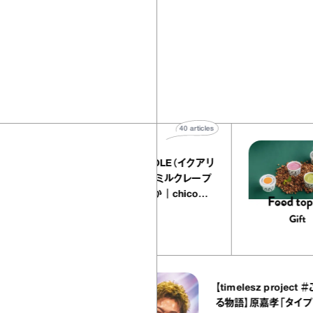
40
articles
『EQUALLY atelier NOLE（イクアリ
ー アトリエ ノーレ）』のミルクレープ
キャラメルバニーユほか｜chico
の“お菓子な宝物”
お菓子な宝物
articles
53
art
【timelesz project ＃ここから
オヤ）』
る物語】原嘉孝「タイプロは夢を
｜宇賀