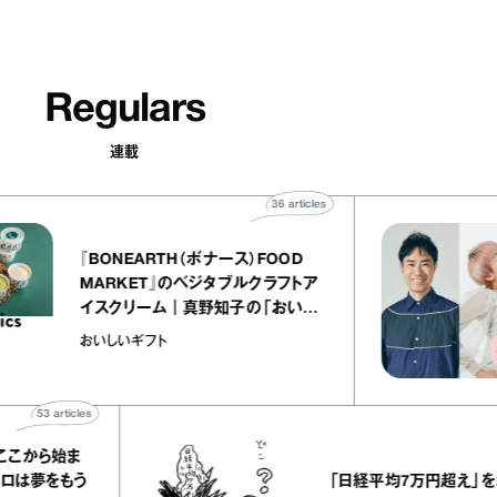
Regulars
連載
36
articles
『BONEARTH（ボナース）FOOD
MARKET』のベジタブルクラフトア
イスクリーム｜真野知子の「おいし
いギフト」
おいしいギフト
icles
478
artic
始ま
「日経平均7万円超え」を堀潤さん
もう