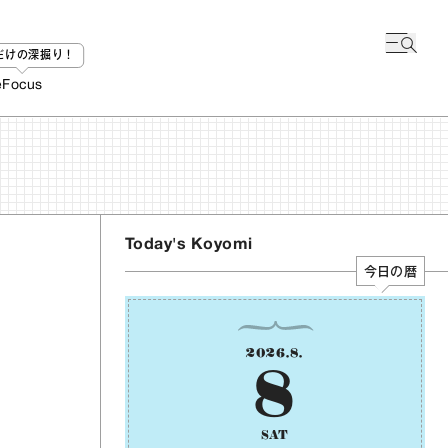
bだけの深掘り！
e
Focus
Today's Koyomi
今日の暦
2026
.
8
.
8
SAT