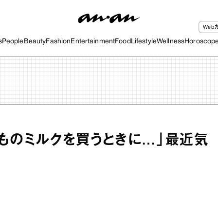
We
s
People
Beauty
Fashion
Entertainment
Food
Lifestyle
Wellness
Horoscop
ものミルクを買うときに…」最近気