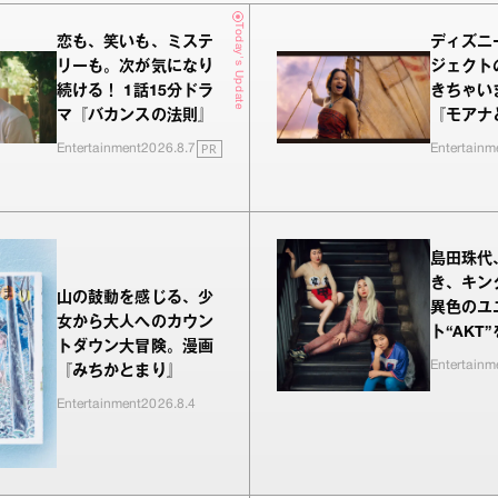
Today's Update
恋も、笑いも、ミステ
ディズニ
リーも。次が気になり
ジェクト
続ける！ 1話15分ドラ
きちゃい
マ『バカンスの法則』
『モアナ
PR
Entertainment
2026.8.7
Entertainm
島田珠代
き、キン
山の鼓動を感じる、少
異色のユ
女から大人へのカウン
ト“AKT
トダウン大冒険。漫画
Entertainm
『みちかとまり』
Entertainment
2026.8.4