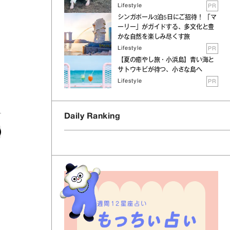
Lifestyle
PR
シンガポール3泊5日にご招待！ 「マ
ーリー」がガイドする、多文化と豊
かな自然を楽しみ尽くす旅
Lifestyle
PR
【夏の癒やし旅・小浜島】青い海と
サトウキビが待つ、小さな島へ
Lifestyle
PR
Daily Ranking
週間12星座占い