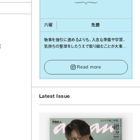
六曜
先勝
物事を強引に進めるよりも、⼊念な準備や学習、
識
気持ちの整理をしたうえで取り組むことが⼤事な
⽇です。先の⾒えない不安に⼼が曇ってしまって
も焦らないで。意思を伝える⼯夫をしたり、あなた
⾃⾝や疲れていそうな⼈をいたわることに時間を
Read more
使いましょう。ここでしっかりとエネルギーを蓄
え、困難を乗り越える⼒に変えましょう。
Latest Issue