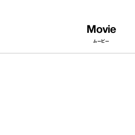
Movie
ムービー
502
articles
印象がパッと変わる！ 顔まわりを華
やかにするアクセサリーを集めまし
た
Antenna / Fashion
37
『YEBISU YAOYA（エビス ヤ
の河内鴨のタタキ あけがらし