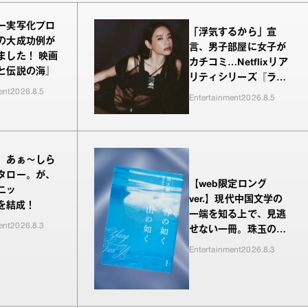
ー実写化プロ
「浮気するから」宣
の大成功例が
言、男子部屋に女子が
ました！ 映画
カチコミ…Netflixリア
と伝説の海』
リティシリーズ『ラヴ
ent
2026.8.5
上等』シーズン2、新
Entertainment
2026.8.5
MC・Awichが驚き、
共感したヤンキーたち
の本気の恋模様
、あぁ〜しら
タロー。が、
【web限定ロング
ニッ
ver.】現代中国文学の
”を結成！
一端を知る上で、見逃
ent
2026.8.3
せない一冊。珠玉の編
が並ぶ『雪の如く山の
Entertainment
2026.8.3
如く』