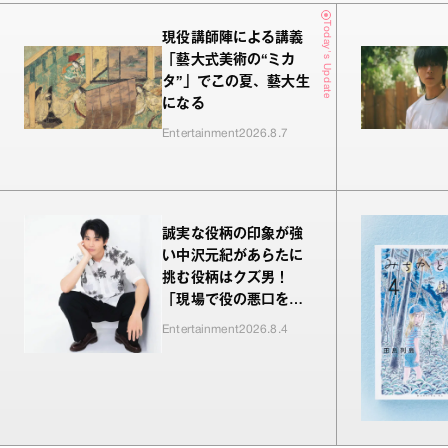
Today's Update
現役講師陣による講義
「藝大式美術の“ミカ
タ”」でこの夏、藝大生
になる
Entertainment
2026.8.7
誠実な役柄の印象が強
い中沢元紀があらたに
挑む役柄はクズ男！
「現場で役の悪口を言
われるのが新鮮でした
Entertainment
2026.8.4
（笑）」