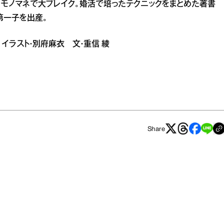
”のモノマネで大ブレイク。婚活で培ったテクニックをまとめた著書
第一子を出産。
子 イラスト・別府麻衣 文・重信 綾
Share