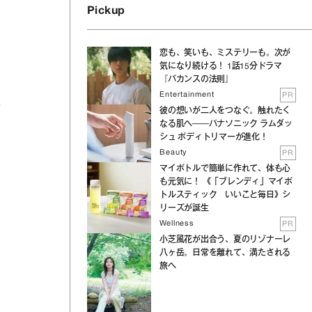
Pickup
恋も、笑いも、ミステリーも。次が
気になり続ける！ 1話15分ドラマ
『バカンスの法則』
Entertainment
PR
富
彼の想いが二人をつなぐ。触れたく
なる肌へ──パナソニック ラムダッ
シュ ボディトリマーが進化！
Beauty
PR
マイボトルで簡単に作れて、体も心
も元気に！ 《「ブレンディ」マイボ
トルスティック いいこと毎日》シ
リーズが誕生
Wellness
PR
小芝風花が出合う、夏のリゾナーレ
八ヶ岳。日常を離れて、満たされる
、
旅へ