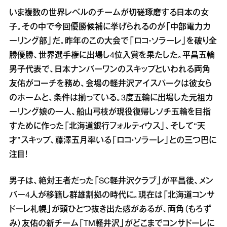
いま複数の世界レベルのチームが切磋琢磨する日本の女
子。その中で今回優勝候補に挙げられるのが「中部電力カ
ーリング部」だ。昨年のこの大会で「ロコ・ソラーレ」を破り全
勝優勝、世界選手権に出場し4位入賞を果たした。平昌五輪
男子代表で、日本ナンバーワンのスキップといわれる両角
友佑がコーチを務め、会場の軽井沢アイスパークは彼女ら
のホームと、条件は揃っている。3度五輪に出場した元祖カ
ーリング娘の一人、船山弓枝が現役復帰しソチ五輪を目指
すために作った「北海道銀行フォルティウス」、そして“天
才”スキップ、藤澤五月率いる「ロコ・ソラーレ」との三つ巴に
注目！
男子は、絶対王者だった「SC軽井沢クラブ」が平昌後、メン
バー4人が移籍し群雄割拠の時代に。現在は「北海道コンサ
ドーレ札幌」が頭ひとつ抜き出た感があるが、両角（もろず
み）友佑の新チーム「TM軽井沢」がどこまでコンサドーレに