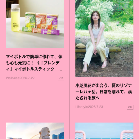
マイボトルで簡単に作れて、体
も心も元気に！ 《「ブレンデ
ィ」マイボトルスティック い
いこと毎日》シリーズが誕生
PR
Wellness
2026.7.27
小芝風花が出合う、夏のリゾナ
ーレ八ヶ岳。日常を離れて、満
たされる旅へ
PR
Lifestyle
2026.7.23