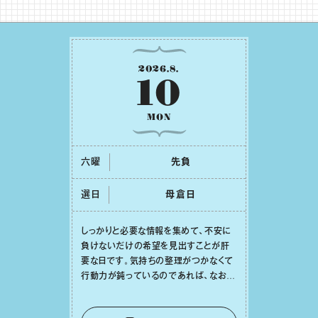
2026
.
8
.
10
MON
六曜
先負
選日
⺟倉⽇
しっかりと必要な情報を集めて、不安に
負けないだけの希望を⾒出すことが肝
要な⽇です。気持ちの整理がつかなくて
⾏動⼒が鈍っているのであれば、なおさ
ら判断材料を揃えることが積極的な⼀歩
を踏み出すのに役⽴つはず。また、広い