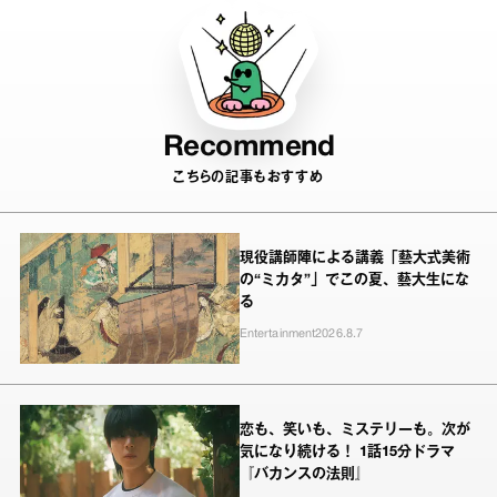
Recommend
こちらの記事もおすすめ
現役講師陣による講義「藝大式美術
の“ミカタ”」でこの夏、藝大生にな
る
Entertainment
2026.8.7
恋も、笑いも、ミステリーも。次が
気になり続ける！ 1話15分ドラマ
『バカンスの法則』