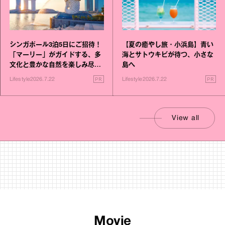
シンガポール3泊5日にご招待！
【夏の癒やし旅・小浜島】青い
「マーリー」がガイドする、多
海とサトウキビが待つ、小さな
文化と豊かな自然を楽しみ尽く
島へ
す旅
PR
PR
Lifestyle
2026.7.22
Lifestyle
2026.7.22
View all
Movie