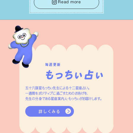
意味での「癒し」や「治療」が必要な⽇で
Read more
もあり、特に⼈間関係の改善は課題の⼀
つです。
毎週更新
五十六謀星もっちぃ先生による十二星座占い。
一週間をポジティブに過ごすためのお告げを、
先生の分身である星座案内人・もっちぃがお届けします。
詳しくみる