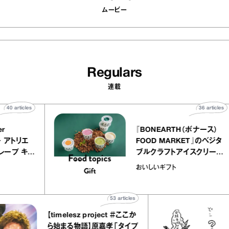
ムービー
Regulars
連載
40
articles
36
a
atelier
『BONEARTH（ボナー
クアリー アトリエ
FOOD MARKET』の
のミルクレープ キャ
ブルクラフトアイスク
ーユほか｜chico
｜真野知子の「おいし
物
おいしいギフト
な宝物”
ト」
53
articles
【timelesz project ＃ここか
「
ら始まる物語】原嘉孝「タイプ