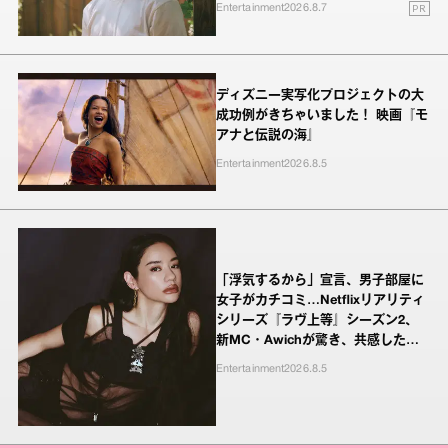
PR
Entertainment
2026.8.7
ディズニー実写化プロジェクトの大
成功例がきちゃいました！ 映画『モ
アナと伝説の海』
Entertainment
2026.8.5
「浮気するから」宣言、男子部屋に
女子がカチコミ…Netflixリアリティ
シリーズ『ラヴ上等』シーズン2、
新MC・Awichが驚き、共感したヤ
ンキーたちの本気の恋模様
Entertainment
2026.8.5