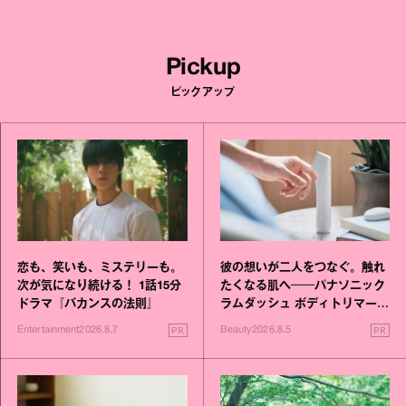
Pickup
ピックアップ
恋も、笑いも、ミステリーも。
彼の想いが二人をつなぐ。触れ
次が気になり続ける！ 1話15分
たくなる肌へ──パナソニック
ドラマ『バカンスの法則』
ラムダッシュ ボディトリマーが
進化！
PR
PR
Entertainment
2026.8.7
Beauty
2026.8.5