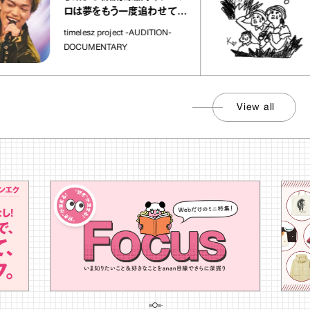
さ
ロは夢をもう一度追わせてく
れた場所」
社
timelesz project -AUDITION-
DOCUMENTARY
View all