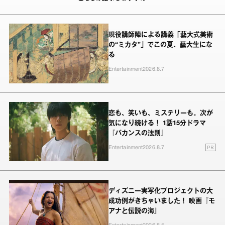
現役講師陣による講義「藝大式美術
の“ミカタ”」でこの夏、藝大生にな
る
Entertainment
2026.8.7
恋も、笑いも、ミステリーも。次が
気になり続ける！ 1話15分ドラマ
『バカンスの法則』
PR
Entertainment
2026.8.7
ディズニー実写化プロジェクトの大
成功例がきちゃいました！ 映画『モ
アナと伝説の海』