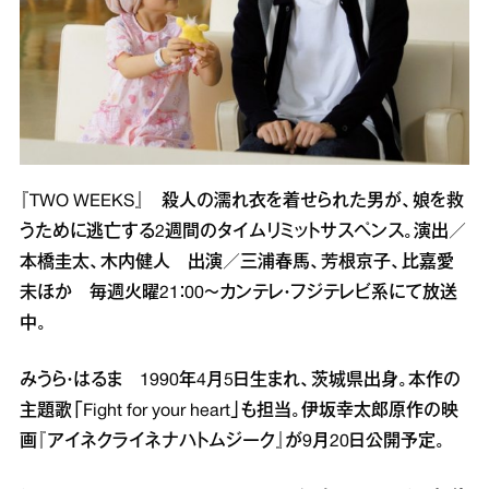
『TWO WEEKS』 殺人の濡れ衣を着せられた男が、娘を救
うために逃亡する2週間のタイムリミットサスペンス。演出／
本橋圭太、木内健人 出演／三浦春馬、芳根京子、比嘉愛
未ほか 毎週火曜21：00～カンテレ・フジテレビ系にて放送
中。
みうら・はるま 1990年4月5日生まれ、茨城県出身。本作の
主題歌「Fight for your heart」も担当。伊坂幸太郎原作の映
画『アイネクライネナハトムジーク』が9月20日公開予定。