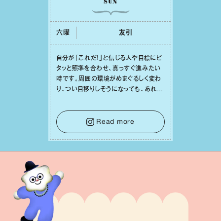
SUN
六曜
友引
⾃分が「これだ！」と信じる⼈や⽬標にピ
タッと照準を合わせ、真っすぐ進みたい
時です。周囲の環境がめまぐるしく変わ
り、つい⽬移りしそうになっても、あれこ
れ迷う必要はありません。余計なノイズ
をそっと⼿放し、⽬の前のことに集中しま
しょう。そのブレない決意が、あなたにと
Read more
って有意義で安定した成果を引き寄せま
す。