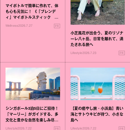
マイボトルで簡単に作れて、体
も心も元気に！ 《「ブレンデ
ィ」マイボトルスティック い
いこと毎日》シリーズが誕生
PR
Wellness
2026.7.27
小芝風花が出合う、夏のリゾナ
ーレ八ヶ岳。日常を離れて、満
たされる旅へ
PR
Lifestyle
2026.7.23
シンガポール3泊5日にご招待！
【夏の癒やし旅・小浜島】青い
「マーリー」がガイドする、多
海とサトウキビが待つ、小さな
文化と豊かな自然を楽しみ尽く
島へ
す旅
PR
PR
Lifestyle
2026.7.22
Lifestyle
2026.7.22