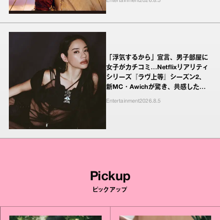
Entertainment
2026.8.5
「浮気するから」宣言、男子部屋に
女子がカチコミ…Netflixリアリティ
シリーズ『ラヴ上等』シーズン2、
新MC・Awichが驚き、共感したヤ
ンキーたちの本気の恋模様
Entertainment
2026.8.5
Pickup
ピックアップ