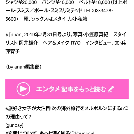
シャツ￥20,000 パンツ￥40,000 ベルト￥18,000（以上ポ
ール・スミス／ポール・スミスリミテッド TEL：03・3478・
5600） 靴、ソックスはスタイリスト私物
※『anan』2019年7月31日号より。写真・小笠原真紀 スタイ
リスト・岡井雄介 ヘア＆メイク・RYO インタビュー、文・兵
藤育子
（by anan編集部）
※
旅好き女子が大注目!次の海外旅行をメルボルンにする5つ
の理由って?
[gunosy]
#恋愛
について、もっと深く知る♡
[/gunosy]