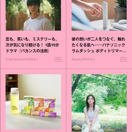
恋も、笑いも、ミステリーも。
彼の想いが二人をつなぐ。触れ
次が気になり続ける！ 1話15分
たくなる肌へ──パナソニック
ドラマ『バカンスの法則』
ラムダッシュ ボディトリマーが
進化！
PR
PR
Entertainment
2026.8.7
Beauty
2026.8.5