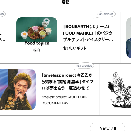
連載
40
articles
36
articles
『BONEARTH（ボナース）
アトリエ
FOOD MARKET』のベジタ
ープ キャ
ブルクラフトアイスクリーム
chico
｜真野知子の「おいしいギフ
おいしいギフト
ト」
53
articles
【timelesz project ＃ここか
ら始まる物語】原嘉孝「タイプ
ロは夢をもう一度追わせてく
れた場所」
timelesz project -AUDITION-
DOCUMENTARY
View all