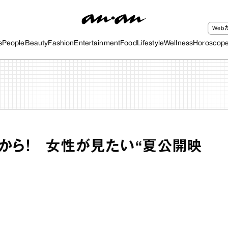
We
s
People
Beauty
Fashion
Entertainment
Food
Lifestyle
Wellness
Horoscop
から！ 女性が見たい“夏公開映