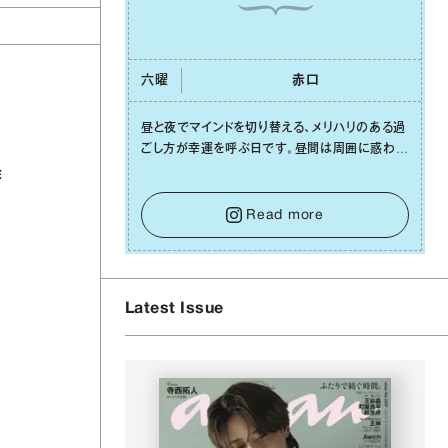
六曜
⾚⼝
昼と夜でマインドを切り替える、メリハリのある過
ごし⽅が幸運を呼ぶ⽇です。昼間は周囲に惑わさ
れず、「⾃分の本分を淡々と全うする」ブレない軸
作
をキープして。そして夜は、疲れや寂しさから⽢
い⾔葉に流されないよう、⼼にしっかりブレーキ
Read more
をかけること。この意識の切り替えが、あなたに
確かな安⼼感をもたらすはずです。
Latest Issue