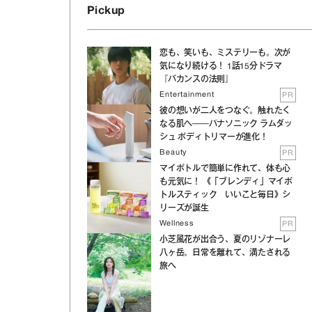
Pickup
恋も、笑いも、ミステリーも。次が
気になり続ける！ 1話15分ドラマ
『バカンスの法則』
Entertainment
PR
彼の想いが二人をつなぐ。触れたく
なる肌へ──パナソニック ラムダッ
シュ ボディトリマーが進化！
Beauty
PR
マイボトルで簡単に作れて、体も心
も元気に！ 《「ブレンディ」マイボ
トルスティック いいこと毎日》シ
リーズが誕生
Wellness
PR
小芝風花が出合う、夏のリゾナーレ
八ヶ岳。日常を離れて、満たされる
旅へ