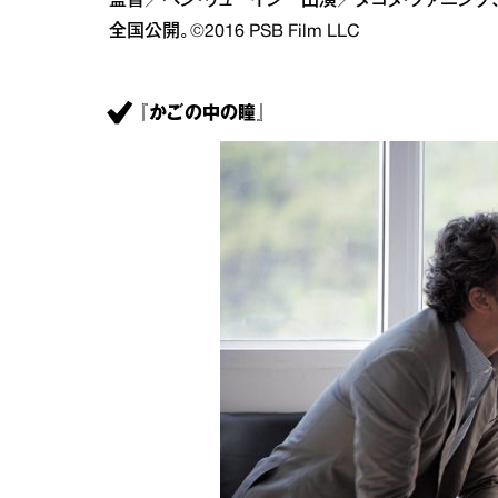
監督／ベン・リューイン 出演／ダコタ・ファニング、
全国公開。©2016 PSB Film LLC
『かごの中の瞳』