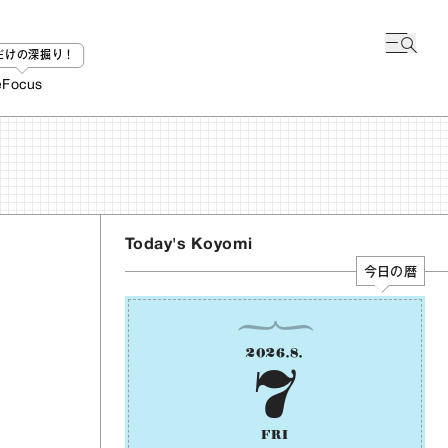
bだけの深掘り！
e
Focus
Today's Koyomi
今日の暦
2026
.
8
.
7
FRI