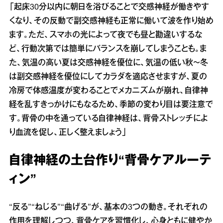
「起床30分以内に朝日を浴びることで交感神経が働きやす
くなり、その反動で副交感神経も正常に働いて波を作り始め
ます。ただ、スマホの光によって夜でも昼と勘違いするな
ど、行動次第では簡単にバランスを崩してしまうことも。ま
た、気温の高い夏は交感神経を優位に、気温の低い秋～冬
は副交感神経を優位にしてカラダを適応させますが、夏の
冷房で体感温度が変わることでメカニズムが崩れ、自律神
経を乱すきっかけにもなるため、季節の変わり目は要注意で
す。背骨の中を通っている自律神経は、背骨ストレッチによ
り血流を促し、正しく整えましょう」
自律神経の土台作り“背骨ケアルーテ
ィン”
“反る”“ねじる”“曲げる”が、基本の3つの動き。それぞれの
作用を理解しつつ、背骨ケアを習慣化し、心身ともに健やか