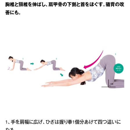
胸椎と頸椎を伸ばし、肩甲骨の下側と首をほぐす。猫背の改
善にも。
1、手を肩幅に広げ、ひざは握り拳1個分あけて四つ這いに