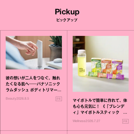
Pickup
ピックアップ
彼の想いが二人をつなぐ。触れ
たくなる肌へ──パナソニック
ラムダッシュ ボディトリマーが
進化！
PR
Beauty
2026.8.5
マイボトルで簡単に作れて、体
も心も元気に！ 《「ブレンデ
ィ」マイボトルスティック い
いこと毎日》シリーズが誕生
PR
Wellness
2026.7.27