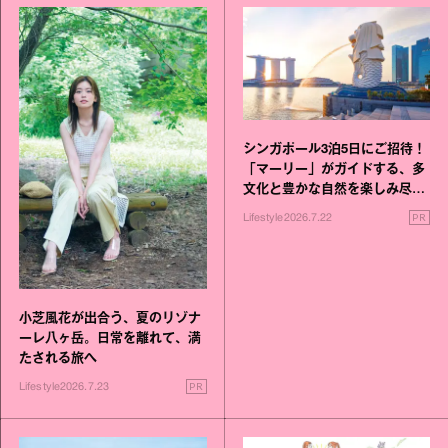
シンガポール3泊5日にご招待！
「マーリー」がガイドする、多
文化と豊かな自然を楽しみ尽く
す旅
PR
Lifestyle
2026.7.22
小芝風花が出合う、夏のリゾナ
ーレ八ヶ岳。日常を離れて、満
たされる旅へ
PR
Lifestyle
2026.7.23