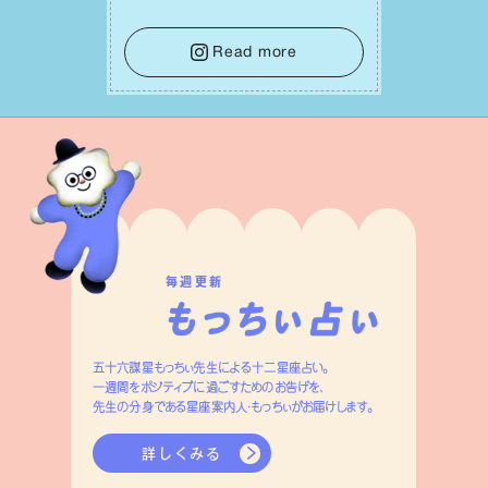
で受け取りましょう。みんなと⼀緒に幸
せになっていくイメージを持って⼀歩を
踏み出して。⼀⼈⼀⼈の良いところが混
Read more
ざり合い、ハッピーな未来が形作られて
いきます。
毎週更新
五十六謀星もっちぃ先生による十二星座占い。
一週間をポジティブに過ごすためのお告げを、
先生の分身である星座案内人・もっちぃがお届けします。
詳しくみる