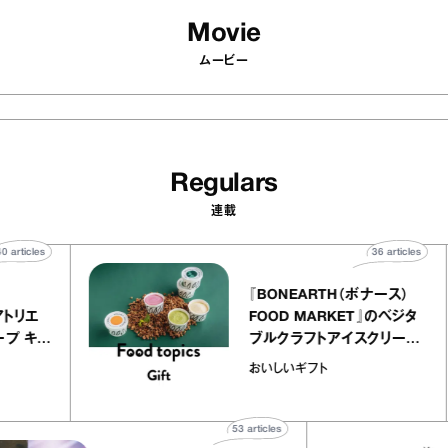
Movie
ムービー
Regulars
連載
40
articles
36
arti
elier
『BONEARTH（ボナース
アリー アトリエ
FOOD MARKET』のベ
ルクレープ キャ
ブルクラフトアイスクリ
ほか｜chico
｜真野知子の「おいしい
おいしいギフト
宝物”
ト」
53
articles