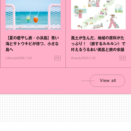
【夏の癒やし旅・小浜島】青い
風土が生んだ、地域の原料がた
海とサトウキビが待つ、小さな
っぷり！ 〈旅するルルルン〉で
島へ
叶えるうるおい美肌と旅の余韻
PR
PR
Lifestyle
2026.7.22
Beauty
2026.7.22
View all