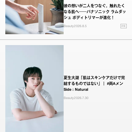
彼の想いが二人をつなぐ。触れたく
なる肌へ──パナソニック ラムダッ
シュ ボディトリマーが進化！
PR
Beauty
2026.8.5
夏生大湖「肌はスキンケアだけで完
結するものではない」｜ #両Aメン
Side : Natural
Beauty
2026.7.30