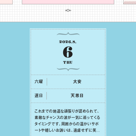
2026
.
8
.
6
THU
六曜
⼤安
選日
天恩⽇
これまでの地道な頑張りが認められて、
素敵なチャンスの波が⼀気に巡ってくる
タイミングです。周囲からの温かいサポ
ートや嬉しいお誘いは、遠慮せずに笑顔