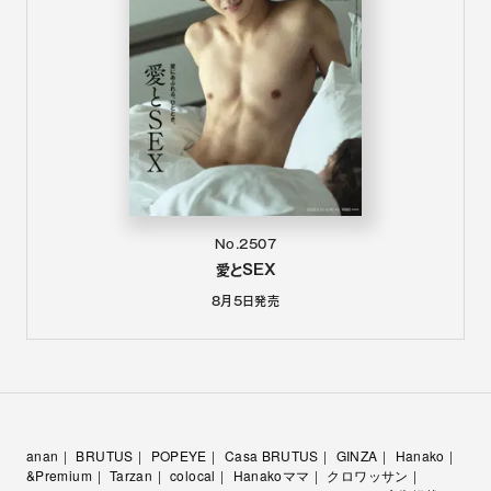
No.2507
愛とSEX
8月5日
発売
anan
BRUTUS
POPEYE
Casa BRUTUS
GINZA
Hanako
&Premium
Tarzan
colocal
Hanakoママ
クロワッサン