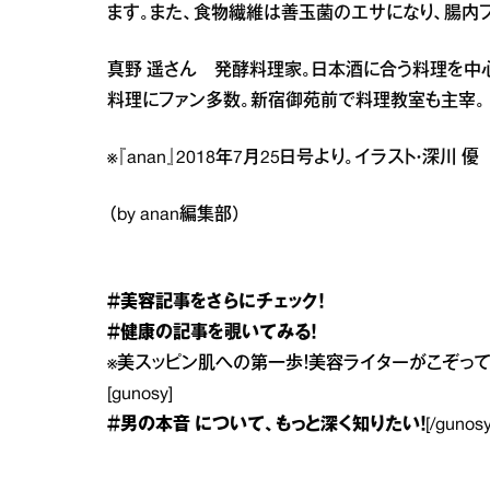
ます。また、食物繊維は善玉菌のエサになり、腸内
真野 遥さん 発酵料理家。日本酒に合う料理を中
料理にファン多数。新宿御苑前で料理教室も主宰。
※『anan』2018年7月25日号より。イラスト・深川
（by anan編集部）
＃美容
記事をさらにチェック！
＃健康
の記事を覗いてみる！
※
美スッピン肌への第一歩！美容ライターがこぞって
[gunosy]
＃男の本音
について、もっと深く知りたい！
[/gunosy