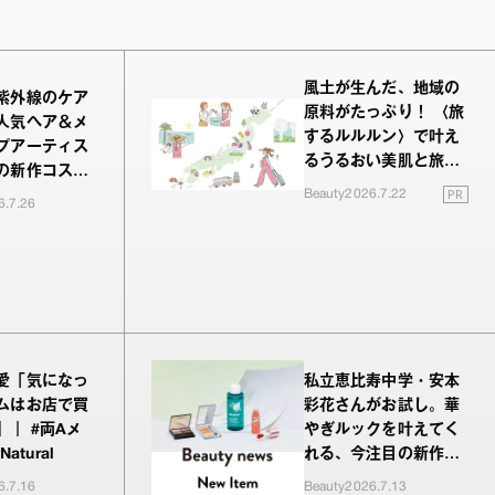
風土が生んだ、地域の
紫外線のケア
原料がたっぷり！ 〈旅
人気ヘア＆メ
するルルルン〉で叶え
プアーティス
るうるおい美肌と旅の
の新作コスメ
余韻
PR
Beauty
2026.7.22
レビュー
6.7.26
愛「気になっ
私立恵比寿中学・安本
ムはお店で買
彩花さんがお試し。華
」｜ #両Aメ
やぎルックを叶えてく
 Natural
れる、今注目の新作コ
スメ
6.7.16
Beauty
2026.7.13