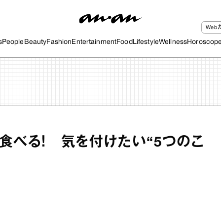
We
s
People
Beauty
Fashion
Entertainment
Food
Lifestyle
Wellness
Horoscop
食べる！ 気を付けたい“5つのこ