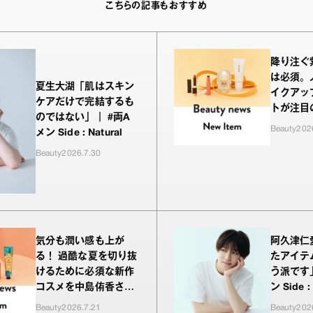
こちらの記事もおすすめ
降り注ぐ
は必須。
夏生大湖「肌はスキン
イクアッ
ケアだけで完結するも
トが注目
のではない」｜ #両A
をお試し
Beauty
202
メン Side : Natural
Beauty
2026.7.30
気分も潤い感も上が
阿久津仁
る！ 過酷な夏を切り抜
たアイテ
けるために必須な新作
う派です
コスメを中島侑香さん
ン Side :
がお試し
Beauty
2026.7.21
Beauty
202