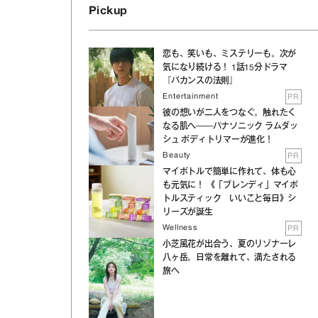
Pickup
恋も、笑いも、ミステリーも。次が
気になり続ける！ 1話15分ドラマ
『バカンスの法則』
Entertainment
PR
彼の想いが二人をつなぐ。触れたく
なる肌へ──パナソニック ラムダッ
シュ ボディトリマーが進化！
Beauty
PR
マイボトルで簡単に作れて、体も心
も元気に！ 《「ブレンディ」マイボ
トルスティック いいこと毎日》シ
リーズが誕生
Wellness
PR
小芝風花が出合う、夏のリゾナーレ
八ヶ岳。日常を離れて、満たされる
旅へ