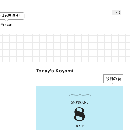
bだけの深掘り！
e
Focus
Today's Koyomi
今日の暦
2026
.
8
.
8
SAT