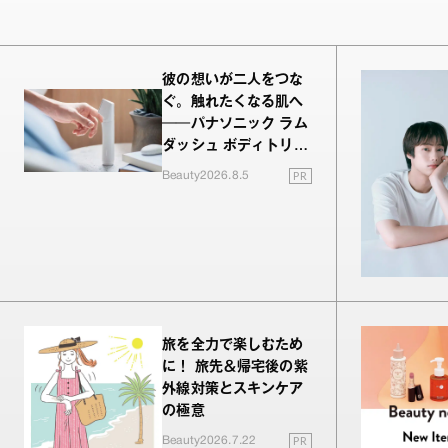
彼の想いが二人をつな
ぐ。触れたくなる肌へ
──パナソニック ラム
ダッシュ ボディトリマ
ーが進化！
PR
Beauty
2026.8.5
旅を全力で楽しむため
に！ 旅先＆帰宅後の紫
外線対策とスキンケア
の極意
PR
Beauty
2026.7.22