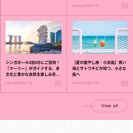
PR
Lifestyle
2026.7.23
シンガポール3泊5日にご招待！
【夏の癒やし旅・小浜島】青い
「マーリー」がガイドする、多
海とサトウキビが待つ、小さな
文化と豊かな自然を楽しみ尽く
島へ
す旅
PR
PR
Lifestyle
2026.7.22
Lifestyle
2026.7.22
View all