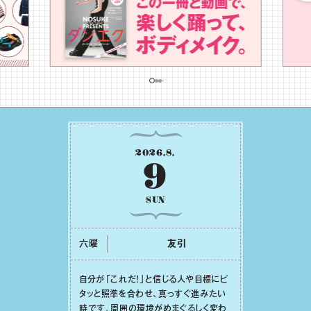
2026
.
8
.
9
SUN
六曜
友引
⾃分が「これだ！」と信じる⼈や⽬標にピ
タッと照準を合わせ、真っすぐ進みたい
時です。周囲の環境がめまぐるしく変わ