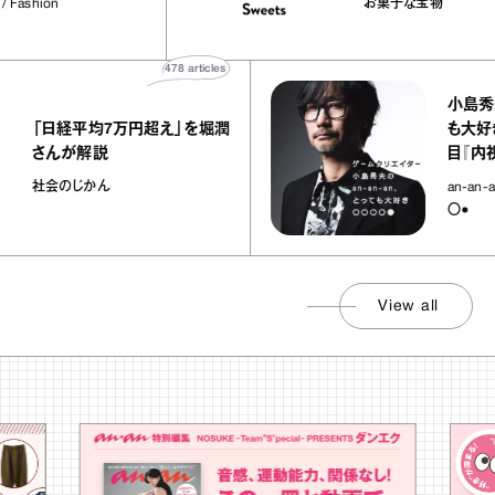
ntenna / Fashion
お菓子な宝物
の“お菓子な
478
articles
小島秀夫のan
「日経平均7万円超え」を堀潤
も大好き○○○
さんが解説
目『内視鏡決
社会のじかん
an-an-an
〇●
View all