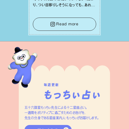
り、つい⽬移りしそうになっても、あれこ
れ迷う必要はありません。余計なノイズ
をそっと⼿放し、⽬の前のことに集中しま
しょう。そのブレない決意が、あなたにと
Read more
って有意義で安定した成果を引き寄せま
す。
毎週更新
五十六謀星もっちぃ先生による十二星座占い。
一週間をポジティブに過ごすためのお告げを、
先生の分身である星座案内人・もっちぃがお届けします。