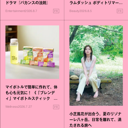
ドラマ『バカンスの法則』
ラムダッシュ ボディトリマーが
進化！
PR
PR
Entertainment
2026.8.7
Beauty
2026.8.5
マイボトルで簡単に作れて、体
も心も元気に！ 《「ブレンデ
ィ」マイボトルスティック い
いこと毎日》シリーズが誕生
PR
Wellness
2026.7.27
小芝風花が出合う、夏のリゾナ
ーレ八ヶ岳。日常を離れて、満
たされる旅へ