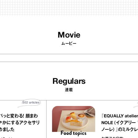
Movie
ムービー
Regulars
連載
502
articles
印象がパッと変わる！ 顔まわ
『EQUALLY at
りを華やかにするアクセサリ
NOLE（イク
ーを集めました
ノーレ）』のミ
ラメルバニーユ