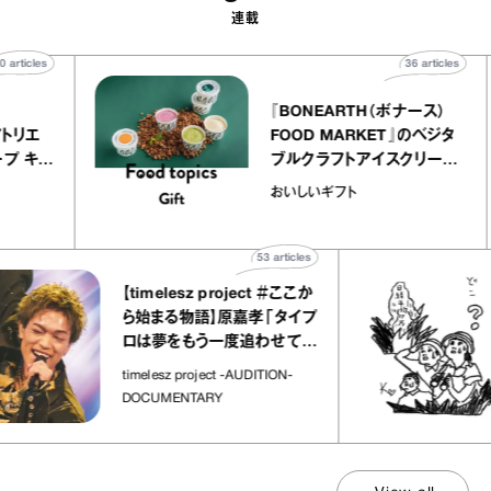
連載
40
articles
36
article
ier
『BONEARTH（ボナース）
リー アトリエ
FOOD MARKET』のベジタ
クレープ キャ
ブルクラフトアイスクリー
か｜chico
｜真野知子の「おいしいギ
おいしいギフト
”
ト」
53
articles
【timelesz project ＃ここか
ら始まる物語】原嘉孝「タイプ
ロは夢をもう一度追わせてく
れた場所」
timelesz project -AUDITION-
DOCUMENTARY