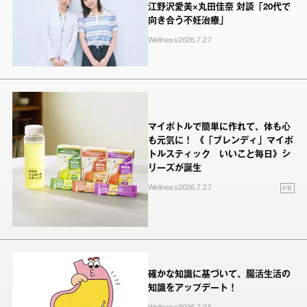
江野沢愛美×丸田佳奈 対談「20代で
向き合う不妊治療」
Wellness
2026.7.27
マイボトルで簡単に作れて、体も心
も元気に！ 《「ブレンディ」マイボ
トルスティック いいこと毎日》シ
リーズが誕生
PR
Wellness
2026.7.27
確かな知識に基づいて、腸活生活の
知識をアップデート！