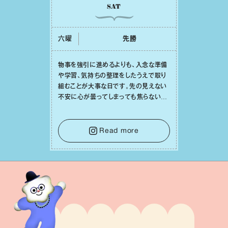
SAT
六曜
先勝
物事を強引に進めるよりも、⼊念な準備
や学習、気持ちの整理をしたうえで取り
組むことが⼤事な⽇です。先の⾒えない
不安に⼼が曇ってしまっても焦らない
で。意思を伝える⼯夫をしたり、あなた⾃
⾝や疲れていそうな⼈をいたわることに
時間を使いましょう。ここでしっかりとエ
Read more
ネルギーを蓄え、困難を乗り越える⼒に
変えましょう。