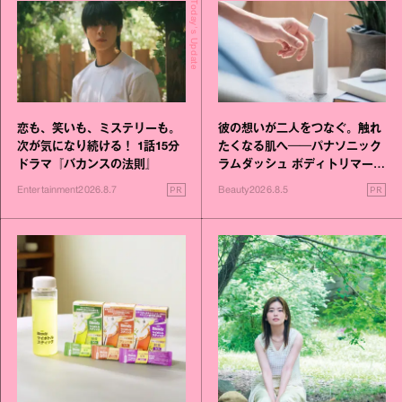
Today's Update
恋も、笑いも、ミステリーも。
彼の想いが二人をつなぐ。触れ
次が気になり続ける！ 1話15分
たくなる肌へ──パナソニック
ドラマ『バカンスの法則』
ラムダッシュ ボディトリマーが
進化！
PR
PR
Entertainment
2026.8.7
Beauty
2026.8.5