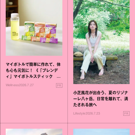
マイボトルで簡単に作れて、体
も心も元気に！ 《「ブレンデ
ィ」マイボトルスティック い
いこと毎日》シリーズが誕生
PR
Wellness
2026.7.27
小芝風花が出合う、夏のリゾナ
ーレ八ヶ岳。日常を離れて、満
たされる旅へ
PR
Lifestyle
2026.7.23