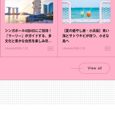
シンガポール3泊5日にご招待！
【夏の癒やし旅・小浜島】青い
「マーリー」がガイドする、多
海とサトウキビが待つ、小さな
文化と豊かな自然を楽しみ尽く
島へ
す旅
PR
PR
Lifestyle
2026.7.22
Lifestyle
2026.7.22
View all