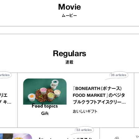
Movie
ムービー
Regulars
連載
40
articles
36
articles
ier
『BONEARTH（ボナース）
ー アトリエ
FOOD MARKET』のベジタ
クレープ キャ
ブルクラフトアイスクリーム
か｜chico
｜真野知子の「おいしいギフ
おいしいギフト
”
ト」
53
articles