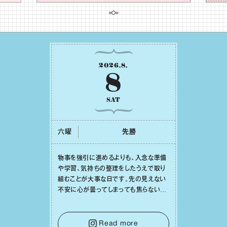
2026
.
8
.
8
SAT
六曜
先勝
物事を強引に進めるよりも、⼊念な準備
や学習、気持ちの整理をしたうえで取り
組むことが⼤事な⽇です。先の⾒えない
不安に⼼が曇ってしまっても焦らない
で。意思を伝える⼯夫をしたり、あなた⾃
⾝や疲れていそうな⼈をいたわることに
時間を使いましょう。ここでしっかりとエ
Read more