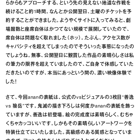
らからもアプローチする、という先の見えない地道な作戦を
続けること約1時間。なんとか公開翌日、土曜のチケットを予
約することができました。ようやくサイトに入ってみると、劇
場館数と座席自体はかつてない規模で展開していたので、
席自体は問題なく取れました（ホッ）。たぶん、アクセス数が
キャパシティを超えてしまったのでそういった事態になったの
でしょうね。無事、公開翌日に観賞した作品の素晴らしさは私
の筆力の限界を超えていましたので、ご自身で体感していた
だきたいのですが、本当にあっという間の、濃い映像体験で
した！
さて、今回ananの表紙は、公式のvsビジュアルの3枚目“善逸
vs 獪岳”です。鬼滅の描き下ろしは何度かananの表紙を飾っ
ていますが、善逸は初登場。絵の完成度は素晴らしく、むちゃ
くちゃカッコいいです。しかもその素晴らしいアートワークを
特装仕立てにいたしました。高級感のある質感となっていま