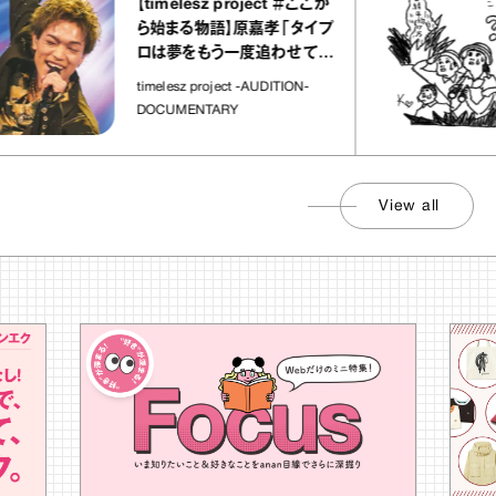
【timelesz project ＃ここか
ら始まる物語】原嘉孝「タイプ
ロは夢をもう一度追わせてく
れた場所」
timelesz project -AUDITION-
DOCUMENTARY
View all