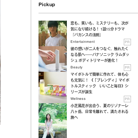
Pickup
恋も、笑いも、ミステリーも。次が
気になり続ける！ 1話15分ドラマ
『バカンスの法則』
Entertainment
PR
彼の想いが二人をつなぐ。触れたく
なる肌へ──パナソニック ラムダッ
シュ ボディトリマーが進化！
Beauty
PR
マイボトルで簡単に作れて、体も心
も元気に！ 《「ブレンディ」マイボ
トルスティック いいこと毎日》シ
リーズが誕生
Wellness
PR
小芝風花が出合う、夏のリゾナーレ
八ヶ岳。日常を離れて、満たされる
旅へ