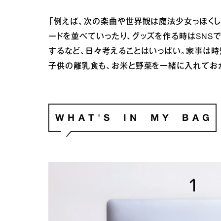
「例えば、次の楽曲や世界観は魔法少女っぽく
ードを並べていったり、グッズを作る時はSNS
するなど、日々考えることはいっぱい。家事は時短
子供の離乳食も、お米と野菜を一緒に入れてお
W H A T ' S I N M Y B A G