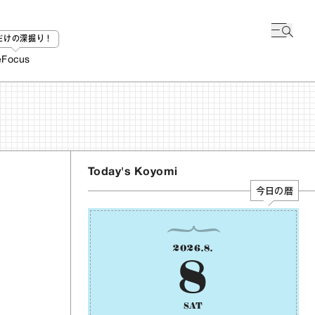
bだけの深掘り！
e
Focus
Today's Koyomi
今日の暦
2026
.
8
.
8
SAT