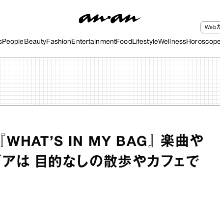
We
s
People
Beauty
Fashion
Entertainment
Food
Lifestyle
Wellness
Horoscop
HAT’S IN MY BAG』 楽曲や
アは 目的なしの散歩やカフェで