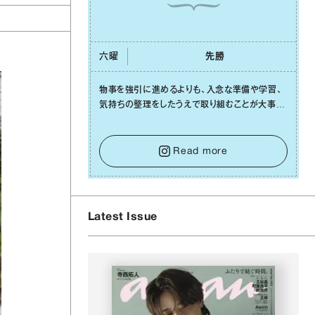
六曜
先勝
物事を強引に進めるよりも、⼊念な準備や学習、
気持ちの整理をしたうえで取り組むことが⼤事な
⽇です。先の⾒えない不安に⼼が曇ってしまって
も焦らないで。意思を伝える⼯夫をしたり、あなた
⾃⾝や疲れていそうな⼈をいたわることに時間を
Read more
使いましょう。ここでしっかりとエネルギーを蓄
え、困難を乗り越える⼒に変えましょう。
Latest Issue