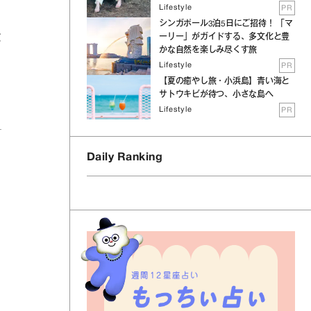
Lifestyle
PR
シンガポール3泊5日にご招待！ 「マ
ーリー」がガイドする、多文化と豊
バ
かな自然を楽しみ尽くす旅
や
Lifestyle
PR
【夏の癒やし旅・小浜島】青い海と
サトウキビが待つ、小さな島へ
Lifestyle
PR
Daily Ranking
週間12星座占い