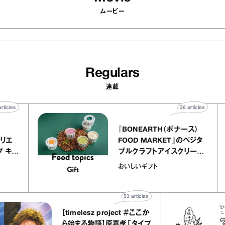
ムービー
Regulars
連載
40
articles
36
articles
er
『BONEARTH（ボナース）
ー アトリエ
FOOD MARKET』のベジタ
レープ キャ
ブルクラフトアイスクリーム
か｜chico
｜真野知子の「おいしいギフ
おいしいギフト
”
ト」
53
articles
【timelesz project ＃ここか
ら始まる物語】原嘉孝「タイプ