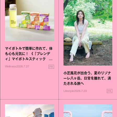
マイボトルで簡単に作れて、体
も心も元気に！ 《「ブレンデ
ィ」マイボトルスティック い
いこと毎日》シリーズが誕生
PR
Wellness
2026.7.27
小芝風花が出合う、夏のリゾナ
ーレ八ヶ岳。日常を離れて、満
たされる旅へ
PR
Lifestyle
2026.7.23