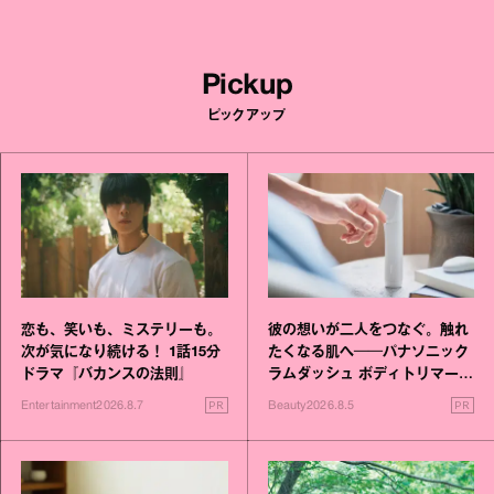
Pickup
ピックアップ
恋も、笑いも、ミステリーも。
彼の想いが二人をつなぐ。触れ
次が気になり続ける！ 1話15分
たくなる肌へ──パナソニック
ドラマ『バカンスの法則』
ラムダッシュ ボディトリマーが
進化！
PR
PR
Entertainment
2026.8.7
Beauty
2026.8.5