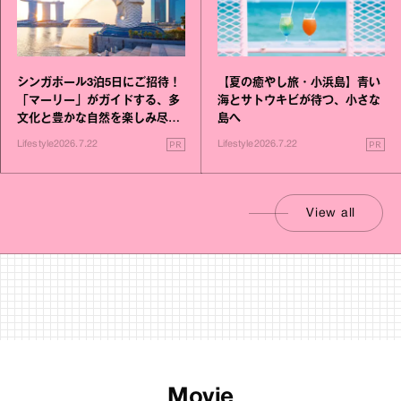
シンガポール3泊5日にご招待！
【夏の癒やし旅・小浜島】青い
「マーリー」がガイドする、多
海とサトウキビが待つ、小さな
文化と豊かな自然を楽しみ尽く
島へ
す旅
PR
PR
Lifestyle
2026.7.22
Lifestyle
2026.7.22
View all
Movie