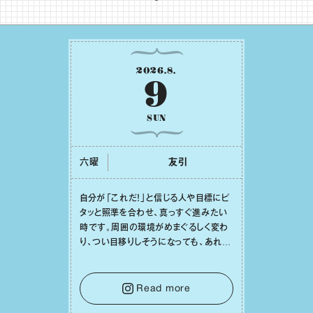
2026
.
8
.
9
SUN
六曜
友引
⾃分が「これだ！」と信じる⼈や⽬標にピ
タッと照準を合わせ、真っすぐ進みたい
時です。周囲の環境がめまぐるしく変わ
り、つい⽬移りしそうになっても、あれこ
れ迷う必要はありません。余計なノイズ
をそっと⼿放し、⽬の前のことに集中しま
しょう。そのブレない決意が、あなたにと
Read more
って有意義で安定した成果を引き寄せま