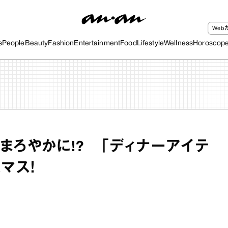
We
s
People
Beauty
Fashion
Entertainment
Food
Lifestyle
Wellness
Horoscop
まろやかに!? 「ディナーアイテ
マス！