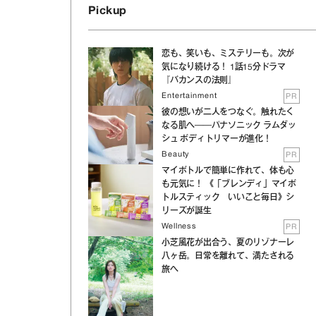
Pickup
恋も、笑いも、ミステリーも。次が
気になり続ける！ 1話15分ドラマ
『バカンスの法則』
Entertainment
PR
彼の想いが二人をつなぐ。触れたく
なる肌へ──パナソニック ラムダッ
シュ ボディトリマーが進化！
Beauty
PR
マイボトルで簡単に作れて、体も心
も元気に！ 《「ブレンディ」マイボ
トルスティック いいこと毎日》シ
リーズが誕生
Wellness
PR
小芝風花が出合う、夏のリゾナーレ
八ヶ岳。日常を離れて、満たされる
旅へ