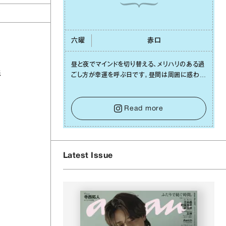
六曜
⾚⼝
昼と夜でマインドを切り替える、メリハリのある過
彩
ごし⽅が幸運を呼ぶ⽇です。昼間は周囲に惑わさ
れず、「⾃分の本分を淡々と全うする」ブレない軸
をキープして。そして夜は、疲れや寂しさから⽢
い⾔葉に流されないよう、⼼にしっかりブレーキ
Read more
をかけること。この意識の切り替えが、あなたに
確かな安⼼感をもたらすはずです。
Latest Issue