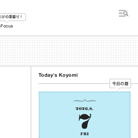
bだけの深掘り！
e
Focus
Today's Koyomi
今日の暦
2026
.
8
.
7
FRI