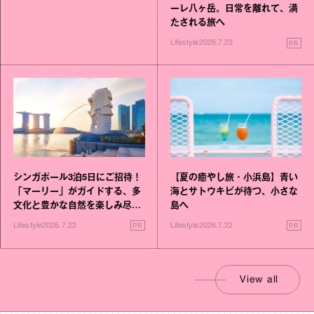
ーレ八ヶ岳。日常を離れて、満
たされる旅へ
PR
Lifestyle
2026.7.23
シンガポール3泊5日にご招待！
【夏の癒やし旅・小浜島】青い
「マーリー」がガイドする、多
海とサトウキビが待つ、小さな
文化と豊かな自然を楽しみ尽く
島へ
す旅
PR
PR
Lifestyle
2026.7.22
Lifestyle
2026.7.22
View all