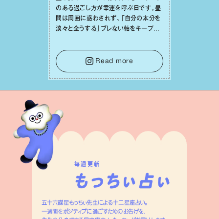
のある過ごし⽅が幸運を呼ぶ⽇です。昼
間は周囲に惑わされず、「⾃分の本分を
淡々と全うする」ブレない軸をキープし
て。そして夜は、疲れや寂しさから⽢い
⾔葉に流されないよう、⼼にしっかりブ
レーキをかけること。この意識の切り替
Read more
えが、あなたに確かな安⼼感をもたらす
はずです。
毎週更新
五十六謀星もっちぃ先生による十二星座占い。
一週間をポジティブに過ごすためのお告げを、