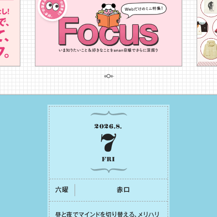
2026
.
8
.
7
FRI
六曜
⾚⼝
昼と夜でマインドを切り替える、メリハリ