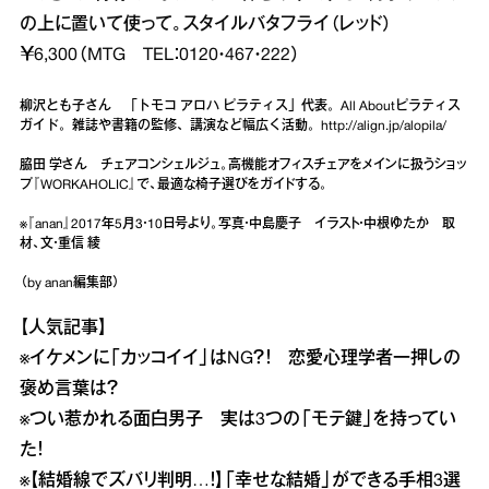
の上に置いて使って。スタイルバタフライ（レッド）
￥6,300（MTG TEL：0120・467・222）
柳沢とも子さん 「トモコ アロハ ピラティス」代表。All Aboutピラティス
ガイド。雑誌や書籍の監修、講演など幅広く活動。http://align.jp/alopila/
脇田 学さん チェアコンシェルジュ。高機能オフィスチェアをメインに扱うショッ
プ『WORKAHOLIC』で、最適な椅子選びをガイドする。
※『anan』2017年5月3・10日号より。写真・中島慶子 イラスト・中根ゆたか 取
材、文・重信 綾
（by anan編集部）
【人気記事】
※
イケメンに「カッコイイ」はNG？！ 恋愛心理学者一押しの
褒め言葉は？
※
つい惹かれる面白男子 実は3つの「モテ鍵」を持ってい
た！
※
【結婚線でズバリ判明…！】「幸せな結婚」ができる手相3選