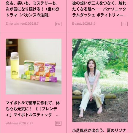
恋も、笑いも、ミステリーも。
彼の想いが二人をつなぐ。触れ
次が気になり続ける！ 1話15分
たくなる肌へ──パナソニック
ドラマ『バカンスの法則』
ラムダッシュ ボディトリマーが
進化！
PR
PR
Entertainment
2026.8.7
Beauty
2026.8.5
マイボトルで簡単に作れて、体
も心も元気に！ 《「ブレンデ
ィ」マイボトルスティック い
いこと毎日》シリーズが誕生
PR
Wellness
2026.7.27
小芝風花が出合う、夏のリゾナ