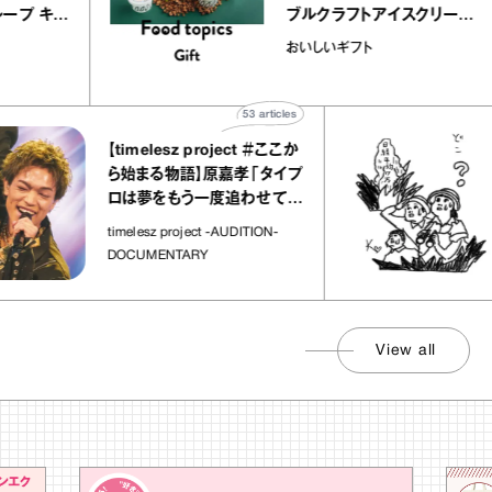
ミルクレープ キャ
ブルクラフトアイスクリ
ユほか｜chico
｜真野知子の「おいしい
おいしいギフト
宝物”
ト」
53
articles
【timelesz project ＃ここか
ら始まる物語】原嘉孝「タイプ
ロは夢をもう一度追わせてく
れた場所」
timelesz project -AUDITION-
DOCUMENTARY
View all