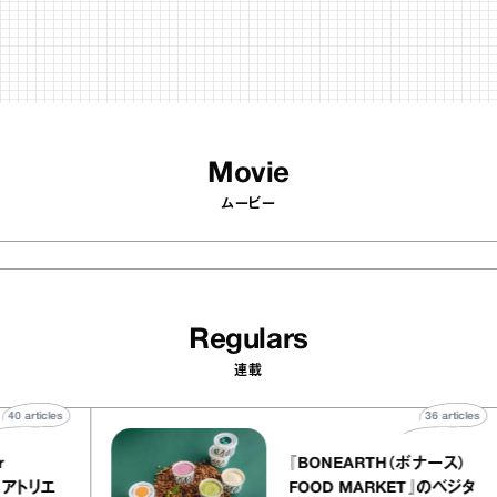
Movie
ムービー
Regulars
連載
40
articles
36
art
telier
『BONEARTH（ボナース
アリー アトリエ
FOOD MARKET』のベ