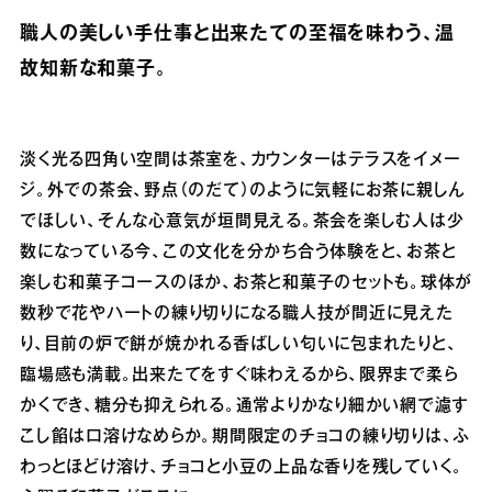
職人の美しい手仕事と出来たての至福を味わう、温
故知新な和菓子。
淡く光る四角い空間は茶室を、カウンターはテラスをイメー
ジ。外での茶会、野点（のだて）のように気軽にお茶に親しん
でほしい、そんな心意気が垣間見える。茶会を楽しむ人は少
数になっている今、この文化を分かち合う体験をと、お茶と
楽しむ和菓子コースのほか、お茶と和菓子のセットも。球体が
数秒で花やハートの練り切りになる職人技が間近に見えた
り、目前の炉で餅が焼かれる香ばしい匂いに包まれたりと、
臨場感も満載。出来たてをすぐ味わえるから、限界まで柔ら
かくでき、糖分も抑えられる。通常よりかなり細かい網で濾す
こし餡は口溶けなめらか。期間限定のチョコの練り切りは、ふ
わっとほどけ溶け、チョコと小豆の上品な香りを残していく。