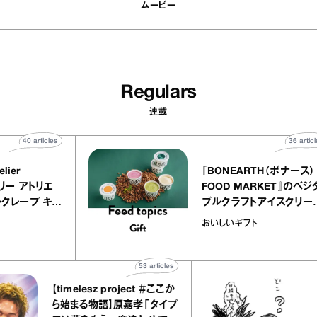
ムービー
Regulars
連載
40
articles
UALLY atelier
『BONEARTH
LE（イクアリー アトリエ
FOOD MARK
レ）』のミルクレープ キャ
ブルクラフトア
ルバニーユほか｜chico
｜真野知子の「
子な宝物
おいしいギフト
お菓子な宝物”
ト」
53
articles
【timelesz project ＃ここか
「日経平
ら始まる物語】原嘉孝「タイプ