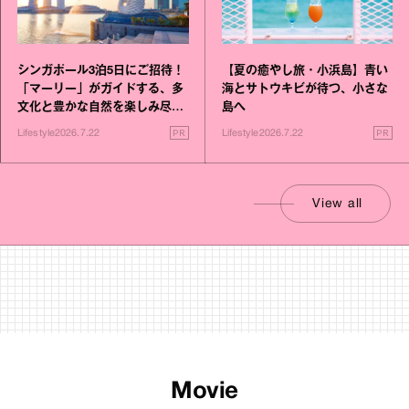
シンガポール3泊5日にご招待！
【夏の癒やし旅・小浜島】青い
「マーリー」がガイドする、多
海とサトウキビが待つ、小さな
文化と豊かな自然を楽しみ尽く
島へ
す旅
PR
PR
Lifestyle
2026.7.22
Lifestyle
2026.7.22
View all
Movie