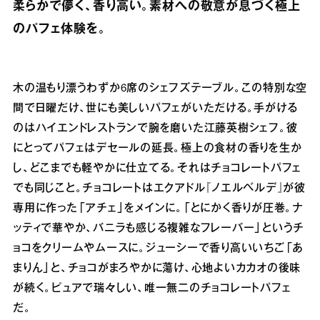
柔らかで儚く、香り高い。素材への敬意が息づく極上
のパフェ体験を。
木の温もり漂うわずか6席のシェフズテーブル。この特別な空
間で日曜だけ、世にも美しいパフェがいただける。手がける
のはハイエンドレストランで腕を磨いた江藤英樹シェフ。彼
にとってパフェはデセールの延長。極上の食材の香りを生か
し、どこまでも軽やかに仕立てる。それはチョコレートパフェ
でも同じこと。チョコレートはエクアドル『ノエルベルデ』が彼
専用に作った「アチェ」をメインに。「とにかく香りが圧巻。ナ
ッティで華やか、バニラも感じる複雑なフレーバー」というチ
ョコをクリームやムースに。ジューシーで香り高いいちご「あ
まりん」と、チョコがまろやかに蕩け、心地よいカカオの後味
が続く。ピュアで瑞々しい、唯一無二のチョコレートパフェ
だ。