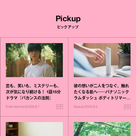
Pickup
ピックアップ
恋も、笑いも、ミステリーも。
彼の想いが二人をつなぐ。触れ
次が気になり続ける！ 1話15分
たくなる肌へ──パナソニック
ドラマ『バカンスの法則』
ラムダッシュ ボディトリマーが
進化！
PR
PR
Entertainment
2026.8.7
Beauty
2026.8.5