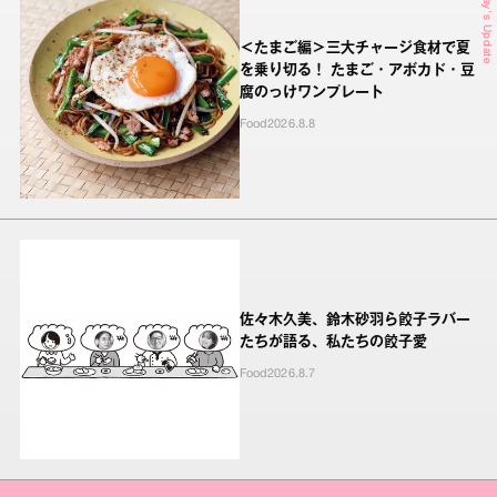
Today's Update
＜たまご編＞三大チャージ食材で夏
を乗り切る！ たまご・アボカド・豆
腐のっけワンプレート
Food
2026.8.8
佐々木久美、鈴木砂羽ら餃子ラバー
たちが語る、私たちの餃子愛
Food
2026.8.7