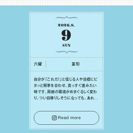
2026
.
8
.
9
SUN
六曜
友引
⾃分が「これだ！」と信じる⼈や⽬標にピ
タッと照準を合わせ、真っすぐ進みたい
時です。周囲の環境がめまぐるしく変わ
り、つい⽬移りしそうになっても、あれこ
れ迷う必要はありません。余計なノイズ
をそっと⼿放し、⽬の前のことに集中しま
しょう。そのブレない決意が、あなたにと
Read more
って有意義で安定した成果を引き寄せま
す。