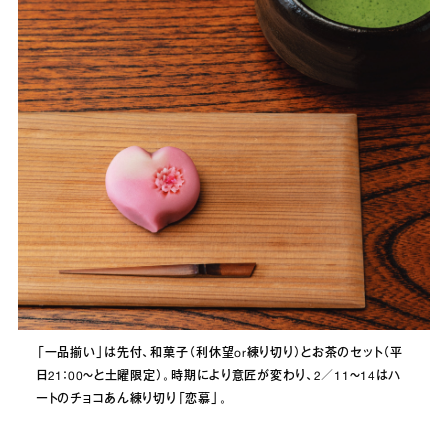
「一品揃い」は先付、和菓子（利休望or練り切り）とお茶のセット（平
日21：00～と土曜限定）。時期により意匠が変わり、2／11～14はハ
ートのチョコあん練り切り「恋慕」。