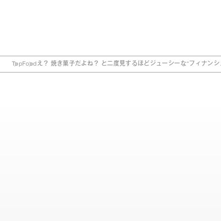
Top
Food
え？ 焼き菓子だよね？ と二度見するほどジューシーな“フィナンシェ