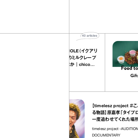
40
articles
『EQUALLY atelier NOLE（イクアリ
ー アトリエ ノーレ）』のミルクレープ
キャラメルバニーユほか｜chico
の“お菓子な宝物”
お菓子な宝物
rticles
53
arti
【timelesz project ＃ここから
オヤ）』
る物語】原嘉孝「タイプロは夢を
｜宇賀
一度追わせてくれた場所」
timelesz project -AUDITION-
DOCUMENTARY