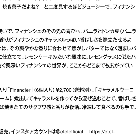
 焼き菓子だよね？ と二度見するほどジューシーで、フィナンシ
使いで、フィナンシェのその先の喜びへ。バニラとトンカ豆（バニラ
香りがフィナンシェのキャラメルっぽい香ばしさを際立たせるよ
シェは、その爽やかな香りに合わせて焦がしバターではなく澄ましバ
に仕立てて。レモンケーキみたいな風味に、レモングラスに似たハ
紡ぐ奥深いフィナンシェの世界が、ここからどこまでも広がってい
inancier」（6個入り）￥2,700（送料別）。「キャラメルウーロ
ームに煮出してキャラメルを作ってから混ぜ込むことで、香ばしさ
ば焼きたてのサクフワ感と香りが復活。冷凍して食べるのも手で
。インスタアカウントは＠etelofficial
https://etel-