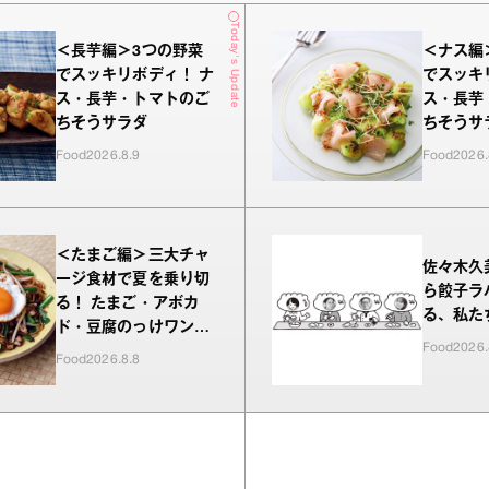
Today's Update
＜長芋編＞3つの野菜
＜ナス編
でスッキリボディ！ ナ
でスッキ
ス・長芋・トマトのご
ス・長芋
ちそうサラダ
ちそうサ
Food
2026.8.9
Food
2026.
＜たまご編＞三大チャ
佐々木久
ージ食材で夏を乗り切
ら餃子ラ
る！ たまご・アボカ
る、私た
ド・豆腐のっけワンプ
Food
2026.
レート
Food
2026.8.8