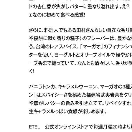
ドの杏仁香が焦がしバターに重なり溢れ出す。え？
ェなのに初めて食べる感覚！
さらに、料理人でもある田村さんらしい自在な香り
や桜餅に似た香りの種子）のフレーバーは、豊かな
う。台湾のレアスパイス、「マーガオ」のフィナン
ターを使い、ヨーグルトとオリーブオイルで軽やか
ーブ香まで纏っていて、なんとも清々しい。香りが
く！
バニラトンカ、キャラメルウーロン、マーガオの3種入り「F
ン」はスパイシーさを秘めた福建省武夷岩茶をクリ
や焦がしバターの旨みを引き立てて。リベイクすれ
生キャラメルっぽい食感が楽しめます。
ETEL 公式オンラインストアで毎週月曜20時より販売