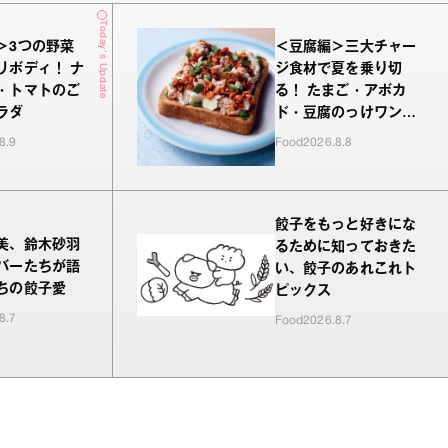
Today's Update
＞3つの野菜
＜豆腐編＞三大チャー
リボディ！ ナ
ジ食材で夏を乗り切
・トマトのご
る！ たまご・アボカ
ラダ
ド・豆腐のっけワンプ
レート
8.9
Food
2026.8.8
餃子をもっと好きにな
美、鈴木砂羽
るために知っておきた
バーたちが語
い、餃子のあれこれト
ちの餃子愛
ピックス
8.7
Food
2026.8.7