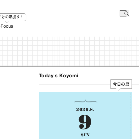
bだけの深掘り！
e
Focus
Today's Koyomi
今日の暦
2026
.
8
.
9
SUN