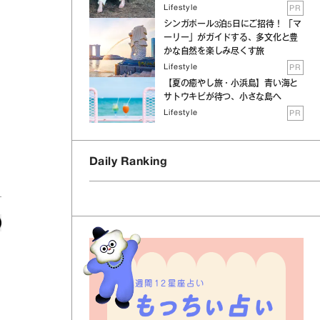
Lifestyle
PR
シンガポール3泊5日にご招待！ 「マ
ーリー」がガイドする、多文化と豊
かな自然を楽しみ尽くす旅
Lifestyle
PR
【夏の癒やし旅・小浜島】青い海と
サトウキビが待つ、小さな島へ
Lifestyle
PR
Daily Ranking
週間12星座占い