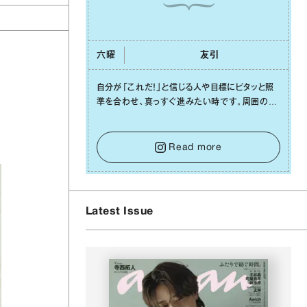
六曜
友引
⾃分が「これだ！」と信じる⼈や⽬標にピタッと照
準を合わせ、真っすぐ進みたい時です。周囲の環
境がめまぐるしく変わり、つい⽬移りしそうになっ
ても、あれこれ迷う必要はありません。余計なノイ
ズをそっと⼿放し、⽬の前のことに集中しましょ
Read more
う。そのブレない決意が、あなたにとって有意義
で安定した成果を引き寄せます。
Latest Issue