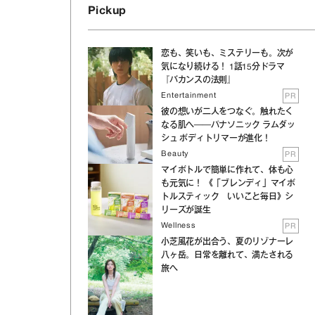
Pickup
恋も、笑いも、ミステリーも。次が
気になり続ける！ 1話15分ドラマ
『バカンスの法則』
Entertainment
PR
彼の想いが二人をつなぐ。触れたく
なる肌へ──パナソニック ラムダッ
シュ ボディトリマーが進化！
Beauty
PR
マイボトルで簡単に作れて、体も心
も元気に！ 《「ブレンディ」マイボ
トルスティック いいこと毎日》シ
リーズが誕生
Wellness
PR
小芝風花が出合う、夏のリゾナーレ
、
八ヶ岳。日常を離れて、満たされる
旅へ