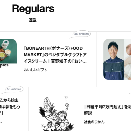
Regulars
連載
36
articles
『BONEARTH（ボナース）FOOD
MARKET』のベジタブルクラフトア
イスクリーム｜真野知子の「おいし
いギフト」
おいしいギフト
cles
478
articl
始ま
「日経平均7万円超え」を堀潤さん
もう
解説
社会のじかん