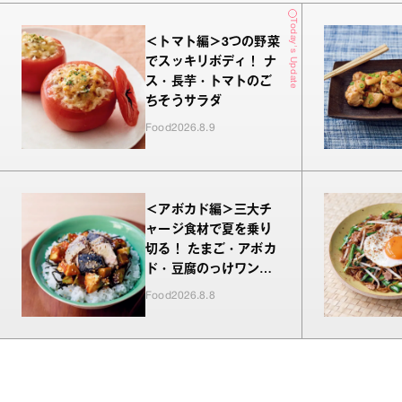
Today's Update
＜トマト編＞3つの野菜
でスッキリボディ！ ナ
ス・長芋・トマトのご
ちそうサラダ
Food
2026.8.9
＜アボカド編＞三大チ
ャージ食材で夏を乗り
切る！ たまご・アボカ
ド・豆腐のっけワンプ
レート
Food
2026.8.8