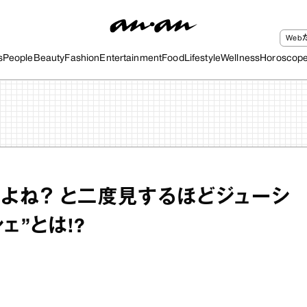
We
s
People
Beauty
Fashion
Entertainment
Food
Lifestyle
Wellness
Horoscop
だよね？ と二度見するほどジューシ
ェ”とは!?