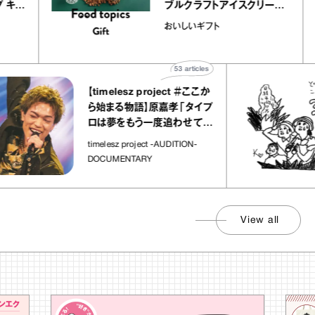
レープ キャ
ブルクラフトアイスクリーム
｜chico
｜真野知子の「おいしいギフ
おいしいギフト
ト」
53
articles
【timelesz project ＃ここか
ら始まる物語】原嘉孝「タイプ
ロは夢をもう一度追わせてく
れた場所」
timelesz project -AUDITION-
DOCUMENTARY
View all