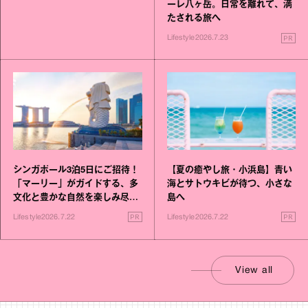
ーレ八ヶ岳。日常を離れて、満
たされる旅へ
PR
Lifestyle
2026.7.23
シンガポール3泊5日にご招待！
【夏の癒やし旅・小浜島】青い
「マーリー」がガイドする、多
海とサトウキビが待つ、小さな
文化と豊かな自然を楽しみ尽く
島へ
す旅
PR
PR
Lifestyle
2026.7.22
Lifestyle
2026.7.22
View all