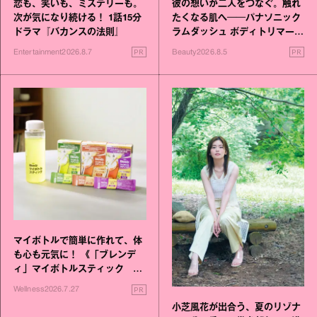
恋も、笑いも、ミステリーも。
彼の想いが二人をつなぐ。触れ
次が気になり続ける！ 1話15分
たくなる肌へ──パナソニック
ドラマ『バカンスの法則』
ラムダッシュ ボディトリマーが
進化！
PR
PR
Entertainment
2026.8.7
Beauty
2026.8.5
マイボトルで簡単に作れて、体
も心も元気に！ 《「ブレンデ
ィ」マイボトルスティック い
いこと毎日》シリーズが誕生
PR
Wellness
2026.7.27
小芝風花が出合う、夏のリゾナ