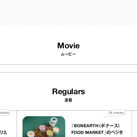
Movie
ムービー
Regulars
連載
40
articles
36
articles
er
『BONEARTH（ボナース）
 アトリエ
FOOD MARKET』のベジタ