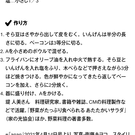
塩…小さじ1／3
作り方
そら豆はさやから出して皮をむく。いんげんは半分の長
さに切る。ベーコンは3等分に切る。
Aを小さめのボウルで混ぜる。
フライパンにオリーブ油を入れ中火で熱する。そら豆と
いんげんを入れ塩をふり、木べらなどで押さえながら3分
ほど焼きつける。色が鮮やかになってきたら返してベー
コンを加え、さらに2分焼く。
器に盛り付け、Aをかける。
堤 人美さん 料理研究家。書籍や雑誌、CMの料理製作な
どで活躍。『野菜がたっぷり食べられる あたたかいサラダ』
（家の光協会）ほか、野菜料理の著書多数。
※『anan』2021年4月14日号より。写真・衛藤キヨコ スタイリ