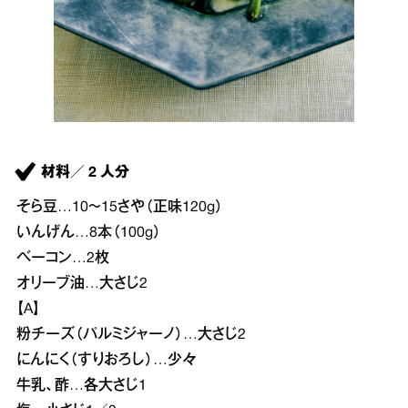
材料／ 2 人分
そら豆…10～15さや（正味120g）
いんげん…8本（100g）
ベーコン…2枚
オリーブ油…大さじ2
【A】
粉チーズ（パルミジャーノ）…大さじ2
にんにく（すりおろし）…少々
牛乳、酢…各大さじ1