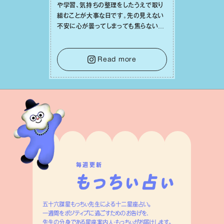
や学習、気持ちの整理をしたうえで取り
組むことが⼤事な⽇です。先の⾒えない
不安に⼼が曇ってしまっても焦らない
で。意思を伝える⼯夫をしたり、あなた⾃
⾝や疲れていそうな⼈をいたわることに
時間を使いましょう。ここでしっかりとエ
Read more
ネルギーを蓄え、困難を乗り越える⼒に
変えましょう。
毎週更新
五十六謀星もっちぃ先生による十二星座占い。
一週間をポジティブに過ごすためのお告げを、
先生の分身である星座案内人・もっちぃがお届けします。