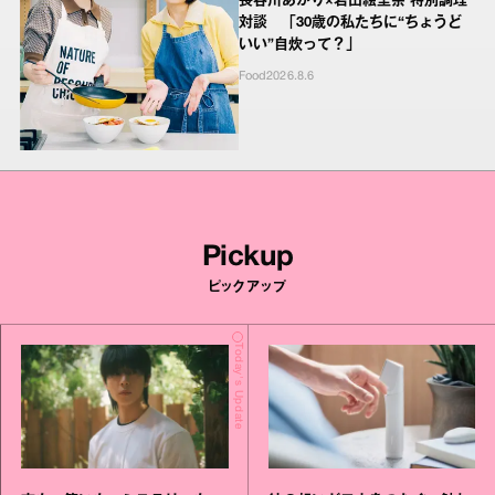
長谷川あかり×岩田絵里奈 特別調理
対談 「30歳の私たちに“ちょうど
いい”自炊って？」
Food
2026.8.6
Pickup
ピックアップ
Today's Update