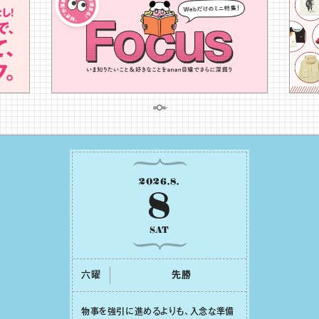
2026
.
8
.
8
SAT
六曜
先勝
物事を強引に進めるよりも、⼊念な準備