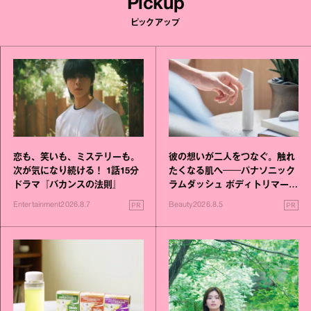
Pickup
ピックアップ
恋も、笑いも、ミステリーも。
彼の想いが二人をつなぐ。触れ
次が気になり続ける！ 1話15分
たくなる肌へ──パナソニック
ドラマ『バカンスの法則』
ラムダッシュ ボディトリマーが
進化！
PR
PR
Entertainment
2026.8.7
Beauty
2026.8.5