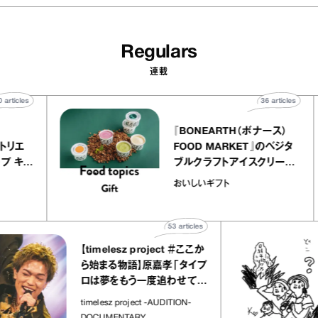
Regulars
連載
40
articles
36
ar
telier
『BONEARTH（ボナー
クアリー アトリエ
FOOD MARKET』のベ
ミルクレープ キャ
ブルクラフトアイスクリ
ユほか｜chico
｜真野知子の「おいし
おいしいギフト
宝物”
ト」
53
articles
【timelesz project ＃ここか
「
ら始まる物語】原嘉孝「タイプ
さ
ロは夢をもう一度追わせてく
れた場所」
社
timelesz project -AUDITION-
DOCUMENTARY