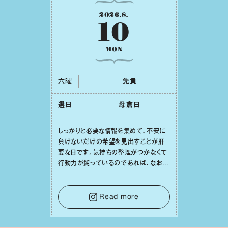
2026
.
8
.
10
MON
六曜
先負
選日
⺟倉⽇
しっかりと必要な情報を集めて、不安に
負けないだけの希望を⾒出すことが肝
要な⽇です。気持ちの整理がつかなくて
⾏動⼒が鈍っているのであれば、なおさ
ら判断材料を揃えることが積極的な⼀歩
を踏み出すのに役⽴つはず。また、広い
意味での「癒し」や「治療」が必要な⽇で
Read more
もあり、特に⼈間関係の改善は課題の⼀
つです。