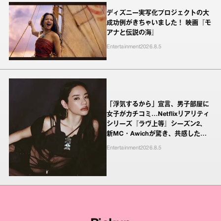
ディズニー実写化プロジェクトの大
成功例がきちゃいました！ 映画『モ
アナと伝説の海』
Entertainment
2026.8.5
「浮気するから」宣言、男子部屋に
女子がカチコミ…Netflixリアリティ
シリーズ『ラヴ上等』シーズン2、
新MC・Awichが驚き、共感したヤ
ンキーたちの本気の恋模様
Entertainment
2026.8.5