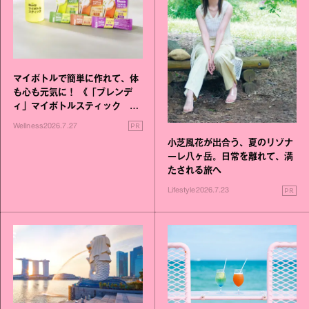
マイボトルで簡単に作れて、体
も心も元気に！ 《「ブレンデ
ィ」マイボトルスティック い
いこと毎日》シリーズが誕生
PR
Wellness
2026.7.27
小芝風花が出合う、夏のリゾナ
ーレ八ヶ岳。日常を離れて、満
たされる旅へ
PR
Lifestyle
2026.7.23