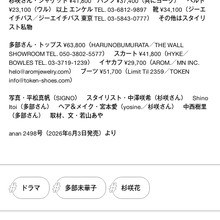
杉咲さん・ジャケット ¥41,800 パンツ ¥37,400（共にヨーク） ベルト
¥23,100（ウル） 以上 エンケル TEL. 03-6812-9897 靴 ¥34,100（ジーエ
イチバス／ジーエイチバス 東京 TEL. 03-5843-0777） その他はスタイリ
スト私物
多部さん・トップス ¥63,800（HARUNOBUMURATA／THE WALL
SHOWROOM TEL. 050-3802-5577） スカート ¥41,800（HYKE／
BOWLES TEL. 03-3719-1239） イヤカフ ¥29,700（AROM.／MN INC.
helo@aromjewelry.com） ブーツ ¥51,700（Limit Til 2359／TOKEN
info@token-shoes.com）
写真・平松真帆（SIGNO） スタイリスト・中澤咲希（杉咲さん） Shino
Itoi（多部さん） ヘア＆メイク・宮本愛（yosine.／杉咲さん） 中西樹里
（多部さん） 取材、文・若山あや
anan 2498号（2026年6月3日発売）より
ドラマ
多部未華子
杉咲花