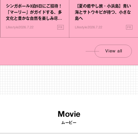
シンガポール3泊5日にご招待！
【夏の癒やし旅・小浜島】青い
「マーリー」がガイドする、多
海とサトウキビが待つ、小さな
文化と豊かな自然を楽しみ尽く
島へ
す旅
PR
PR
Lifestyle
2026.7.22
Lifestyle
2026.7.22
View all
Movie
ムービー