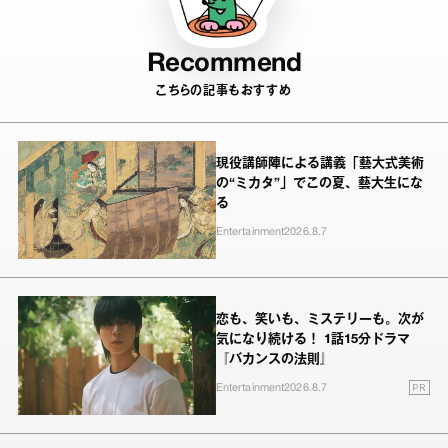
Recommend
こちらの記事もおすすめ
現役講師陣による講義「藝大式美術
の“ミカタ”」でこの夏、藝大生にな
る
Entertainment
2026.8.7
恋も、笑いも、ミステリーも。次が
気になり続ける！ 1話15分ドラマ
『バカンスの法則』
PR
Entertainment
2026.8.7