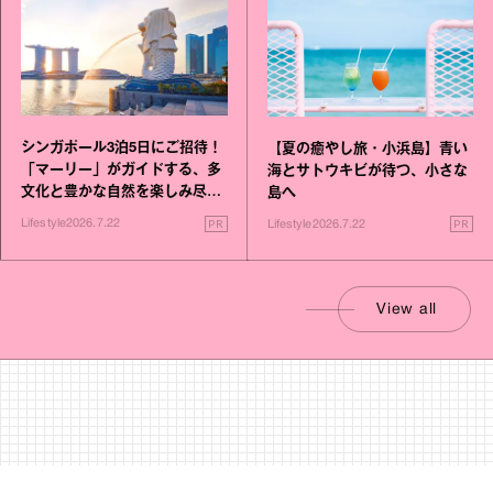
シンガポール3泊5日にご招待！
【夏の癒やし旅・小浜島】青い
「マーリー」がガイドする、多
海とサトウキビが待つ、小さな
文化と豊かな自然を楽しみ尽く
島へ
す旅
PR
PR
Lifestyle
2026.7.22
Lifestyle
2026.7.22
View all