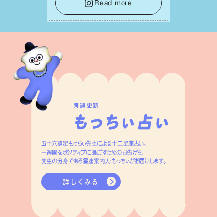
レーキをかけること。この意識の切り替
Read more
えが、あなたに確かな安⼼感をもたらす
はずです。
毎週更新
五十六謀星もっちぃ先生による十二星座占い。
一週間をポジティブに過ごすためのお告げを、
先生の分身である星座案内人・もっちぃがお届けします。
詳しくみる