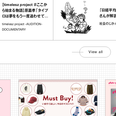
elesz project ＃ここか
「日経平均7万円
まる物語】原嘉孝「タイプ
さんが解説
夢をもう一度追わせてく
場所」
社会のじかん
esz project -AUDITION-
UMENTARY
View all