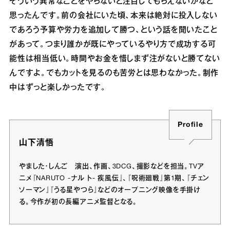
そういう異常なことをやらないと注目してもらえないかなと
思ったんです。前の会社にいた頃、本来は絶対に投入しない
であろう予算や労力を追加して勝つ、という話を聞いたこと
があって。つまり誰かが既にやっているやり方で成功する可
能性は相当低い。時間やお金を惜しまず注がないと勝てない
んですよ。でもカットを見るのも苦労とは思わなかった。制作
中はずっと楽しかったです。
Profile
山下清悟
やました・しんご 演出、作画、3DCG、撮影などを担当。TVア
ニメ『NARUTO -ナル ト- 疾風伝』、『呪術廻戦』第1期、『チェン
ソーマン』『うる星やつら』などのオープニング映像を手掛け
る。今作が初の長編アニメ監督となる。