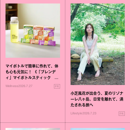
マイボトルで簡単に作れて、体
も心も元気に！ 《「ブレンデ
ィ」マイボトルスティック い
いこと毎日》シリーズが誕生
PR
Wellness
2026.7.27
小芝風花が出合う、夏のリゾナ
ーレ八ヶ岳。日常を離れて、満
たされる旅へ
PR
Lifestyle
2026.7.23