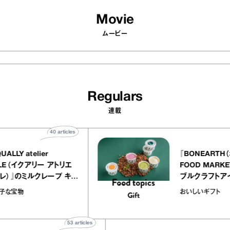
Movie
ムービー
Regulars
連載
40
articles
『EQUALLY atelier
『BONE
NOLE（イクアリー アトリエ
FOOD 
ノーレ）』のミルクレープ キャ
ブルクラ
ラメルバニーユほか｜chico
｜真野知
お菓子な宝物
おいしいギ
の“お菓子な宝物”
ト」
53
articles