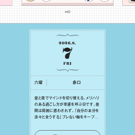
2026
.
8
.
7
FRI
六曜
⾚⼝
昼と夜でマインドを切り替える、メリハリ
のある過ごし⽅が幸運を呼ぶ⽇です。昼
間は周囲に惑わされず、「⾃分の本分を
淡々と全うする」ブレない軸をキープし
て。そして夜は、疲れや寂しさから⽢い
⾔葉に流されないよう、⼼にしっかりブ