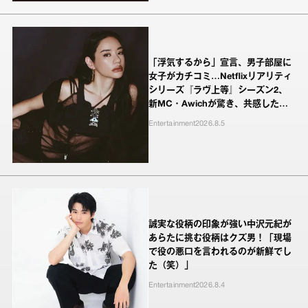
「浮気するから」宣言、男子部屋に
女子がカチコミ…Netflixリアリティ
シリーズ『ラヴ上等』シーズン2、
新MC・Awichが驚き、共感したヤ
ンキーたちの本気の恋模様
Entertainment
2026.8.5
誠実な役柄の印象が強い中沢元紀が
あらたに挑む役柄はクズ男！「現場
で役の悪口を言われるのが新鮮でし
た（笑）」
Entertainment
2026.8.4