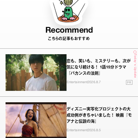
Recommend
こちらの記事もおすすめ
Today's Update
恋も、笑いも、ミステリーも。次が
気になり続ける！ 1話15分ドラマ
『バカンスの法則』
PR
Entertainment
2026.8.7
ディズニー実写化プロジェクトの大
成功例がきちゃいました！ 映画『モ
アナと伝説の海』
Entertainment
2026.8.5