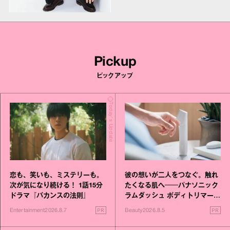
Pickup
ピックアップ
Today's Update
恋も、笑いも、ミステリーも。
彼の想いが二人をつなぐ。触れ
次が気になり続ける！ 1話15分
たくなる肌へ──パナソニック
ドラマ『バカンスの法則』
ラムダッシュ ボディトリマーが
進化！
PR
PR
Entertainment
2026.8.7
Beauty
2026.8.5