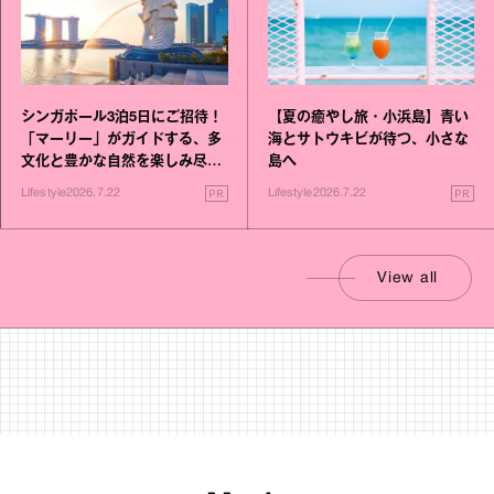
シンガポール3泊5日にご招待！
【夏の癒やし旅・小浜島】青い
「マーリー」がガイドする、多
海とサトウキビが待つ、小さな
文化と豊かな自然を楽しみ尽く
島へ
す旅
PR
PR
Lifestyle
2026.7.22
Lifestyle
2026.7.22
View all