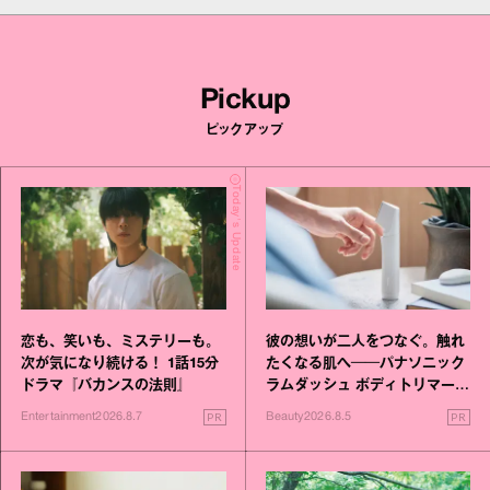
Pickup
ピックアップ
Today's Update
恋も、笑いも、ミステリーも。
彼の想いが二人をつなぐ。触れ
次が気になり続ける！ 1話15分
たくなる肌へ──パナソニック
ドラマ『バカンスの法則』
ラムダッシュ ボディトリマーが
進化！
PR
PR
Entertainment
2026.8.7
Beauty
2026.8.5