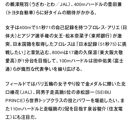
の鵜澤飛羽（うざわ・とわ／JAL）、400mハードルの豊田兼
（トヨタ自動車）らに好タイムの期待がかかる。
女子は400mで51秒71の自己記録を持つフロレス・アリエ（日
体大）とアジア選手権の女王・松本奈菜子（東邦銀行）が激
突。日本国籍を取得したフロレスは「日本記録（51秒75）に挑
戦したい」と意気込む。800mは17歳の久保凛（東大阪大敬
愛高）が1分台を目指して、100mハードルは田中佑美（富士
通）らが熾烈な代表争いを繰り広げる。
フィールドではパリ五輪の女子やり投で金メダルに輝いた北
口榛花（JAL）、同男子走高跳5位の赤松諒一（SEIBU
PRINCE）ら世界トップクラスの技とパワーを堪能したい。ま
た110mハードルと走幅跳の2冠を目指す泉谷駿介（住友電
工）にも注目だ。