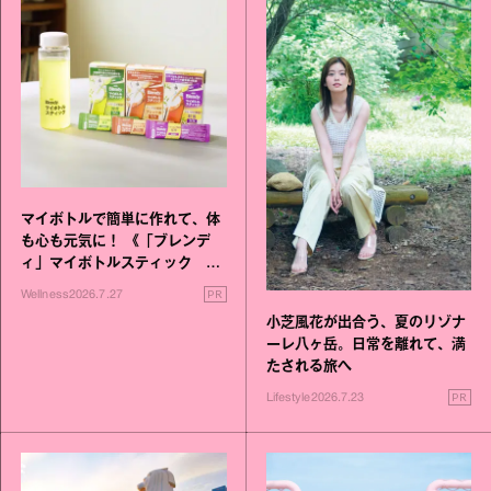
マイボトルで簡単に作れて、体
も心も元気に！ 《「ブレンデ
ィ」マイボトルスティック い
いこと毎日》シリーズが誕生
PR
Wellness
2026.7.27
小芝風花が出合う、夏のリゾナ
ーレ八ヶ岳。日常を離れて、満
たされる旅へ
PR
Lifestyle
2026.7.23