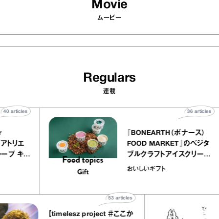
Movie
ムービー
Regulars
連載
40
articles
36
art
telier
『BONEARTH（ボナース
アリー アトリエ
FOOD MARKET』のベ
ミルクレープ キャ
ブルクラフトアイスクリ
ユほか｜chico
｜真野知子の「おいしい
おいしいギフト
宝物”
ト」
53
articles
【timelesz project ＃ここか