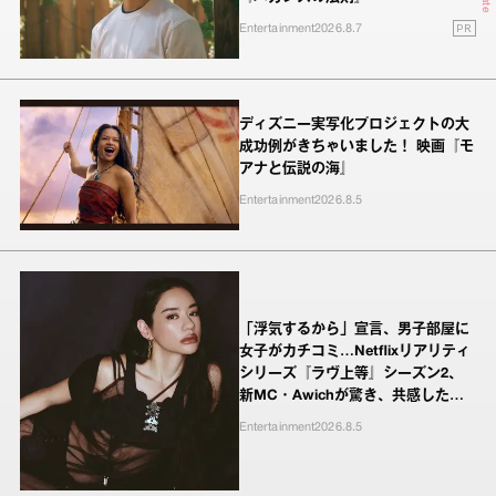
PR
Entertainment
2026.8.7
ディズニー実写化プロジェクトの大
成功例がきちゃいました！ 映画『モ
アナと伝説の海』
Entertainment
2026.8.5
「浮気するから」宣言、男子部屋に
女子がカチコミ…Netflixリアリティ
シリーズ『ラヴ上等』シーズン2、
新MC・Awichが驚き、共感したヤ
ンキーたちの本気の恋模様
Entertainment
2026.8.5