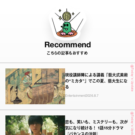
Recommend
こちらの記事もおすすめ
Today's Update
現役講師陣による講義「藝大式美術
の“ミカタ”」でこの夏、藝大生にな
る
Entertainment
2026.8.7
Today's Update
恋も、笑いも、ミステリーも。次が
気になり続ける！ 1話15分ドラマ
『バカンスの法則』