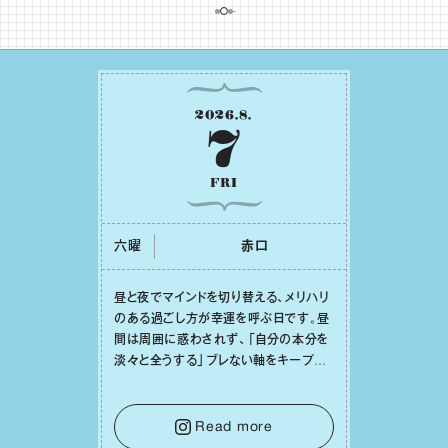
2026
.
8
.
7
FRI
六曜
⾚⼝
昼と夜でマインドを切り替える、メリハリ
のある過ごし⽅が幸運を呼ぶ⽇です。昼
間は周囲に惑わされず、「⾃分の本分を
淡々と全うする」ブレない軸をキープし
て。そして夜は、疲れや寂しさから⽢い
⾔葉に流されないよう、⼼にしっかりブ
レーキをかけること。この意識の切り替
Read more
えが、あなたに確かな安⼼感をもたらす