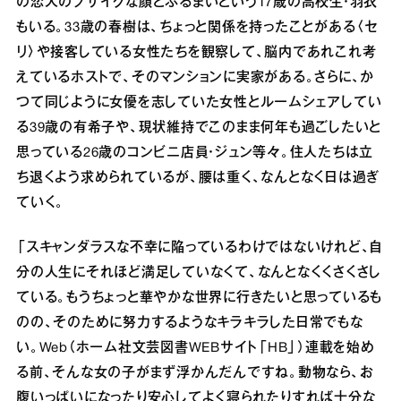
の恋人のブサイクな顔とふるまいという17歳の高校生・羽衣
もいる。33歳の春樹は、ちょっと関係を持ったことがある〈セ
リ〉や接客している女性たちを観察して、脳内であれこれ考
えているホストで、そのマンションに実家がある。さらに、か
つて同じように女優を志していた女性とルームシェアしてい
る39歳の有希子や、現状維持でこのまま何年も過ごしたいと
思っている26歳のコンビニ店員・ジュン等々。住人たちは立
ち退くよう求められているが、腰は重く、なんとなく日は過ぎ
ていく。
「スキャンダラスな不幸に陥っているわけではないけれど、自
分の人生にそれほど満足していなくて、なんとなくくさくさし
ている。もうちょっと華やかな世界に行きたいと思っているも
のの、そのために努力するようなキラキラした日常でもな
い。Web（ホーム社文芸図書WEBサイト「HB」）連載を始め
る前、そんな女の子がまず浮かんだんですね。動物なら、お
腹いっぱいになったり安心してよく寝られたりすれば十分な