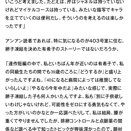
いこうと考えました。たとえば、芹はシャネルは持っていない
けれどマイケルコースは持っている、みたいな描写でキャラ
を立てていくのは便利だし、そういうのを考えるのは楽しか
ったです」
アンアン読者であれば、特に気になるのが４０３号室に住む、
卵子凍結を決めた有希子のストーリーではないだろうか。
「連作短編の中で、私といちばん年が近いのは有希子で、私
の同級生たちの間でも39歳のころに『どうするか』と盛り上
がったんですよね。『40になると病院によっては推奨してな
いらしいよ』『やるなら今年中だよ』みたいな感じで、実際に
卵子凍結した子も何人かいたんですよ。私も『別に子供欲し
いわけじゃないけれど、可能性をゼロにする勇気もなくて、や
った方がいいのかなとか一応調べたりして。私は結局、腰が
重くてやりませんでしたが、排卵コントロールと点眼薬の関
係など調べる中で知ったトピックが興味深かったので、題材