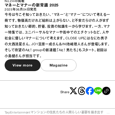
No.2449掲載
マネーとマナーの新常識 2025
2025年06月04日
発売
今号は今こそ知っておきたい、“マネー”と“マナー”について考える一
冊です。物価高だけれど給料は上がらない、と不安だらけの人がまず
知っておきたい節約、貯蓄、投資の知識を一から学びます。一方、マナ
ー特集では、ユニバーサルなマナーや街中でのエチケットなど、人や
社会に優しいマナーについて考えます。CLOSE UPにはなにわ男子
の大西流星さん、JO1豆原一成さん＆INI池﨑理人さんが登場します。
そして待望のAぇ！ groupの新連載「Aぇ！ 男たち」もスタート。初回は
小島健さんが担当です。
View more
Magazine
Share
Top
Entertainment
マンションの住民たちの人間らしい憂鬱を描き出す 鈴