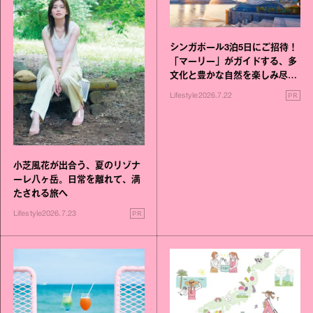
シンガポール3泊5日にご招待！
「マーリー」がガイドする、多
文化と豊かな自然を楽しみ尽く
す旅
PR
Lifestyle
2026.7.22
小芝風花が出合う、夏のリゾナ
ーレ八ヶ岳。日常を離れて、満
たされる旅へ
PR
Lifestyle
2026.7.23