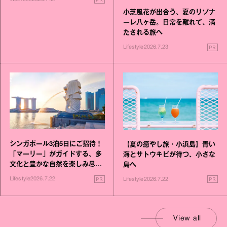
小芝風花が出合う、夏のリゾナ
ーレ八ヶ岳。日常を離れて、満
たされる旅へ
PR
Lifestyle
2026.7.23
シンガポール3泊5日にご招待！
【夏の癒やし旅・小浜島】青い
「マーリー」がガイドする、多
海とサトウキビが待つ、小さな
文化と豊かな自然を楽しみ尽く
島へ
す旅
PR
PR
Lifestyle
2026.7.22
Lifestyle
2026.7.22
View all