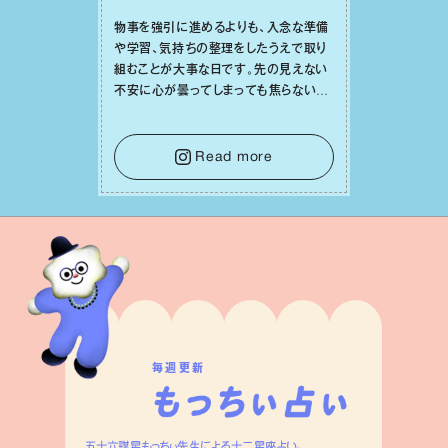
物事を強引に進めるよりも、⼊念な準備
や学習、気持ちの整理をしたうえで取り
組むことが⼤事な⽇です。先の⾒えない
不安に⼼が曇ってしまっても焦らない
で。意思を伝える⼯夫をしたり、あなた⾃
⾝や疲れていそうな⼈をいたわることに
時間を使いましょう。ここでしっかりとエ
Read more
ネルギーを蓄え、困難を乗り越える⼒に
変えましょう。
毎週更新
五十六謀星もっちぃ先生による十二星座占い。