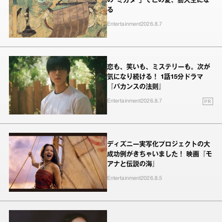
の“ミカタ”」でこの夏、藝大生にな
る
Entertainment
2026.8.7
恋も、笑いも、ミステリーも。次が
気になり続ける！ 1話15分ドラマ
『バカンスの法則』
PR
Entertainment
2026.8.7
ディズニー実写化プロジェクトの大
成功例がきちゃいました！ 映画『モ
アナと伝説の海』
Entertainment
2026.8.5