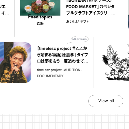
er
『BONEARTH（ボナース）
 アトリエ
FOOD MARKET』のベジタ
レープ キャ
ブルクラフトアイスクリーム
｜chico
｜真野知子の「おいしいギフ
おいしいギフト
ト」
53
articles
【timelesz project ＃ここか
ら始まる物語】原嘉孝「タイプ
ロは夢をもう一度追わせてく
れた場所」
timelesz project -AUDITION-
DOCUMENTARY
View all