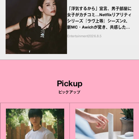
「浮気するから」宣言、男子部屋に
女子がカチコミ…Netflixリアリティ
シリーズ『ラヴ上等』シーズン2、
新MC・Awichが驚き、共感したヤ
ンキーたちの本気の恋模様
Entertainment
2026.8.5
Pickup
ピックアップ