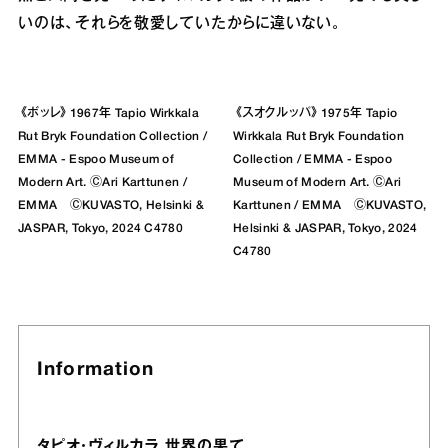
いのは、それらを敬愛していたからに違いない。
《ボッレ》1967年 Tapio Wirkkala
《スオクルッパ》1975年 Tapio
Rut Bryk Foundation Collection /
Wirkkala Rut Bryk Foundation
EMMA - Espoo Museum of
Collection / EMMA - Espoo
Modern Art. ⒸAri Karttunen /
Museum of Modern Art. ⒸAri
EMMA ⒸKUVASTO, Helsinki &
Karttunen / EMMA ⒸKUVASTO,
JASPAR, Tokyo, 2024 C4780
Helsinki & JASPAR, Tokyo, 2024
C4780
Information
タピオ・ヴィルカラ 世界の果て