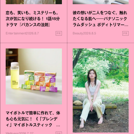
恋も、笑いも、ミステリーも。
彼の想いが二人をつなぐ。触れ
次が気になり続ける！ 1話15分
たくなる肌へ──パナソニック
ドラマ『バカンスの法則』
ラムダッシュ ボディトリマーが
進化！
PR
PR
Entertainment
2026.8.7
Beauty
2026.8.5
マイボトルで簡単に作れて、体
も心も元気に！ 《「ブレンデ
ィ」マイボトルスティック い
いこと毎日》シリーズが誕生
PR
Wellness
2026.7.27