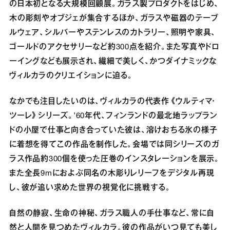
の日本初となる大規模回顧展。ガラス製プロダクトをはじめ、
木の彫刻やオブジェが集合するほか、ガラスや磁器のテーブ
ルウェア、シルバーやステンレスのカトラリー、照明や家具、
ゴールドのアクセサリーなど約300点を紹介。また写真やドロ
ーイングなども展示され、繊細で美しく、かつダイナミックな
ヴィルカラのクリエイションに迫る。
なかでも注目したいのは、ヴィルカラの代表作《ウルティマ・
ツーレ》シリーズ。’60年代、フィンランドの最北地ラップラン
ドの小屋で仕事と向き合っていた彼は、溶けおちる氷の様子
に着想を得てこの作品を制作した。会場では同シリーズのガ
ラス作品約300個を使った圧巻のインスタレーションを展示。
また全長9mにおよぶ同名の木彫りレリーフをデジタル再現
し、彼が追い求めた世界の視覚化に挑戦する。
自然の静寂、生命の神秘、ガラス職人の手仕事など、常に自
然と人間を見つめたヴィルカラ。彼の作品がいつ見ても美し