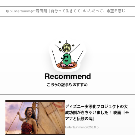
Top
Entertainment
森田剛「自分って生きてていいんだって、希望を感じ
る」 間宮祥太朗と舞台『台風23号』を語る
Recommend
こちらの記事もおすすめ
ディズニー実写化プロジェクトの大
成功例がきちゃいました！ 映画『モ
アナと伝説の海』
Entertainment
2026.8.5