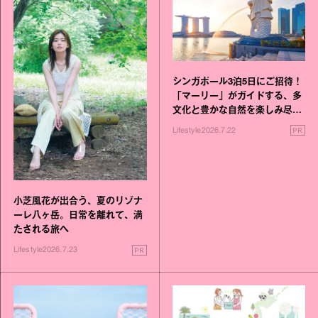
シンガポール3泊5日にご招待！
「マーリー」がガイドする、多
文化と豊かな自然を楽しみ尽く
す旅
PR
Lifestyle
2026.7.22
小芝風花が出合う、夏のリゾナ
ーレ八ヶ岳。日常を離れて、満
たされる旅へ
PR
Lifestyle
2026.7.23