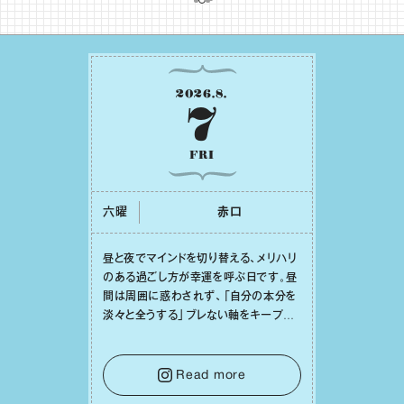
2026
.
8
.
7
FRI
六曜
⾚⼝
昼と夜でマインドを切り替える、メリハリ
のある過ごし⽅が幸運を呼ぶ⽇です。昼
間は周囲に惑わされず、「⾃分の本分を
淡々と全うする」ブレない軸をキープし
て。そして夜は、疲れや寂しさから⽢い
⾔葉に流されないよう、⼼にしっかりブ
レーキをかけること。この意識の切り替
Read more
えが、あなたに確かな安⼼感をもたらす