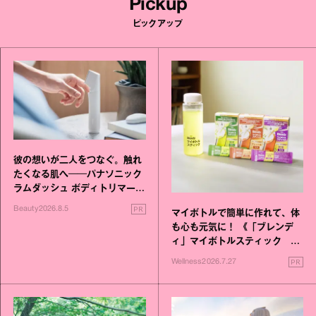
Pickup
ピックアップ
彼の想いが二人をつなぐ。触れ
たくなる肌へ──パナソニック
ラムダッシュ ボディトリマーが
進化！
PR
Beauty
2026.8.5
マイボトルで簡単に作れて、体
も心も元気に！ 《「ブレンデ
ィ」マイボトルスティック い
いこと毎日》シリーズが誕生
PR
Wellness
2026.7.27