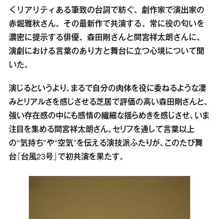
くリアリティある筆致の台詞で紡ぐ、劇作家で演出家の
赤堀雅秋さん。その最新作で共演する、常に役の匂いを
濃密に提示する俳優、森田剛さんと間宮祥太朗さんに、
演劇における言葉のあり方と舞台に立つ心境について聞
いた。
演じるというより、まるで自分の肉体を役に委ねるような凄
みとリアルさを感じさせる芝居で評価の高い森田剛さんと、
強い存在感の中にも感情の繊細な揺らめきを感じさせ、いま
注目を集める間宮祥太朗さん。セリフを通して言葉以上
の“気持ち”や“空気”を伝える演技派ふたりが、このたび舞
台『台風23号』で初共演を果たす。