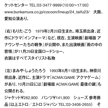
ケットセンター TEL：03・3477・9999（10：00～17：00）
www.bunkamura.co.jp/cocoon/lineup/24_taifu23/
大阪、
愛知公演あり。
（右）もりた・ごう 1979年2月20日生まれ、埼玉県出身。近
作にドラマ『インフォーマ』など。現在、主演映画『劇場版 ア
ナウンサーたちの戦争』が公開中。また出演映画『雨の中の
慾情』が11月29日全国ロードショー。
衣装はすべてスタイリスト私物
（左）まみや・しょうたろう 1993年6月11日生まれ、神奈川
県出身。近作に、主演ドラマ『ACMA：GAME アクマゲーム』
があり、10月25日には『劇場版 ACMA：GAME 最後の鍵』も
公開される。
ジャケット￥262,900 パンツ￥141,900 シューズ 参考商
品（以上エトロ／エトロ ジャパン TEL：03・3406・2655） そ