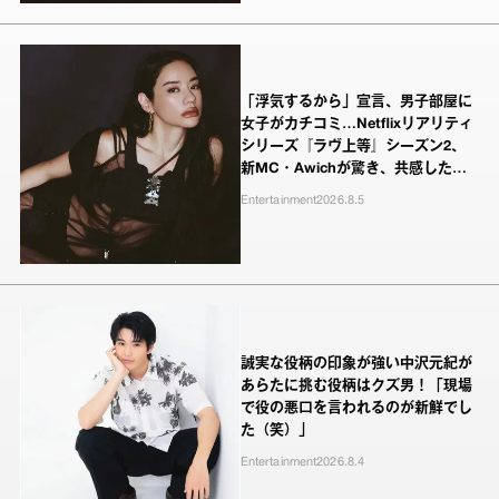
「浮気するから」宣言、男子部屋に
女子がカチコミ…Netflixリアリティ
シリーズ『ラヴ上等』シーズン2、
新MC・Awichが驚き、共感したヤ
ンキーたちの本気の恋模様
Entertainment
2026.8.5
誠実な役柄の印象が強い中沢元紀が
あらたに挑む役柄はクズ男！「現場
で役の悪口を言われるのが新鮮でし
た（笑）」
Entertainment
2026.8.4