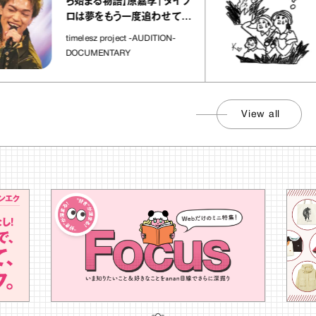
「
ら始まる物語】原嘉孝「タイプ
さ
ロは夢をもう一度追わせてく
れた場所」
社
timelesz project -AUDITION-
DOCUMENTARY
View all