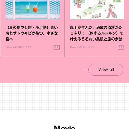
【夏の癒やし旅・小浜島】青い
風土が生んだ、地域の原料がた
海とサトウキビが待つ、小さな
っぷり！ 〈旅するルルルン〉で
島へ
叶えるうるおい美肌と旅の余韻
PR
PR
Lifestyle
2026.7.22
Beauty
2026.7.22
View all
Movie