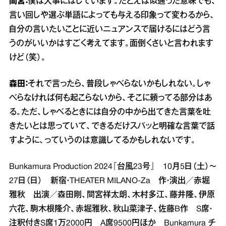
間宮：
僕は大事にはしています。たとえば似通った意味でも、
言い回しや選ぶ単語によっても与える印象って変わるから、
自分の言いたいことに近いニュアンスで届けるにはどう言
うのがいいかはすごく考えてます。面倒くさいと言われます
けど（笑）。
森田：
それで言ったら、普段しゃべらないかもしれない。しゃ
べらなければ何も起こらないから、そこに頼ってる部分はあ
る。ただ、しゃべるときには自分の中から出てきた言葉を吐
きたいとは思っていて、できるだけスパッと明確な言葉で話
すように、っていうのは意識してるかもしれないです。
Bunkamura Production 2024『台風23号』 10月5日（土）～
27日（日） 新宿・THEATER MILANO‐Za 作・演出／赤堀
雅秋 出演／森田剛、間宮祥太朗、木村多江、藤井隆、伊原
六花、駒木根隆介、赤堀雅秋、秋山菜津子、佐藤B作 S席・
注釈付きS席1万2000円 A席9500円ほか Bunkamura チ