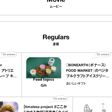
ムービー
Regulars
連載
40
articles
36
a
atelier
『BONEARTH（ボナー
クアリー アトリエ
FOOD MARKET』の
ミルクレープ キャ
ブルクラフトアイスク
ユほか｜chico
｜真野知子の「おいし
物
おいしいギフト
な宝物”
ト」
53
articles
【timelesz project ＃ここか