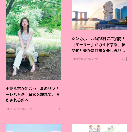
シンガポール3泊5日にご招待！
「マーリー」がガイドする、多
文化と豊かな自然を楽しみ尽く
す旅
PR
Lifestyle
2026.7.22
小芝風花が出合う、夏のリゾナ
ーレ八ヶ岳。日常を離れて、満
たされる旅へ
PR
Lifestyle
2026.7.23