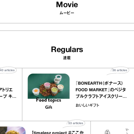
Movie
ムービー
Regulars
連載
40
articles
36
a
atelier
『BONEARTH（ボナー
クアリー アトリエ
FOOD MARKET』の
ミルクレープ キャ
ブルクラフトアイスク
ユほか｜chico
｜真野知子の「おいし
物
おいしいギフト
な宝物”
ト」
53
articles
【timelesz project ＃ここか