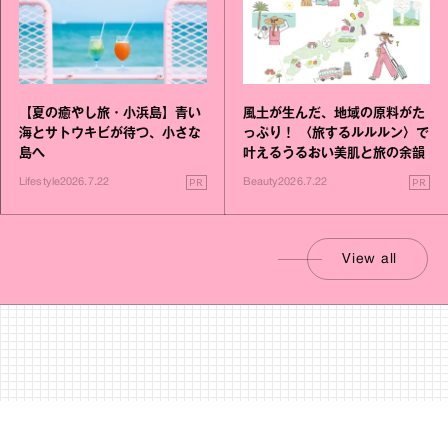
【夏の癒やし旅・小浜島】青い
風土が生んだ、地域の原料がた
海とサトウキビが待つ、小さな
っぷり！ 〈旅するルルルン〉で
島へ
叶えるうるおい美肌と旅の余韻
PR
PR
Lifestyle
2026.7.22
Beauty
2026.7.22
View all