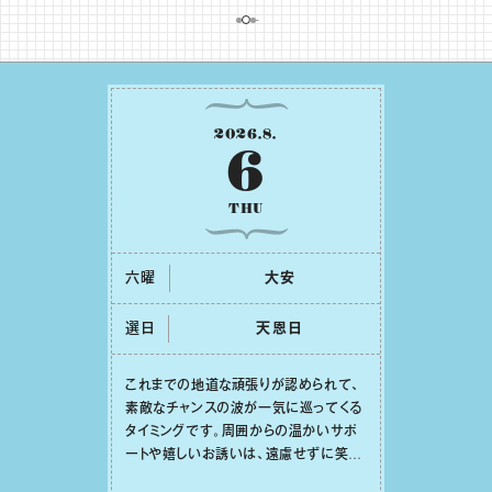
2026
.
8
.
6
THU
六曜
⼤安
選日
天恩⽇
これまでの地道な頑張りが認められて、
素敵なチャンスの波が⼀気に巡ってくる
タイミングです。周囲からの温かいサポ
ートや嬉しいお誘いは、遠慮せずに笑顔
で受け取りましょう。みんなと⼀緒に幸