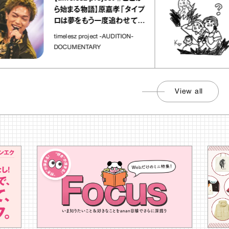
「
ら始まる物語】原嘉孝「タイプ
さ
ロは夢をもう一度追わせてく
れた場所」
社
timelesz project -AUDITION-
DOCUMENTARY
View all