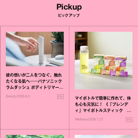
Pickup
ピックアップ
彼の想いが二人をつなぐ。触れ
たくなる肌へ──パナソニック
ラムダッシュ ボディトリマーが
進化！
PR
Beauty
2026.8.5
マイボトルで簡単に作れて、体
も心も元気に！ 《「ブレンデ
ィ」マイボトルスティック い
いこと毎日》シリーズが誕生
PR
Wellness
2026.7.27