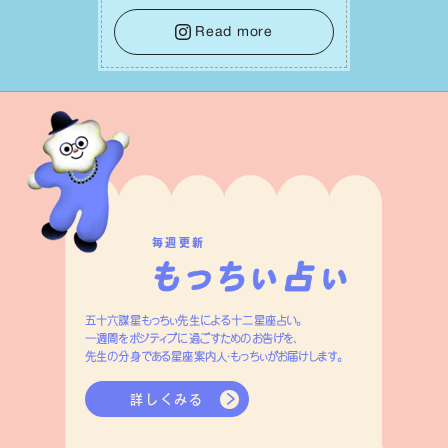
せになっていくイメージを持って⼀歩を
踏み出して。⼀⼈⼀⼈の良いところが混
Read more
ざり合い、ハッピーな未来が形作られて
いきます。
毎週更新
五十六謀星もっちぃ先生による十二星座占い。
一週間をポジティブに過ごすためのお告げを、
先生の分身である星座案内人・もっちぃがお届けします。
詳しくみる