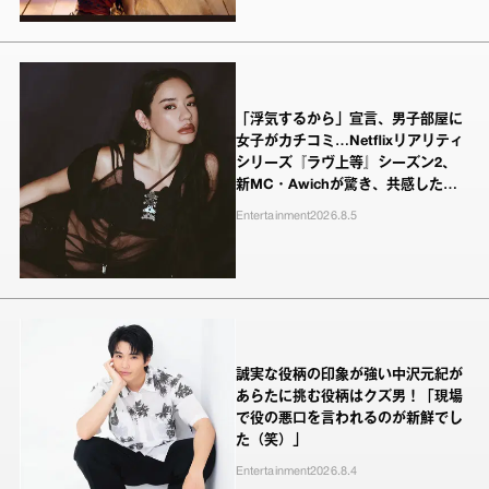
「浮気するから」宣言、男子部屋に
女子がカチコミ…Netflixリアリティ
シリーズ『ラヴ上等』シーズン2、
新MC・Awichが驚き、共感したヤ
ンキーたちの本気の恋模様
Entertainment
2026.8.5
誠実な役柄の印象が強い中沢元紀が
あらたに挑む役柄はクズ男！「現場
で役の悪口を言われるのが新鮮でし
た（笑）」
Entertainment
2026.8.4