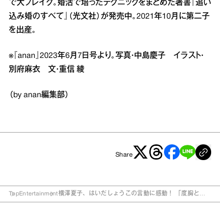
で大ブレイク。婚活で培ったテクニックをまとめた著書『追い
込み婚のすべて』（光文社）が発売中。2021年10月に第二子
を出産。
※『anan』2023年6月7日号より。写真・中島慶子 イラスト・
別府麻衣 文・重信 綾
（by anan編集部）
Share
Top
Entertainment
横澤夏子、はいだしょうこの言動に感動！ 「度胸とチ
ャレンジ精神がすごい」