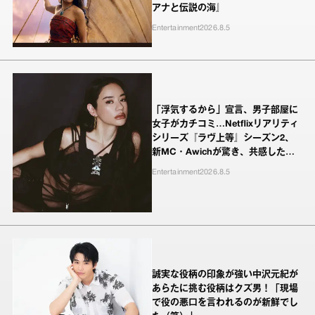
アナと伝説の海』
Entertainment
2026.8.5
「浮気するから」宣言、男子部屋に
女子がカチコミ…Netflixリアリティ
シリーズ『ラヴ上等』シーズン2、
新MC・Awichが驚き、共感したヤ
ンキーたちの本気の恋模様
Entertainment
2026.8.5
誠実な役柄の印象が強い中沢元紀が
あらたに挑む役柄はクズ男！「現場
で役の悪口を言われるのが新鮮でし