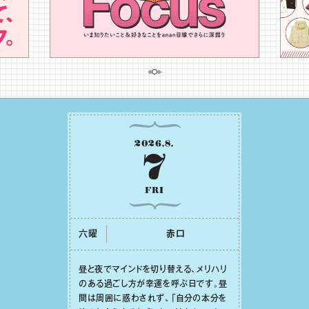
2026
.
8
.
7
FRI
六曜
⾚⼝
昼と夜でマインドを切り替える、メリハリ
のある過ごし⽅が幸運を呼ぶ⽇です。昼
間は周囲に惑わされず、「⾃分の本分を