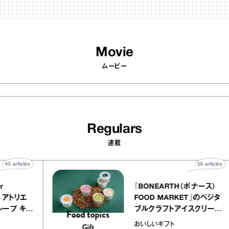
Movie
ムービー
Regulars
連載
40
articles
36
art
telier
『BONEARTH（ボナース
アリー アトリエ
FOOD MARKET』のベ
ミルクレープ キャ
ブルクラフトアイスクリ
ユほか｜chico
｜真野知子の「おいしい
おいしいギフト