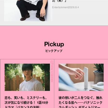
た（笑）」
Entertainment
2026.8.4
Pickup
ピックアップ
Today's Update
恋も、笑いも、ミステリーも。
彼の想いが二人をつなぐ。触れ
次が気になり続ける！ 1話15分
たくなる肌へ──パナソニック
ドラマ『バカンスの法則』
ラムダッシュ ボディトリマーが