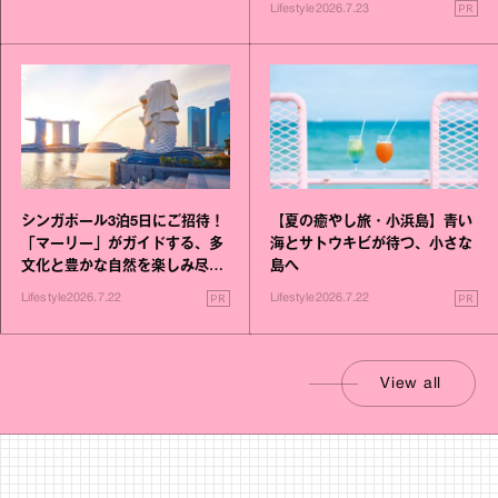
PR
Lifestyle
2026.7.23
シンガポール3泊5日にご招待！
【夏の癒やし旅・小浜島】青い
「マーリー」がガイドする、多
海とサトウキビが待つ、小さな
文化と豊かな自然を楽しみ尽く
島へ
す旅
PR
PR
Lifestyle
2026.7.22
Lifestyle
2026.7.22
View all