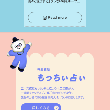
淡々と全うする」ブレない軸をキープし
て。そして夜は、疲れや寂しさから⽢い
⾔葉に流されないよう、⼼にしっかりブ
レーキをかけること。この意識の切り替
Read more
えが、あなたに確かな安⼼感をもたらす
はずです。
毎週更新
五十六謀星もっちぃ先生による十二星座占い。
一週間をポジティブに過ごすためのお告げを、
先生の分身である星座案内人・もっちぃがお届けします。
詳しくみる