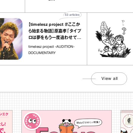
宝物”
ト」
53
articles
【timelesz project ＃ここか
ら始まる物語】原嘉孝「タイプ
ロは夢をもう一度追わせてく
れた場所」
timelesz project -AUDITION-
DOCUMENTARY
View all