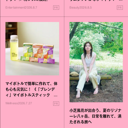
進化！
PR
PR
Entertainment
2026.8.7
Beauty
2026.8.5
マイボトルで簡単に作れて、体
も心も元気に！ 《「ブレンデ
ィ」マイボトルスティック い
いこと毎日》シリーズが誕生
PR
Wellness
2026.7.27
小芝風花が出合う、夏のリゾナ
ーレ八ヶ岳。日常を離れて、満
たされる旅へ