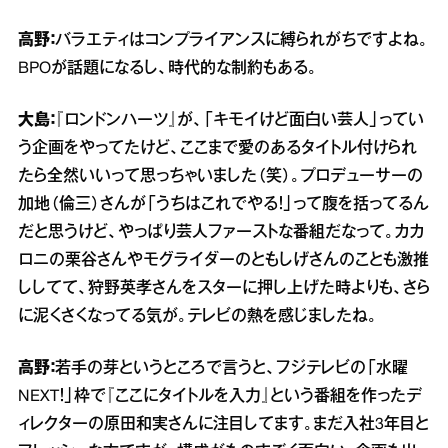
高野：
バラエティはコンプライアンスに縛られがちですよね。
BPOが話題になるし、時代的な制約もある。
大島：
『ロンドンハーツ』が、「キモイけど面白い芸人」ってい
う企画をやってたけど、ここまで愛のあるタイトル付けられ
たら全然いいって思っちゃいました（笑）。プロデューサーの
加地（倫三）さんが「うちはこれでやる！」って腹を括ってるん
だと思うけど、やっぱり芸人ファーストな番組だなって。カカ
ロニの栗谷さんやモグライダーのともしげさんのことも激推
ししてて、狩野英孝さんをスターに押し上げた時よりも、さら
に泥くさくなってる気が。テレビの熱を感じましたね。
高野：
若手の芽というところで言うと、フジテレビの「水曜
NEXT！」枠で『ここにタイトルを入力』という番組を作ったデ
ィレクターの原田和実さんに注目してます。まだ入社3年目と