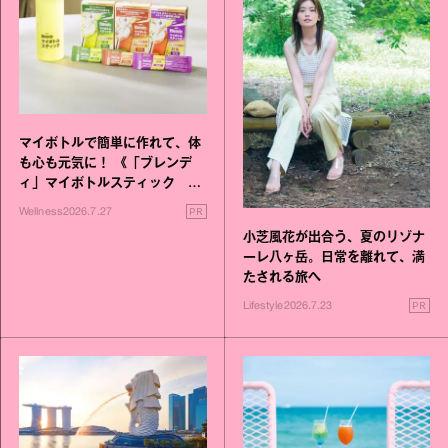
マイボトルで簡単に作れて、体
も心も元気に！ 《「ブレンデ
ィ」マイボトルスティック い
いこと毎日》シリーズが誕生
PR
Wellness
2026.7.27
小芝風花が出合う、夏のリゾナ
ーレ八ヶ岳。日常を離れて、満
たされる旅へ
PR
Lifestyle
2026.7.23