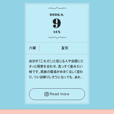
2026
.
8
.
9
SUN
六曜
友引
⾃分が「これだ！」と信じる⼈や⽬標にピ
タッと照準を合わせ、真っすぐ進みたい
時です。周囲の環境がめまぐるしく変わ
り、つい⽬移りしそうになっても、あれこ
れ迷う必要はありません。余計なノイズ
をそっと⼿放し、⽬の前のことに集中しま
しょう。そのブレない決意が、あなたにと
Read more
って有意義で安定した成果を引き寄せま
す。