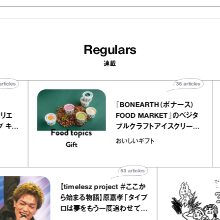
Regulars
連載
40
articles
36
articles
er
『BONEARTH（ボナース）
ー アトリエ
FOOD MARKET』のベジタ
クレープ キャ
ブルクラフトアイスクリーム
か｜chico
｜真野知子の「おいしいギフ
おいしいギフト
”
ト」
53
articles
【timelesz project ＃ここか
ら始まる物語】原嘉孝「タイプ
ロは夢をもう一度追わせてく
れた場所」