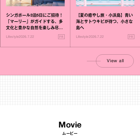
シンガポール3泊5日にご招待！
【夏の癒やし旅・小浜島】青い
「マーリー」がガイドする、多
海とサトウキビが待つ、小さな
文化と豊かな自然を楽しみ尽く
島へ
す旅
PR
PR
Lifestyle
2026.7.22
Lifestyle
2026.7.22
View all
Movie
ムービー