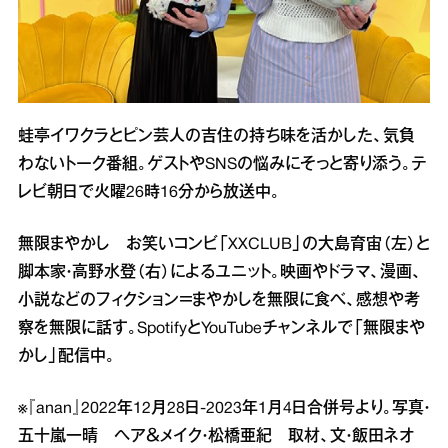
蛙亭イワクラとピン芸人の吉住の持ち味を活かした、気負
わないトーク番組。ゲストやSNSの悩みにそっと寄り添う。テ
レビ朝日で火曜26時16分から放送中。
無限まやかし お笑いコンビ「XXCLUB」の大島育宙（左）と
脚本家・高野水登（右）によるユニット。映画やドラマ、漫画、
小説などのフィクション＝まやかしを無限に食べ、感想や考
察を無限に話す。SpotifyとYouTubeチャンネルで「無限まや
かし」配信中。
※『anan』2022年12月28日‐2023年1月4日合併号より。写真・
五十嵐一晴 ヘア＆メイク・松橋亜紀 取材、文・飯田ネオ