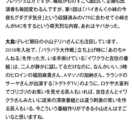
フレッシュな方ですが、構成がものすごく面白い。企画も出
演者も毎回変わるんですが、第1回は「バイきんぐ小峠の今
夜もグダグダ気分」という収録済みのVTRに合わせて小峠さ
んがMCをするという奇天烈な内容。あれはヤバかった。
大島：
テレビ朝日の小山テリハさんにも注目しています。
2016年入社で、「バラバラ大作戦」立ち上げ時に『あのちゃ
んねる』を作った方。いま手掛けている『イワクラと吉住の番
組』は、二人が静かに話してるだけなのに、なんかいい。3時
のヒロインの福田麻貴さん、Aマッソの加納さん、ラランドの
サーヤさんが出演する『トゲトゲTV』のように、ロケや大喜利
でゴリゴリのお笑いを見せる芸人もいれば、吉住さんとイワ
クラさんみたいに従来の深夜番組とは違う刺激の笑いを作
る芸人もいる。今こういう番組作りができる小山さんはすご
いなと思いますね。