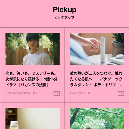
Pickup
ピックアップ
恋も、笑いも、ミステリーも。
彼の想いが二人をつなぐ。触れ
次が気になり続ける！ 1話15分
たくなる肌へ──パナソニック
ドラマ『バカンスの法則』
ラムダッシュ ボディトリマーが
進化！
PR
PR
Entertainment
2026.8.7
Beauty
2026.8.5