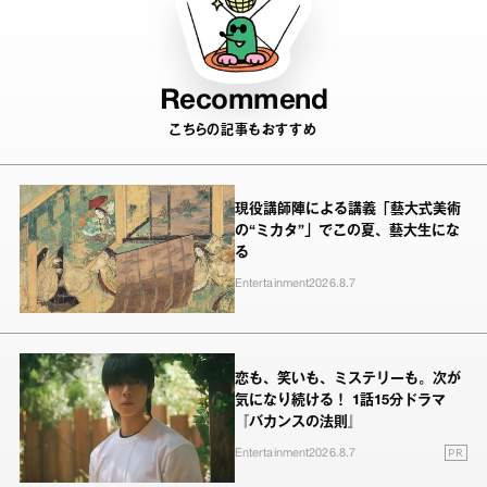
Recommend
こちらの記事もおすすめ
現役講師陣による講義「藝大式美術
の“ミカタ”」でこの夏、藝大生にな
る
Entertainment
2026.8.7
恋も、笑いも、ミステリーも。次が
気になり続ける！ 1話15分ドラマ
『バカンスの法則』
PR
Entertainment
2026.8.7