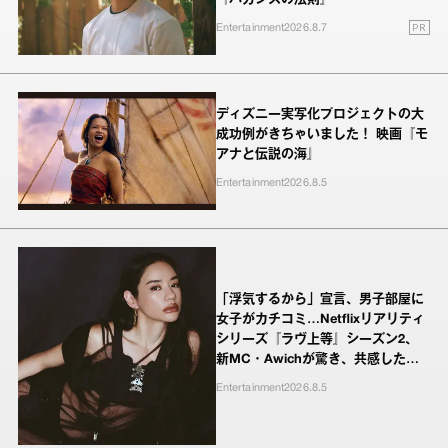
PR
Entertainment
2026.8.7
ディズニー実写化プロジェクトの大
成功例がきちゃいました！ 映画『モ
アナと伝説の海』
Entertainment
2026.8.5
「浮気するから」宣言、男子部屋に
女子がカチコミ…Netflixリアリティ
シリーズ『ラヴ上等』シーズン2、
新MC・Awichが驚き、共感したヤ
ンキーたちの本気の恋模様
Entertainment
2026.8.5