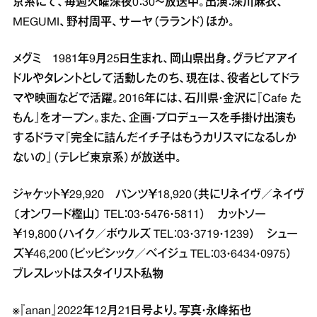
京系にて、毎週火曜深夜0：30～放送中。出演：深川麻衣、
MEGUMI、野村周平、サーヤ（ラランド）ほか。
メグミ 1981年9月25日生まれ、岡山県出身。グラビアアイ
ドルやタレントとして活動したのち、現在は、役者としてドラ
マや映画などで活躍。2016年には、石川県・金沢に『Cafe た
もん』をオープン。また、企画・プロデュースを手掛け出演も
するドラマ『完全に詰んだイチ子はもうカリスマになるしか
ないの』（テレビ東京系）が放送中。
ジャケット￥29,920 パンツ￥18,920（共にリネイヴ／ネイヴ
〔オンワード樫山〕 TEL：03・5476・5811） カットソー
￥19,800（ハイク／ボウルズ TEL：03・3719・1239） シュー
ズ￥46,200（ピッピシック／ベイジュ TEL：03・6434・0975）
ブレスレットはスタイリスト私物
※『anan』2022年12月21日号より。写真・永峰拓也