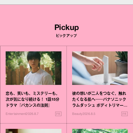
Pickup
ピックアップ
恋も、笑いも、ミステリーも。
彼の想いが二人をつなぐ。触れ
次が気になり続ける！ 1話15分
たくなる肌へ──パナソニック
ドラマ『バカンスの法則』
ラムダッシュ ボディトリマーが
進化！
PR
PR
Entertainment
2026.8.7
Beauty
2026.8.5