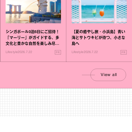
シンガポール3泊5日にご招待！
【夏の癒やし旅・小浜島】青い
「マーリー」がガイドする、多
海とサトウキビが待つ、小さな
文化と豊かな自然を楽しみ尽く
島へ
す旅
PR
PR
Lifestyle
2026.7.22
Lifestyle
2026.7.22
View all