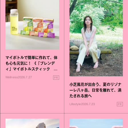
マイボトルで簡単に作れて、体
も心も元気に！ 《「ブレンデ
ィ」マイボトルスティック い
いこと毎日》シリーズが誕生
PR
Wellness
2026.7.27
小芝風花が出合う、夏のリゾナ
ーレ八ヶ岳。日常を離れて、満
たされる旅へ
PR
Lifestyle
2026.7.23