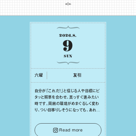
2026
.
8
.
9
SUN
六曜
友引
⾃分が「これだ！」と信じる⼈や⽬標にピ
タッと照準を合わせ、真っすぐ進みたい
時です。周囲の環境がめまぐるしく変わ
り、つい⽬移りしそうになっても、あれこ
れ迷う必要はありません。余計なノイズ
をそっと⼿放し、⽬の前のことに集中しま
しょう。そのブレない決意が、あなたにと
Read more
って有意義で安定した成果を引き寄せま