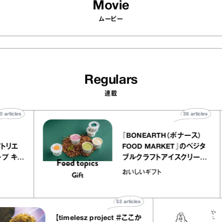
Movie
ムービー
Regulars
連載
40
articles
36
arti
elier
『BONEARTH（ボナース
アリー アトリエ
FOOD MARKET』のベ
ルクレープ キャ
ブルクラフトアイスクリ
ほか｜chico
｜真野知子の「おいしい
おいしいギフト
宝物”
ト」
53
articles
【timelesz project ＃ここか