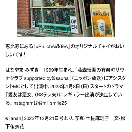
恵比寿にある『uRn. chAi＆TeA』のオリジナルチャイがおい
しいです！
はなやま・みずき 1999年生まれ。『藤森慎吾の有楽町サウ
ナクラブ supported by＆sauna』（ニッポン放送）にアシスタ
ントMCとして出演中。2023年1月8日（日）スタートのドラマ
『親友は悪女』（BSテレ東）にレギュラー出演が決定してい
る。Instagramは＠mi_smile25
※『anan』2022年12月21日号より。写真・土佐麻理子 文・松
下侑衣花