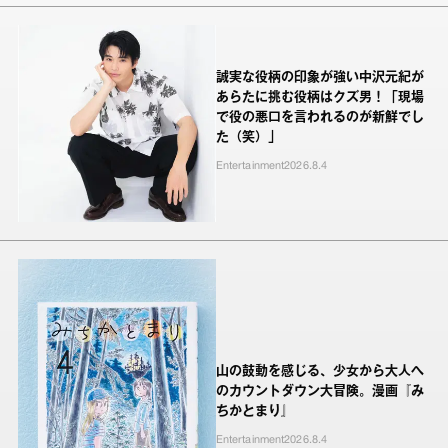
誠実な役柄の印象が強い中沢元紀が
あらたに挑む役柄はクズ男！「現場
で役の悪口を言われるのが新鮮でし
た（笑）」
Entertainment
2026.8.4
山の鼓動を感じる、少女から大人へ
のカウントダウン大冒険。漫画『み
ちかとまり』
Entertainment
2026.8.4