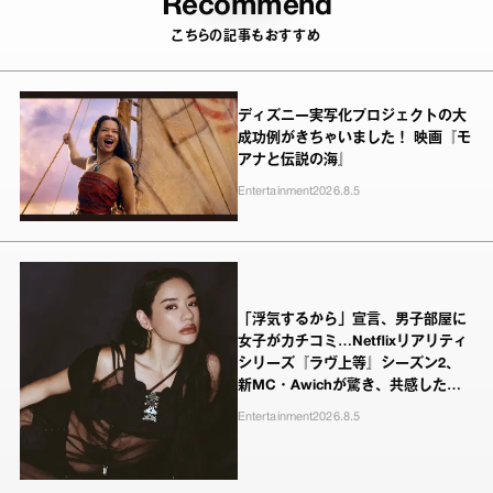
Recommend
こちらの記事もおすすめ
ディズニー実写化プロジェクトの大
成功例がきちゃいました！ 映画『モ
アナと伝説の海』
Entertainment
2026.8.5
「浮気するから」宣言、男子部屋に
女子がカチコミ…Netflixリアリティ
シリーズ『ラヴ上等』シーズン2、
新MC・Awichが驚き、共感したヤ
ンキーたちの本気の恋模様
Entertainment
2026.8.5