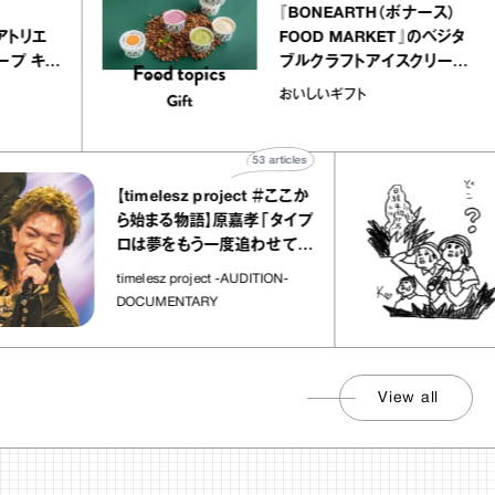
telier
『BONEARTH（ボナース
アリー アトリエ
FOOD MARKET』のベ
ミルクレープ キャ
ブルクラフトアイスクリ
ユほか｜chico
｜真野知子の「おいしい
おいしいギフト
宝物”
ト」
53
articles
【timelesz project ＃ここか
ら始まる物語】原嘉孝「タイプ
ロは夢をもう一度追わせてく
れた場所」
timelesz project -AUDITION-
DOCUMENTARY
View all