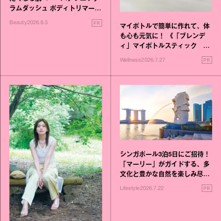
ラムダッシュ ボディトリマーが
進化！
PR
Beauty
2026.8.5
マイボトルで簡単に作れて、体
も心も元気に！ 《「ブレンデ
ィ」マイボトルスティック い
いこと毎日》シリーズが誕生
PR
Wellness
2026.7.27
シンガポール3泊5日にご招待！
「マーリー」がガイドする、多
文化と豊かな自然を楽しみ尽く
す旅
PR
Lifestyle
2026.7.22