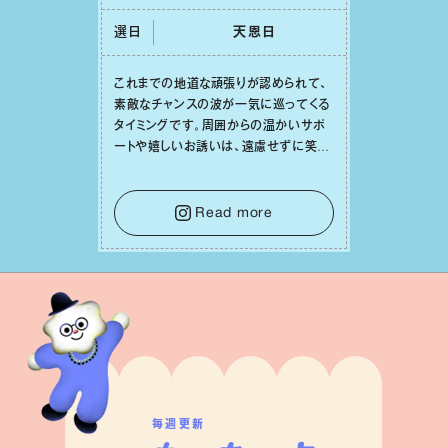
選日
天恩⽇
これまでの地道な頑張りが認められて、
素敵なチャンスの波が⼀気に巡ってくる
タイミングです。周囲からの温かいサポ
ートや嬉しいお誘いは、遠慮せずに笑顔
で受け取りましょう。みんなと⼀緒に幸
せになっていくイメージを持って⼀歩を
踏み出して。⼀⼈⼀⼈の良いところが混
Read more
ざり合い、ハッピーな未来が形作られて
いきます。
毎週更新