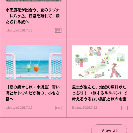
小芝風花が出合う、夏のリゾナ
ーレ八ヶ岳。日常を離れて、満
たされる旅へ
PR
Lifestyle
2026.7.23
【夏の癒やし旅・小浜島】青い
風土が生んだ、地域の原料がた
海とサトウキビが待つ、小さな
っぷり！ 〈旅するルルルン〉で
島へ
叶えるうるおい美肌と旅の余韻
PR
PR
Lifestyle
2026.7.22
Beauty
2026.7.22
View all