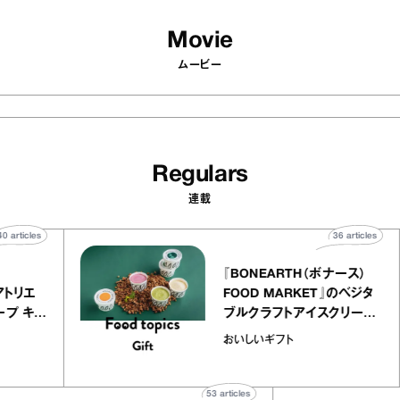
Movie
ムービー
Regulars
連載
40
articles
36
arti
elier
『BONEARTH（ボナース
アリー アトリエ
FOOD MARKET』のベ
ルクレープ キャ
ブルクラフトアイスクリ
ほか｜chico
｜真野知子の「おいしい
おいしいギフト
宝物”
ト」
53
articles