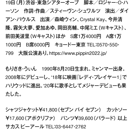
19日（月）渋谷・東急シアターオーブ 脚本／ロジャー・O・ハ
ーソン 作詞・作曲／スティーヴン・シュワルツ 演出／ダイ
アン・パウルス 出演／森崎ウィン、Crystal Kay、今井清
隆、霧矢大夢、愛加あゆ、岡田亮輔、中尾ミエ（Wキャスト）、
前田美波里（Wキャスト）ほか S席1万4000円 A席1万
1000円 B席6000円 キョードー東京 TEL：0570・550・
799 大阪公演あり。
https://www.pippin2022.jp/
もりさき・うぃん 1990年8月20日生まれ、ミャンマー出身。
2008年にデビューし、‘18年に映画『レディ・プレイヤー1』で
ハリウッドに進出。‘20年に歌手としてメジャーデビューも果
たした。
シャツジャケット￥41,800（セブン バイ セブン） カットソー
￥17,600（アポクリファ） パンツ￥39,600（バラード） 以上
サカス ピーアール TEL：03・6447・2762