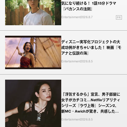
気になり続ける！ 1話15分ドラマ
『バカンスの法則』
PR
Entertainment
2026.8.7
ディズニー実写化プロジェクトの大
成功例がきちゃいました！ 映画『モ
アナと伝説の海』
Entertainment
2026.8.5
「浮気するから」宣言、男子部屋に
女子がカチコミ…Netflixリアリティ
シリーズ『ラヴ上等』シーズン2、
新MC・Awichが驚き、共感したヤ
ンキーたちの本気の恋模様
Entertainment
2026.8.5