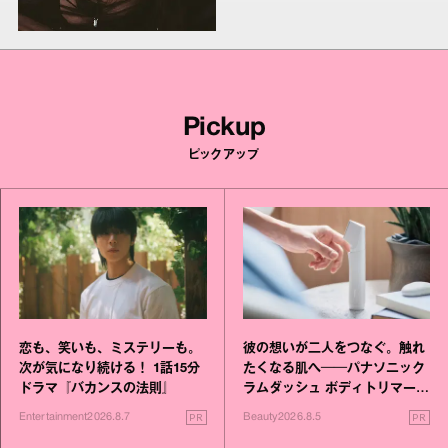
Pickup
ピックアップ
恋も、笑いも、ミステリーも。
彼の想いが二人をつなぐ。触れ
次が気になり続ける！ 1話15分
たくなる肌へ──パナソニック
ドラマ『バカンスの法則』
ラムダッシュ ボディトリマーが
進化！
PR
PR
Entertainment
2026.8.7
Beauty
2026.8.5