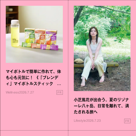
マイボトルで簡単に作れて、体
も心も元気に！ 《「ブレンデ
ィ」マイボトルスティック い
いこと毎日》シリーズが誕生
PR
Wellness
2026.7.27
小芝風花が出合う、夏のリゾナ
ーレ八ヶ岳。日常を離れて、満
たされる旅へ
PR
Lifestyle
2026.7.23