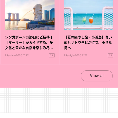
シンガポール3泊5日にご招待！
【夏の癒やし旅・小浜島】青い
「マーリー」がガイドする、多
海とサトウキビが待つ、小さな
文化と豊かな自然を楽しみ尽く
島へ
す旅
PR
PR
Lifestyle
2026.7.22
Lifestyle
2026.7.22
View all