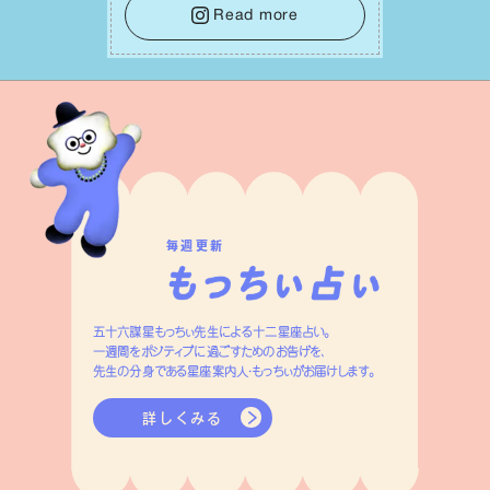
しょう。そのブレない決意が、あなたにと
Read more
って有意義で安定した成果を引き寄せま
す。
毎週更新
五十六謀星もっちぃ先生による十二星座占い。
一週間をポジティブに過ごすためのお告げを、
先生の分身である星座案内人・もっちぃがお届けします。
詳しくみる