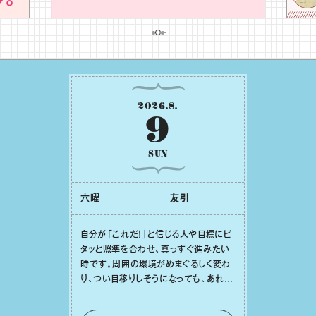
2026
.
8
.
9
SUN
六曜
友引
⾃分が「これだ！」と信じる⼈や⽬標にピ
タッと照準を合わせ、真っすぐ進みたい
時です。周囲の環境がめまぐるしく変わ
り、つい⽬移りしそうになっても、あれこ
れ迷う必要はありません。余計なノイズ
をそっと⼿放し、⽬の前のことに集中しま