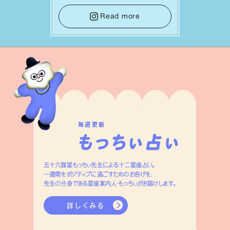
をそっと⼿放し、⽬の前のことに集中しま
しょう。そのブレない決意が、あなたにと
Read more
って有意義で安定した成果を引き寄せま
す。
毎週更新
五十六謀星もっちぃ先生による十二星座占い。
一週間をポジティブに過ごすためのお告げを、
先生の分身である星座案内人・もっちぃがお届けします。
詳しくみる