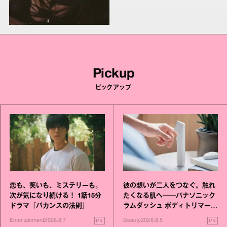
Pickup
ピックアップ
恋も、笑いも、ミステリーも。
彼の想いが二人をつなぐ。触れ
次が気になり続ける！ 1話15分
たくなる肌へ──パナソニック
ドラマ『バカンスの法則』
ラムダッシュ ボディトリマーが
進化！
PR
PR
Entertainment
2026.8.7
Beauty
2026.8.5