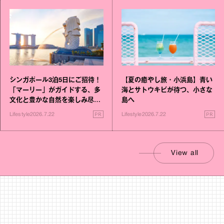
シンガポール3泊5日にご招待！
【夏の癒やし旅・小浜島】青い
「マーリー」がガイドする、多
海とサトウキビが待つ、小さな
文化と豊かな自然を楽しみ尽く
島へ
す旅
PR
PR
Lifestyle
2026.7.22
Lifestyle
2026.7.22
View all