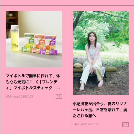
マイボトルで簡単に作れて、体
も心も元気に！ 《「ブレンデ
ィ」マイボトルスティック い
いこと毎日》シリーズが誕生
PR
Wellness
2026.7.27
小芝風花が出合う、夏のリゾナ
ーレ八ヶ岳。日常を離れて、満
たされる旅へ
PR
Lifestyle
2026.7.23