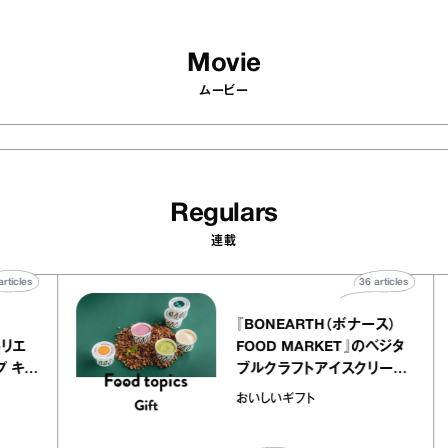
Movie
ムービー
Regulars
連載
40
articles
36
articles
r
『BONEARTH（ボナース）
 アトリエ
FOOD MARKET』のベジタ
レープ キャ
ブルクラフトアイスクリーム
｜chico
｜真野知子の「おいしいギフ
おいしいギフト
ト」