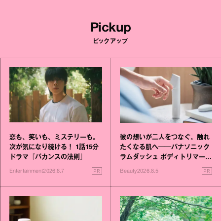
Pickup
ピックアップ
恋も、笑いも、ミステリーも。
彼の想いが二人をつなぐ。触れ
次が気になり続ける！ 1話15分
たくなる肌へ──パナソニック
ドラマ『バカンスの法則』
ラムダッシュ ボディトリマーが
進化！
PR
PR
Entertainment
2026.8.7
Beauty
2026.8.5