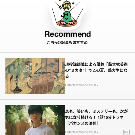
Recommend
こちらの記事もおすすめ
現役講師陣による講義「藝大式美術
の“ミカタ”」でこの夏、藝大生にな
る
Entertainment
2026.8.7
恋も、笑いも、ミステリーも。次が
気になり続ける！ 1話15分ドラマ
『バカンスの法則』
PR
Entertainment
2026.8.7