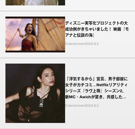
ディズニー実写化プロジェクトの大
成功例がきちゃいました！ 映画『モ
アナと伝説の海』
Entertainment
2026.8.5
「浮気するから」宣言、男子部屋に
女子がカチコミ…Netflixリアリティ
シリーズ『ラヴ上等』シーズン2、
新MC・Awichが驚き、共感したヤ
ンキーたちの本気の恋模様
Entertainment
2026.8.5