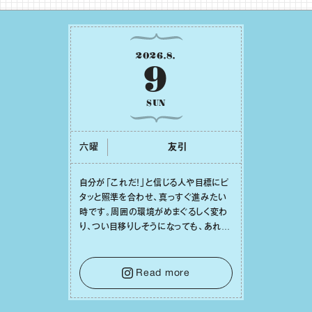
2026
.
8
.
9
SUN
六曜
友引
⾃分が「これだ！」と信じる⼈や⽬標にピ
タッと照準を合わせ、真っすぐ進みたい
時です。周囲の環境がめまぐるしく変わ
り、つい⽬移りしそうになっても、あれこ
れ迷う必要はありません。余計なノイズ
をそっと⼿放し、⽬の前のことに集中しま
しょう。そのブレない決意が、あなたにと
Read more
って有意義で安定した成果を引き寄せま
す。