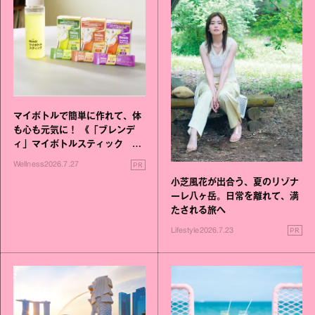
マイボトルで簡単に作れて、体
も心も元気に！ 《「ブレンデ
ィ」マイボトルスティック い
いこと毎日》シリーズが誕生
PR
Wellness
2026.7.27
小芝風花が出合う、夏のリゾナ
ーレ八ヶ岳。日常を離れて、満
たされる旅へ
PR
Lifestyle
2026.7.23