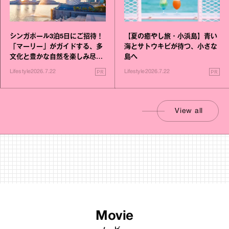
シンガポール3泊5日にご招待！
【夏の癒やし旅・小浜島】青い
「マーリー」がガイドする、多
海とサトウキビが待つ、小さな
文化と豊かな自然を楽しみ尽く
島へ
す旅
PR
PR
Lifestyle
2026.7.22
Lifestyle
2026.7.22
View all
Movie