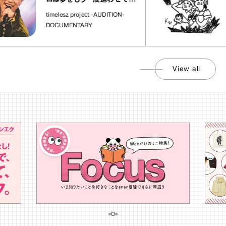
れた場所」
社会
timelesz project -AUDITION-
DOCUMENTARY
View all