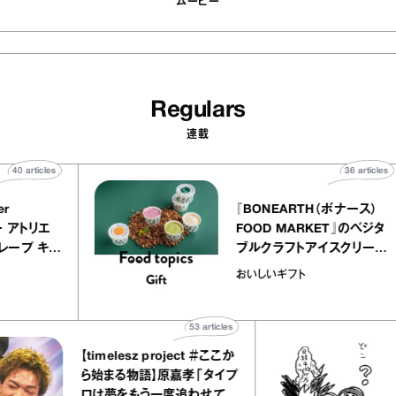
ムービー
Regulars
連載
40
articles
36
 atelier
『BONEARTH（ボナ
イクアリー アトリエ
FOOD MARKET』の
のミルクレープ キャ
ブルクラフトアイスク
ーユほか｜chico
｜真野知子の「おいし
物
おいしいギフト
な宝物”
ト」
53
articles
【timelesz project ＃ここか
「
ら始まる物語】原嘉孝「タイプ
さ
ロは夢をもう一度追わせてく