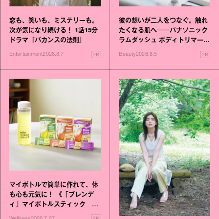
恋も、笑いも、ミステリーも。
彼の想いが二人をつなぐ。触れ
次が気になり続ける！ 1話15分
たくなる肌へ──パナソニック
ドラマ『バカンスの法則』
ラムダッシュ ボディトリマーが
進化！
PR
PR
Entertainment
2026.8.7
Beauty
2026.8.5
マイボトルで簡単に作れて、体
も心も元気に！ 《「ブレンデ
ィ」マイボトルスティック い
いこと毎日》シリーズが誕生
PR
Wellness
2026.7.27