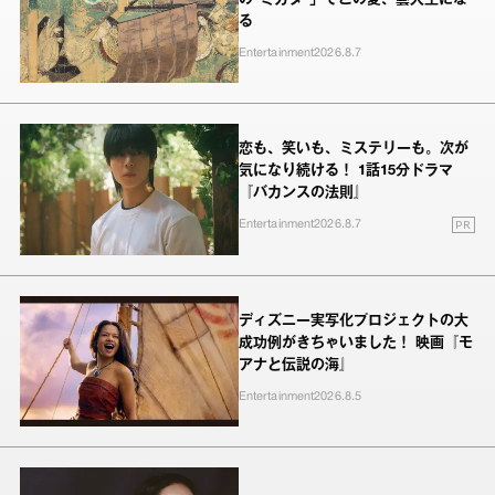
る
Entertainment
2026.8.7
恋も、笑いも、ミステリーも。次が
気になり続ける！ 1話15分ドラマ
『バカンスの法則』
PR
Entertainment
2026.8.7
ディズニー実写化プロジェクトの大
成功例がきちゃいました！ 映画『モ
アナと伝説の海』
Entertainment
2026.8.5