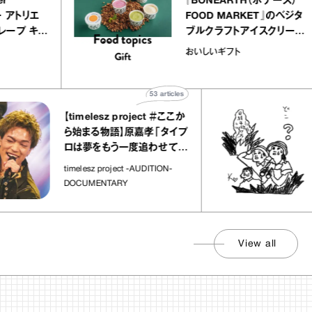
atelier
『BONEARTH（ボナー
クアリー アトリエ
FOOD MARKET』の
ミルクレープ キャ
ブルクラフトアイスクリ
ユほか｜chico
｜真野知子の「おいし
おいしいギフト
な宝物”
ト」
53
articles
【timelesz project ＃ここか
「
ら始まる物語】原嘉孝「タイプ
さ
ロは夢をもう一度追わせてく
れた場所」
社
timelesz project -AUDITION-
DOCUMENTARY
View all