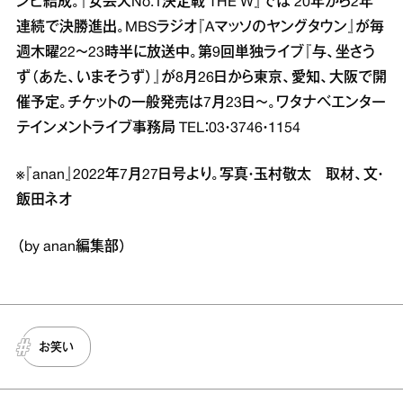
ンビ結成。『女芸人No.1決定戦 THE W』では’20年から2年
連続で決勝進出。MBSラジオ『Aマッソのヤングタウン』が毎
週木曜22～23時半に放送中。第9回単独ライブ『与、坐さう
ず（あた、いまそうず）』が8月26日から東京、愛知、大阪で開
催予定。チケットの一般発売は7月23日～。ワタナベエンター
テインメントライブ事務局 TEL：03・3746・1154
※『anan』2022年7月27日号より。写真・玉村敬太 取材、文・
飯田ネオ
（by anan編集部）
お笑い