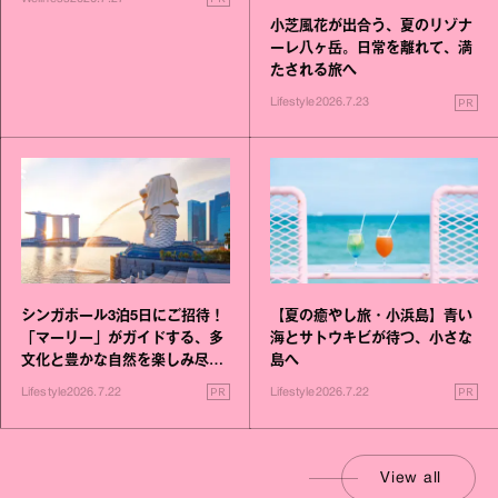
小芝風花が出合う、夏のリゾナ
ーレ八ヶ岳。日常を離れて、満
たされる旅へ
PR
Lifestyle
2026.7.23
シンガポール3泊5日にご招待！
【夏の癒やし旅・小浜島】青い
「マーリー」がガイドする、多
海とサトウキビが待つ、小さな
文化と豊かな自然を楽しみ尽く
島へ
す旅
PR
PR
Lifestyle
2026.7.22
Lifestyle
2026.7.22
View all