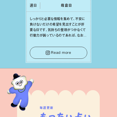
選日
⺟倉⽇
しっかりと必要な情報を集めて、不安に
負けないだけの希望を⾒出すことが肝
要な⽇です。気持ちの整理がつかなくて
⾏動⼒が鈍っているのであれば、なおさ
ら判断材料を揃えることが積極的な⼀歩
を踏み出すのに役⽴つはず。また、広い
意味での「癒し」や「治療」が必要な⽇で
Read more
もあり、特に⼈間関係の改善は課題の⼀
つです。
毎週更新