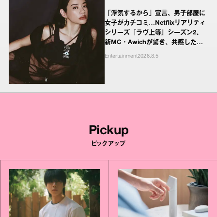
「浮気するから」宣言、男子部屋に
女子がカチコミ…Netflixリアリティ
シリーズ『ラヴ上等』シーズン2、
新MC・Awichが驚き、共感したヤ
ンキーたちの本気の恋模様
Entertainment
2026.8.5
Pickup
ピックアップ