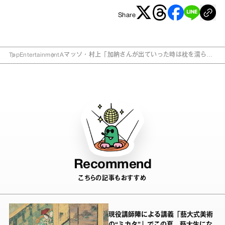
Share
Top
Entertainment
Aマッソ・村上「加納さんが出ていった時は枕を濡らし
ました」 23年来の仲良しの秘訣
Recommend
こちらの記事もおすすめ
現役講師陣による講義「藝大式美術
の“ミカタ”」でこの夏、藝大生にな