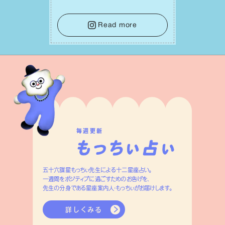
ら判断材料を揃えることが積極的な⼀歩
を踏み出すのに役⽴つはず。また、広い
意味での「癒し」や「治療」が必要な⽇で
Read more
もあり、特に⼈間関係の改善は課題の⼀
つです。
毎週更新
五十六謀星もっちぃ先生による十二星座占い。
一週間をポジティブに過ごすためのお告げを、
先生の分身である星座案内人・もっちぃがお届けします。
詳しくみる