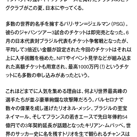
グクラブがこの夏、日本にやってくる。
多数の世界的名手を擁するパリ・サン＝ジェルマン（PSG）。
彼らのジャパンツアー3試合のチケットは即完売となった。6
月の日本代表対ブラジル代表もチケット争奪戦となったが、
平均して3倍近い金額が設定された今回のチケットはそれ以
上に入手困難を極めた。NFTやイベント見学などが組み込ま
れた高額チケットも用意され、最高1000万円（！）というチケ
ットにも多数の申し込みがあったという。
これほどまでに人気を集める理由は、何より世界最高峰の
選手たちが並ぶ豪華絢爛な攻撃陣だろう。バルセロナで
数々の偉業を成し遂げたリオネル・メッシ、ブラジルの至宝
ネイマール、そしてフランスの若きエースで先日年俸約54
億円での3年契約延長が話題となったキリアン・ムバッペ。世
界のサッカー史に名を残すトリオを生で観られるチャンスは