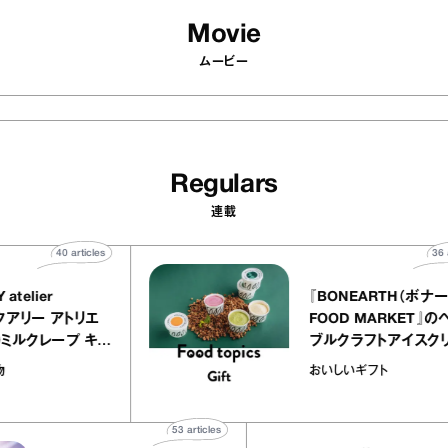
Movie
ムービー
Regulars
連載
40
articles
EQUALLY atelier
『BONEAR
NOLE（イクアリー アトリエ
FOOD MA
ノーレ）』のミルクレープ キャ
ブルクラフト
ラメルバニーユほか｜chico
｜真野知子
お菓子な宝物
おいしいギフト
の“お菓子な宝物”
ト」
53
articles