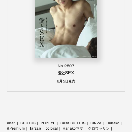
No.2507
愛とSEX
8月5日
発売
anan
BRUTUS
POPEYE
Casa BRUTUS
GINZA
Hanako
&Premium
Tarzan
colocal
Hanakoママ
クロワッサン