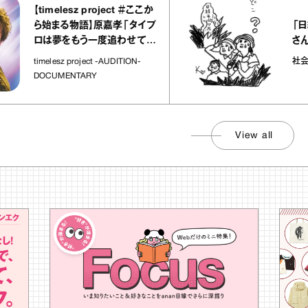
timelesz project ＃ここか
「日経平均7
ら始まる物語】原嘉孝「タイプ
さんが解説
ロは夢をもう一度追わせてく
れた場所」
社会のじかん
imelesz project -AUDITION-
OCUMENTARY
View all