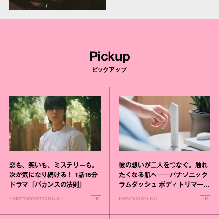
Pickup
ピックアップ
恋も、笑いも、ミステリーも。
彼の想いが二人をつなぐ。触れ
次が気になり続ける！ 1話15分
たくなる肌へ──パナソニック
ドラマ『バカンスの法則』
ラムダッシュ ボディトリマーが
進化！
PR
PR
Entertainment
2026.8.7
Beauty
2026.8.5