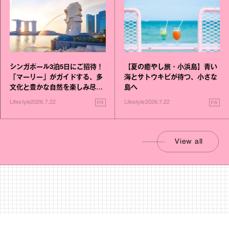
シンガポール3泊5日にご招待！
【夏の癒やし旅・小浜島】青い
「マーリー」がガイドする、多
海とサトウキビが待つ、小さな
文化と豊かな自然を楽しみ尽く
島へ
す旅
PR
PR
Lifestyle
2026.7.22
Lifestyle
2026.7.22
View all