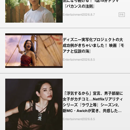
気になり続ける！ 1話15分ドラマ
『バカンスの法則』
PR
Entertainment
2026.8.7
ディズニー実写化プロジェクトの大
成功例がきちゃいました！ 映画『モ
アナと伝説の海』
Entertainment
2026.8.5
「浮気するから」宣言、男子部屋に
女子がカチコミ…Netflixリアリティ
シリーズ『ラヴ上等』シーズン2、
新MC・Awichが驚き、共感したヤ
ンキーたちの本気の恋模様
Entertainment
2026.8.5