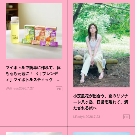
マイボトルで簡単に作れて、体
も心も元気に！ 《「ブレンデ
ィ」マイボトルスティック い
いこと毎日》シリーズが誕生
PR
Wellness
2026.7.27
小芝風花が出合う、夏のリゾナ
ーレ八ヶ岳。日常を離れて、満
たされる旅へ
PR
Lifestyle
2026.7.23