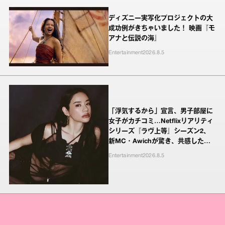
ディズニー実写化プロジェクトの大
成功例がきちゃいました！ 映画『モ
アナと伝説の海』
Entertainment
2026.8.5
「浮気するから」宣言、男子部屋に
女子がカチコミ…Netflixリアリティ
シリーズ『ラヴ上等』シーズン2、
新MC・Awichが驚き、共感したヤ
ンキーたちの本気の恋模様
Entertainment
2026.8.5