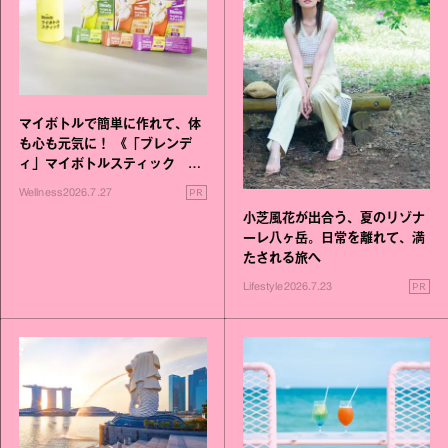
マイボトルで簡単に作れて、体
も心も元気に！ 《「ブレンデ
ィ」マイボトルスティック い
いこと毎日》シリーズが誕生
PR
Wellness
2026.7.27
小芝風花が出合う、夏のリゾナ
ーレ八ヶ岳。日常を離れて、満
たされる旅へ
PR
Lifestyle
2026.7.23