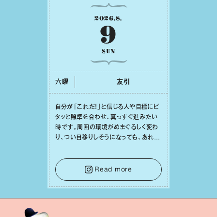
2026
.
8
.
9
SUN
六曜
友引
⾃分が「これだ！」と信じる⼈や⽬標にピ
タッと照準を合わせ、真っすぐ進みたい
時です。周囲の環境がめまぐるしく変わ
り、つい⽬移りしそうになっても、あれこ
れ迷う必要はありません。余計なノイズ
をそっと⼿放し、⽬の前のことに集中しま
しょう。そのブレない決意が、あなたにと
Read more
って有意義で安定した成果を引き寄せま
す。