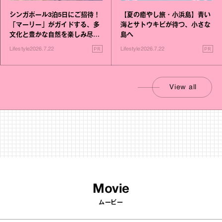
シンガポール3泊5日にご招待！
【夏の癒やし旅・小浜島】青い
「マーリー」がガイドする、多
海とサトウキビが待つ、小さな
文化と豊かな自然を楽しみ尽く
島へ
す旅
PR
PR
Lifestyle
2026.7.22
Lifestyle
2026.7.22
View all
Movie
ムービー