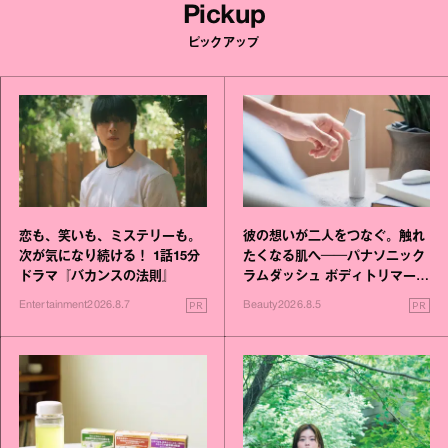
Pickup
ピックアップ
恋も、笑いも、ミステリーも。
彼の想いが二人をつなぐ。触れ
次が気になり続ける！ 1話15分
たくなる肌へ──パナソニック
ドラマ『バカンスの法則』
ラムダッシュ ボディトリマーが
進化！
PR
PR
Entertainment
2026.8.7
Beauty
2026.8.5