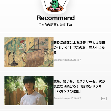
Recommend
こちらの記事もおすすめ
現役講師陣による講義「藝大式美術
の“ミカタ”」でこの夏、藝大生にな
る
Entertainment
2026.8.7
恋も、笑いも、ミステリーも。次が
気になり続ける！ 1話15分ドラマ
『バカンスの法則』
PR
Entertainment
2026.8.7