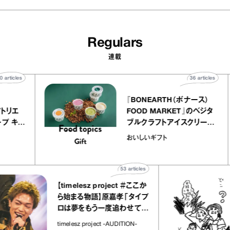
Regulars
連載
40
articles
36
art
telier
『BONEARTH（ボナース
アリー アトリエ
FOOD MARKET』のベ
ミルクレープ キャ
ブルクラフトアイスクリ
ユほか｜chico
｜真野知子の「おいしい
おいしいギフト
宝物”
ト」
53
articles
【timelesz project ＃ここか
ら始まる物語】原嘉孝「タイプ
ロは夢をもう一度追わせてく
れた場所」
timelesz project -AUDITION-