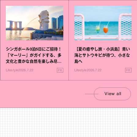
シンガポール3泊5日にご招待！
【夏の癒やし旅・小浜島】青い
「マーリー」がガイドする、多
海とサトウキビが待つ、小さな
文化と豊かな自然を楽しみ尽く
島へ
す旅
PR
PR
Lifestyle
2026.7.22
Lifestyle
2026.7.22
View all