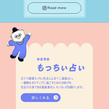
をそっと⼿放し、⽬の前のことに集中しま
しょう。そのブレない決意が、あなたにと
Read more
って有意義で安定した成果を引き寄せま
す。
毎週更新
五十六謀星もっちぃ先生による十二星座占い。
一週間をポジティブに過ごすためのお告げを、
先生の分身である星座案内人・もっちぃがお届けします。
詳しくみる