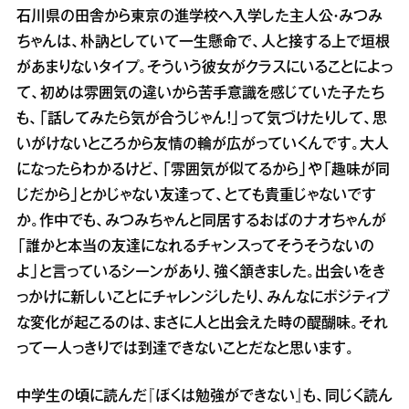
石川県の田舎から東京の進学校へ入学した主人公・みつみ
ちゃんは、朴訥としていて一生懸命で、人と接する上で垣根
があまりないタイプ。そういう彼女がクラスにいることによっ
て、初めは雰囲気の違いから苦手意識を感じていた子たち
も、「話してみたら気が合うじゃん！」って気づけたりして、思
いがけないところから友情の輪が広がっていくんです。大人
になったらわかるけど、「雰囲気が似てるから」や「趣味が同
じだから」とかじゃない友達って、とても貴重じゃないです
か。作中でも、みつみちゃんと同居するおばのナオちゃんが
「誰かと本当の友達になれるチャンスってそうそうないの
よ」と言っているシーンがあり、強く頷きました。出会いをき
っかけに新しいことにチャレンジしたり、みんなにポジティブ
な変化が起こるのは、まさに人と出会えた時の醍醐味。それ
って一人っきりでは到達できないことだなと思います。
中学生の頃に読んだ『ぼくは勉強ができない』も、同じく読ん