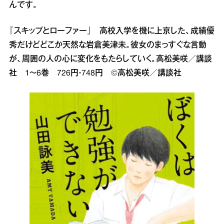
んです。
『スキップとローファー』 高校入学を機に上京した、成績優
秀だけどどこか天然な岩倉美津未。彼女のまっすぐな言動
が、周囲の人の心に変化をもたらしていく。高松美咲／講談
社 1～6巻 726円・748円 ©高松美咲／講談社