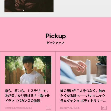
Pickup
ピックアップ
恋も、笑いも、ミステリーも。
彼の想いが二人をつなぐ。触れ
次が気になり続ける！ 1話15分
たくなる肌へ──パナソニック
ドラマ『バカンスの法則』
ラムダッシュ ボディトリマーが
進化！
PR
PR
Entertainment
2026.8.7
Beauty
2026.8.5