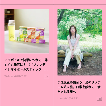
マイボトルで簡単に作れて、体
も心も元気に！ 《「ブレンデ
ィ」マイボトルスティック い
いこと毎日》シリーズが誕生
PR
Wellness
2026.7.27
小芝風花が出合う、夏のリゾナ
ーレ八ヶ岳。日常を離れて、満
たされる旅へ
PR
Lifestyle
2026.7.23