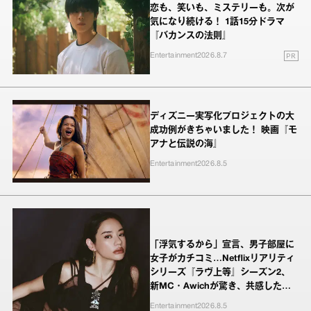
恋も、笑いも、ミステリーも。次が
気になり続ける！ 1話15分ドラマ
『バカンスの法則』
PR
Entertainment
2026.8.7
ディズニー実写化プロジェクトの大
成功例がきちゃいました！ 映画『モ
アナと伝説の海』
Entertainment
2026.8.5
「浮気するから」宣言、男子部屋に
女子がカチコミ…Netflixリアリティ
シリーズ『ラヴ上等』シーズン2、
新MC・Awichが驚き、共感したヤ
ンキーたちの本気の恋模様
Entertainment
2026.8.5