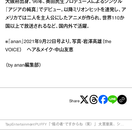
大阪府出身。'96年、奥田民生プロデュースによるシングル
『アジアの純真』でデビュー。以降ミリオンヒットを連発し、ア
メリカでは二人を主人公にしたアニメが作られ、世界110か
国以上で放送されるなど、国内外で活躍。
※『anan』2021年9月22日号より。写真・岩澤高雄（the
VOICE） ヘア＆メイク・中山友恵
（by anan編集部）
Share
Top
Entertainment
PUFFY「“陰の者”ですからね（笑）」 大貫亜美、シル