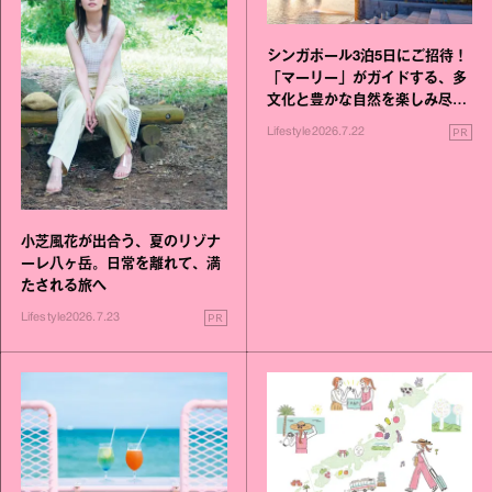
シンガポール3泊5日にご招待！
「マーリー」がガイドする、多
文化と豊かな自然を楽しみ尽く
す旅
PR
Lifestyle
2026.7.22
小芝風花が出合う、夏のリゾナ
ーレ八ヶ岳。日常を離れて、満
たされる旅へ
PR
Lifestyle
2026.7.23