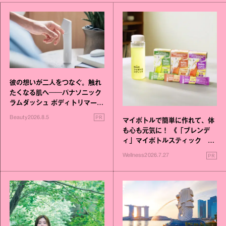
彼の想いが二人をつなぐ。触れ
たくなる肌へ──パナソニック
ラムダッシュ ボディトリマーが
進化！
PR
Beauty
2026.8.5
マイボトルで簡単に作れて、体
も心も元気に！ 《「ブレンデ
ィ」マイボトルスティック い
いこと毎日》シリーズが誕生
PR
Wellness
2026.7.27