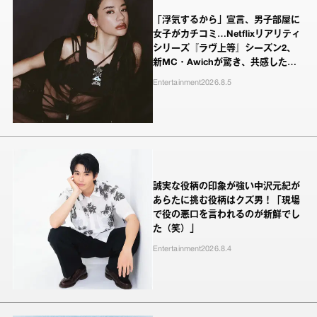
「浮気するから」宣言、男子部屋に
女子がカチコミ…Netflixリアリティ
シリーズ『ラヴ上等』シーズン2、
新MC・Awichが驚き、共感したヤ
ンキーたちの本気の恋模様
Entertainment
2026.8.5
誠実な役柄の印象が強い中沢元紀が
あらたに挑む役柄はクズ男！「現場
で役の悪口を言われるのが新鮮でし
た（笑）」
Entertainment
2026.8.4