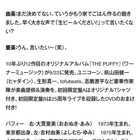
由美：
まだ決めてない。ていうかもう家でごはん作るの飽き
ました。早く大きな声で「生ビールください！」って言いたくな
い？
亜美：
うん、言いたい～（笑）。
10年ぶり12作目のオリジナルアルバム『THE PUFFY』（ワー
ナーミュージック）が9/22に発売。ユニコーン、前山田健一
（ヒャダイン）、生形真一、tofubeats、志磨遼平など豪華作家
陣が楽曲提供＆演奏を。初回限定盤AはオリジナルTシャツ
付き、初回限定盤Bは25周年ライブを収録したDVDのおまけ
付き！
パフィー 右・大貫亜美（おおぬき・あみ） 1973年生まれ、
東京都出身。左・吉村由美（よしむら・ゆみ） 1975年生まれ、