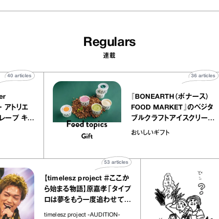
Regulars
連載
40
articles
36
a
atelier
『BONEARTH（ボナー
クアリー アトリエ
FOOD MARKET』の
ミルクレープ キャ
ブルクラフトアイスク
ーユほか｜chico
｜真野知子の「おいし
物
おいしいギフト
な宝物”
ト」
53
articles
【timelesz project ＃ここか
「
ら始まる物語】原嘉孝「タイプ
さ
ロは夢をもう一度追わせてく
れた場所」
社
timelesz project -AUDITION-