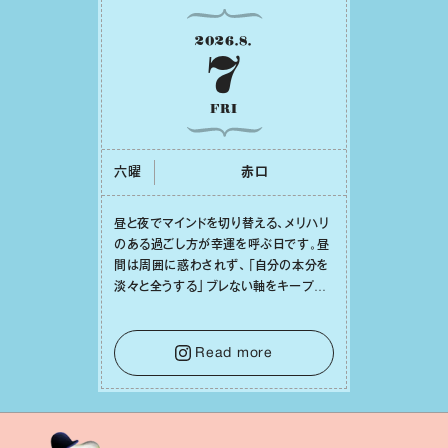
2026
.
8
.
7
FRI
六曜
⾚⼝
昼と夜でマインドを切り替える、メリハリ
のある過ごし⽅が幸運を呼ぶ⽇です。昼
間は周囲に惑わされず、「⾃分の本分を
淡々と全うする」ブレない軸をキープし
て。そして夜は、疲れや寂しさから⽢い
⾔葉に流されないよう、⼼にしっかりブ
レーキをかけること。この意識の切り替
Read more
えが、あなたに確かな安⼼感をもたらす
はずです。